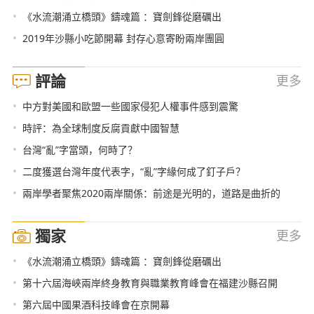
•
《水流潮涌立橋頭》鑄魂篇 ：寶劍鋒從磨礪出
•
2019年沙縣小吃節開幕 封存心意寄盼兩岸團圓
評論
更多
•
中方對美國和歐盟一些國家侵犯人權事件感到震驚
•
時評：為全球制度反腐貢獻中國智慧
•
台灣“亂”字當頭，何時了？
•
二度獲選台灣年度代表字，“亂”字緣何成了釘子戶？
•
兩岸學者聚焦2020兩岸關係：前途是光明的，道路是曲折的
獨家
更多
•
《水流潮涌立橋頭》鑄魂篇 ：寶劍鋒從磨礪出
•
第十六屆海峽兩岸終身教育與職業教育峰會在福建沙縣召開
•
第六屆中國果酒科技峰會在京開幕