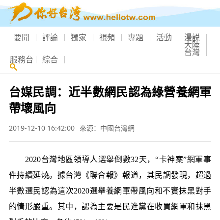
要聞
評論
獨家
視頻
專題
活動
漫説
大陸
台灣
服務台
綜合
台媒民調：近半數網民認為綠營養網軍
帶壞風向
2019-12-10 16:42:00
來源：中國台灣網
2020台灣地區領導人選舉倒數32天，“卡神案”網軍事
件持續延燒。據台灣《聯合報》報道，其民調發現，超過
半數選民認為這次2020選舉養網軍帶風向和不實抹黑對手
的情形嚴重。其中，認為主要是民進黨在收買網軍和抹黑