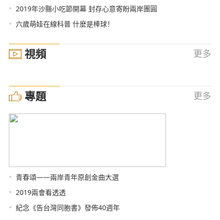
•
2019年沙縣小吃節開幕 封存心意寄盼兩岸團圓
•
六歲萌娃在線科普 什麼是棒球！
視頻
更多
專題
更多
•
青春頌——兩岸青年原創金曲大選
•
2019兩會看透透
•
紀念《告台灣同胞書》發佈40週年