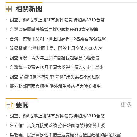
相關新聞
•
調查：逾8成臺上班族有意轉職 期待加薪8319台幣
•
台灣環保團體呼籲當局採更嚴格PM10管制標準
•
台灣一遊覽車急剎車撞上限高桿 12名乘客輕傷就醫
•
流感發威 台灣桃園市急、門診上周突破7000人次
•
調查發現：青少年上網時間越長越容易心理憂鬱
•
台灣統一發票9-10月千萬大獎得主僅7人 史上最少
•
調查:薪資待遇不符期望 臺逾7成失業者不願屈就
•
臺外務部門兩套標準 準外籍生參訪拒大陸交換生
要聞
更多
•
調查：逾8成臺上班族有意轉職 期待加薪8319台幣
•
朱立倫：馬英九接受邀請 擔任韓國瑜競總榮譽主委
•
吳敦義：民進黨是個不惜重返威權也要鞏固政權的醜陋政黨