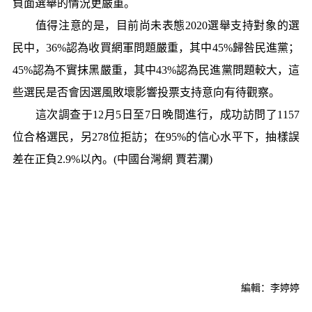
負面選舉的情況更嚴重。
值得注意的是，目前尚未表態2020選舉支持對象的選
民中，36%認為收買網軍問題嚴重，其中45%歸咎民進黨；
45%認為不實抹黑嚴重，其中43%認為民進黨問題較大，這
些選民是否會因選風敗壞影響投票支持意向有待觀察。
這次調查于12月5日至7日晚間進行，成功訪問了1157
位合格選民，另278位拒訪；在95%的信心水平下，抽樣誤
差在正負2.9%以內。(中國台灣網 賈若瀾)
編輯：李婷婷