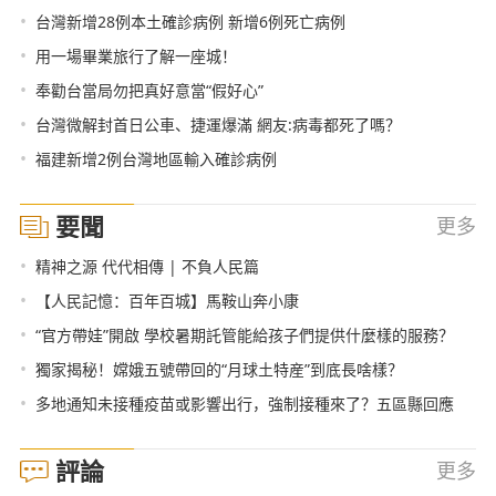
•
台灣新增28例本土確診病例 新增6例死亡病例
•
用一場畢業旅行了解一座城！
•
奉勸台當局勿把真好意當“假好心”
•
台灣微解封首日公車、捷運爆滿 網友:病毒都死了嗎？
•
福建新增2例台灣地區輸入確診病例
要聞
更多
•
精神之源 代代相傳 | 不負人民篇
•
【人民記憶：百年百城】馬鞍山奔小康
•
“官方帶娃”開啟 學校暑期託管能給孩子們提供什麼樣的服務？
•
獨家揭秘！嫦娥五號帶回的“月球土特産”到底長啥樣？
•
多地通知未接種疫苗或影響出行，強制接種來了？五區縣回應
評論
更多