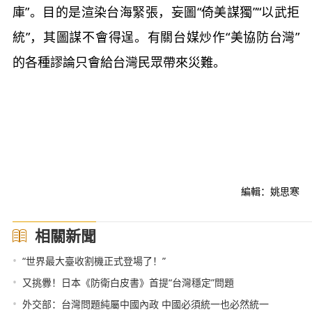
庫”。目的是渲染台海緊張，妄圖“倚美謀獨”“以武拒
統”，其圖謀不會得逞。有關台媒炒作“美協防台灣”
的各種謬論只會給台灣民眾帶來災難。
編輯：姚思寒
相關新聞
•
“世界最大臺收割機正式登場了！”
•
又挑釁！日本《防衛白皮書》首提“台灣穩定”問題
•
外交部：台灣問題純屬中國內政 中國必須統一也必然統一