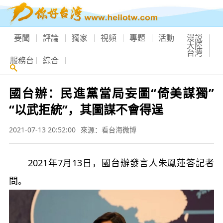
要聞
評論
獨家
視頻
專題
活動
漫説
大陸
台灣
服務台
綜合
國台辦：民進黨當局妄圖“倚美謀獨”
“以武拒統”，其圖謀不會得逞
2021-07-13 20:52:00
來源：看台海微博
2021年7月13日，國台辦發言人朱鳳蓮答記者
問。