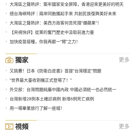
•
大灣區之聲熱評：築牢國家安全屏障，香港迎來更美好的明天
•
總台海峽時評｜兩岸同胞攜起手來 共創民族復興美好未來
•
大灣區之聲熱評：美西方政客何苦死撐“爛蘋果”！
•
【央視快評】從黨的奮鬥歷史中汲取前進力量
•
加快疫苗接種，你我再獻一“臂”之力！
獨家
更多
•
又挑釁！日本《防衛白皮書》首提“台灣穩定”問題
•
“世界最大臺收割機正式登場了！”
•
外交部：台灣問題純屬中國內政 中國必須統一也必然統一
•
台灣新增28例本土確診病例 新增6例死亡病例
•
用一場畢業旅行了解一座城！
視頻
更多