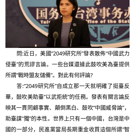
問:近日，美國“2049研究所”發表散佈“中國武力
侵臺”的荒謬言論。一些台媒還據此鼓吹美為臺提供
所謂“戰時盟友儲備”。對此有何評論?
答:“2049研究所”自成立那一天就明確了挺臺反
華，鼓吹美助臺“以武拒統”的任務。發表有關言論反
映其一貫罔顧事實、顛倒黑白、鼓吹“中國威脅論”，
助臺謀“獨”的本性。世界上只有一個中國，台灣是中
國的一部分，民進黨當局長期重金收買這個所謂“智