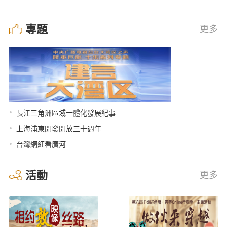
專題
更多
•
長江三角洲區域一體化發展紀事
•
上海浦東開發開放三十週年
•
台灣網紅看廣河
活動
更多