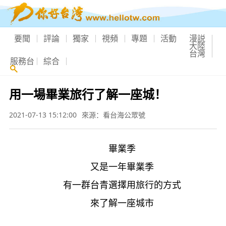
要聞
評論
獨家
視頻
專題
活動
漫説
大陸
台灣
服務台
綜合
用一場畢業旅行了解一座城！
2021-07-13 15:12:00
來源：看台海公眾號
畢業季
又是一年畢業季
有一群台青選擇用旅行的方式
來了解一座城市