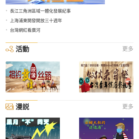
•
長江三角洲區域一體化發展紀事
•
上海浦東開發開放三十週年
•
台灣網紅看廣河
活動
更多
漫説
更多