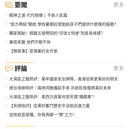
要聞
更多
•
精神之源 代代相傳 | 不負人民篇
•
“官方帶娃”開啟 學校暑期託管能給孩子們提供什麼樣的服務？
•
獨家揭秘！嫦娥五號帶回的“月球土特産”到底長啥樣？
•
暴雨來襲 他們不眠不休
•
【微故事】菜場裏的女作家
評論
更多
•
大灣區之聲熱評：築牢國家安全屏障，香港迎來更美好的明天
•
總台海峽時評｜兩岸同胞攜起手來 共創民族復興美好未來
•
大灣區之聲熱評：美西方政客何苦死撐“爛蘋果”！
•
【央視快評】從黨的奮鬥歷史中汲取前進力量
•
加快疫苗接種，你我再獻一“臂”之力！