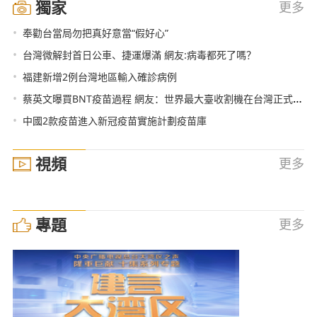
獨家
更多
•
奉勸台當局勿把真好意當“假好心”
•
台灣微解封首日公車、捷運爆滿 網友:病毒都死了嗎？
•
福建新增2例台灣地區輸入確診病例
•
蔡英文曝買BNT疫苗過程 網友：世界最大臺收割機在台灣正式登場了
•
中國2款疫苗進入新冠疫苗實施計劃疫苗庫
視頻
更多
專題
更多