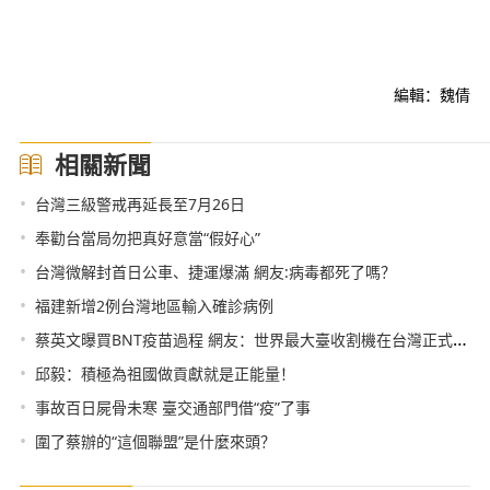
編輯：魏倩
相關新聞
•
台灣三級警戒再延長至7月26日
•
奉勸台當局勿把真好意當“假好心”
•
台灣微解封首日公車、捷運爆滿 網友:病毒都死了嗎？
•
福建新增2例台灣地區輸入確診病例
•
蔡英文曝買BNT疫苗過程 網友：世界最大臺收割機在台灣正式登場了
•
邱毅：積極為祖國做貢獻就是正能量！
•
事故百日屍骨未寒 臺交通部門借“疫”了事
•
圍了蔡辦的“這個聯盟”是什麼來頭？