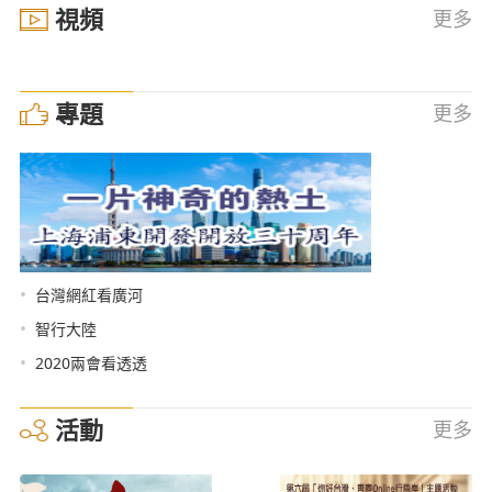
視頻
更多
專題
更多
•
台灣網紅看廣河
•
智行大陸
•
2020兩會看透透
活動
更多