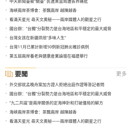
•
中天新聞臺被“關臺” 民進黨當局遭各界痛批
•
海峽兩岸茶博會：茶飄兩岸 越陳越香
•
看滿天星光 尋天文奧秘——兩岸媒體人的觀星之行
•
國台辦：“台獨”分裂勢力是台海地區和平穩定的最大威脅
•
台灣女孩在新疆烘焙“多味人生”
•
台灣11月已累計新增50例新冠肺炎確診病例
•
第五屆兩岸養老與健康産業論壇在福建舉行
要聞
更多
•
外交部就孟晚舟案加方證人拒絕出庭作證等答記者問
•
國台辦：“台獨”分裂勢力是台海地區和平穩定的最大威脅
•
“九二共識”是兩岸關係的定海神針和打破僵局的解方
•
海峽兩岸茶博會：茶飄兩岸 越陳越香
•
看滿天星光 尋天文奧秘——兩岸媒體人的觀星之行