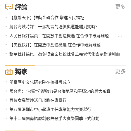
評論
更多
•
【縱論天下】推動金磚合作 增進人民福祉
•
總台海峽時評：一派胡言的蓬佩奧還能蹦到幾時？
•
人民日報評論員：在開放中創造機遇 在合作中破解難題 ——論習近平主席在第三屆中國國際進口博覽會開幕式上主旨演講
•
【央視快評】在開放中創造機遇 在合作中破解難題
•
新華社評論員：為奪取全面建設社會主義現代化國家新勝利而奮鬥——學習貫徹黨的十九屆五中全會精神
獨家
更多
•
閩臺曆史文化研究院在榕掛牌成立
•
國台辦：“台獨”分裂勢力是台海地區和平穩定的最大威脅
•
百位女高管煥活日出跑在廈舉行
•
第八屆深圳市中小學班主任專業能力大賽舉行
•
第十四屆閩南語原創歌曲歌手大賽樂團季正式啟動