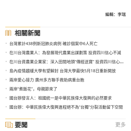
編輯：李瑞
相關新聞
•
台灣累計438例新冠肺炎病例 確診個案中6人死亡
•
在川台灣農業人：為發展現代農業出謀劃策 投資四川信心不減
•
在川台資農業企業家：深入田間地頭“傳經送寶” 投資四川信心不減
•
島內疫情趨緩大學有望解封 台灣大學最快5月18日重新開放
•
兩岸愛心接力 廣州多方聯手救助病重台胞
•
兩岸“煮飯花”，母親節來了
•
國台辦發言人：祖國統一是中華民族偉大復興的必然要求
•
國台辦：中華民族偉大復興進程絕不為“台獨”分裂活動留下空間
要聞
更多