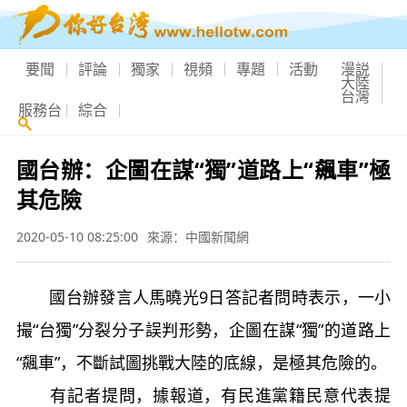
要聞
評論
獨家
視頻
專題
活動
漫説
大陸
台灣
服務台
綜合
國台辦：企圖在謀“獨”道路上“飆車”極
其危險
2020-05-10 08:25:00
來源：中國新聞網
國台辦發言人馬曉光9日答記者問時表示，一小
撮“台獨”分裂分子誤判形勢，企圖在謀“獨”的道路上
“飆車”，不斷試圖挑戰大陸的底線，是極其危險的。
有記者提問，據報道，有民進黨籍民意代表提