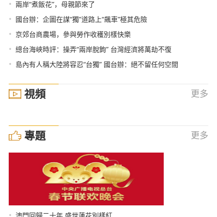
•
兩岸“煮飯花”，母親節來了
•
國台辦：企圖在謀“獨”道路上“飆車”極其危險
•
京郊台商農場，參與勞作收穫別樣快樂
•
總台海峽時評：操弄“兩岸脫鉤” 台灣經濟將萬劫不復
•
島內有人稱大陸將容忍“台獨” 國台辦：絕不留任何空間
視頻
更多
專題
更多
•
澳門回歸二十年 盛世蓮花別樣紅