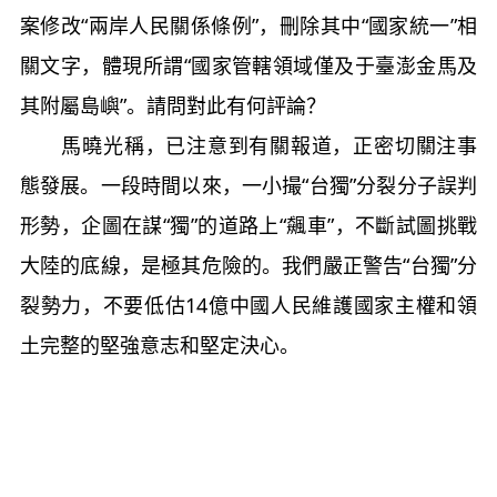
案修改“兩岸人民關係條例”，刪除其中“國家統一”相
關文字，體現所謂“國家管轄領域僅及于臺澎金馬及
其附屬島嶼”。請問對此有何評論？
馬曉光稱，已注意到有關報道，正密切關注事
態發展。一段時間以來，一小撮“台獨”分裂分子誤判
形勢，企圖在謀“獨”的道路上“飆車”，不斷試圖挑戰
大陸的底線，是極其危險的。我們嚴正警告“台獨”分
裂勢力，不要低估14億中國人民維護國家主權和領
土完整的堅強意志和堅定決心。