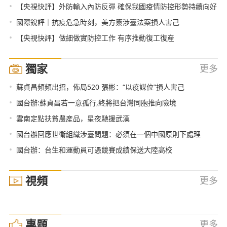
•
【央視快評】外防輸入內防反彈 確保我國疫情防控形勢持續向好
•
國際銳評｜抗疫危急時刻，美方簽涉臺法案損人害己
•
【央視快評】做細做實防控工作 有序推動復工復産
獨家
更多
•
蘇貞昌頻頻出招，佈局520 張彬：“以疫謀位”損人害己
•
國台辦:蘇貞昌若一意孤行,終將把台灣同胞推向險境
•
雲南定點扶貧農産品，星夜馳援武漢
•
國台辦回應世衛組織涉臺問題：必須在一個中國原則下處理
•
國台辦：台生和運動員可憑競賽成績保送大陸高校
視頻
更多
專題
更多