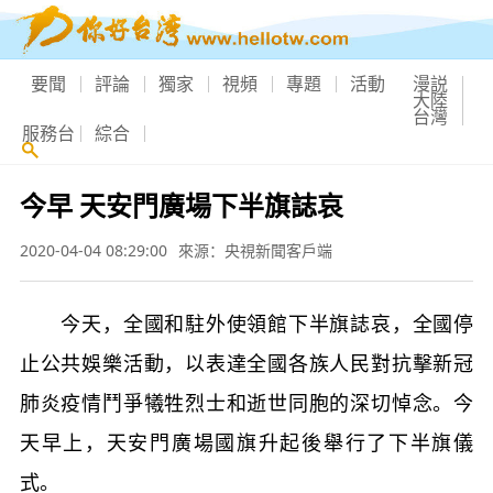
要聞
評論
獨家
視頻
專題
活動
漫説
大陸
台灣
服務台
綜合
今早 天安門廣場下半旗誌哀
2020-04-04 08:29:00
來源：央視新聞客戶端
今天，全國和駐外使領館下半旗誌哀，全國停
止公共娛樂活動，以表達全國各族人民對抗擊新冠
肺炎疫情鬥爭犧牲烈士和逝世同胞的深切悼念。今
天早上，天安門廣場國旗升起後舉行了下半旗儀
式。