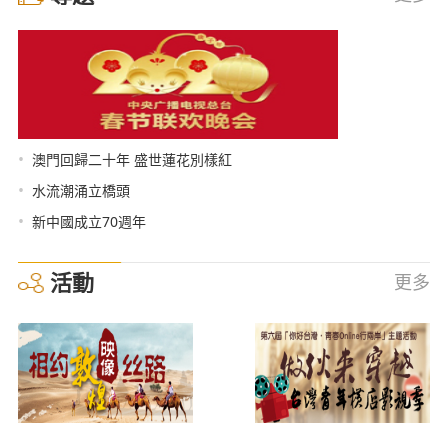
•
澳門回歸二十年 盛世蓮花別樣紅
•
水流潮涌立橋頭
•
新中國成立70週年
活動
更多