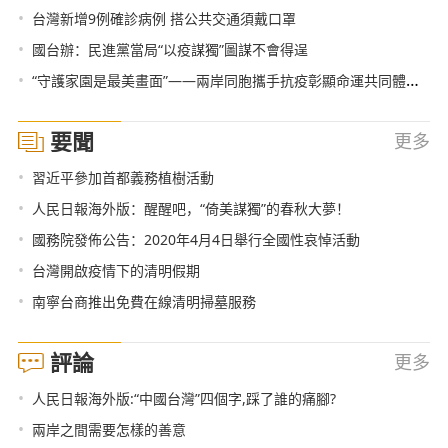
•
台灣新增9例確診病例 搭公共交通須戴口罩
•
國台辦：民進黨當局“以疫謀獨”圖謀不會得逞
•
“守護家園是最美畫面”——兩岸同胞攜手抗疫彰顯命運共同體正能量
要聞
更多
•
習近平參加首都義務植樹活動
•
人民日報海外版：醒醒吧，“倚美謀獨”的春秋大夢！
•
國務院發佈公告：2020年4月4日舉行全國性哀悼活動
•
台灣開啟疫情下的清明假期
•
南寧台商推出免費在線清明掃墓服務
評論
更多
•
人民日報海外版:“中國台灣”四個字,踩了誰的痛腳?
•
兩岸之間需要怎樣的善意