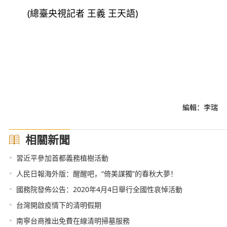
(總臺央視記者 王義 王天語)
編輯：李瑞
相關新聞
•
習近平參加首都義務植樹活動
•
人民日報海外版：醒醒吧，“倚美謀獨”的春秋大夢！
•
國務院發佈公告：2020年4月4日舉行全國性哀悼活動
•
台灣開啟疫情下的清明假期
•
南寧台商推出免費在線清明掃墓服務