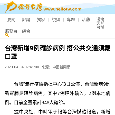
要聞
評論
獨家
視頻
專題
活動
漫説
大陸
台灣
服務台
綜合
台灣新增9例確診病例 搭公共交通須戴
口罩
2020-04-04 07:41:00
來源：中國新聞網
台灣“流行疫情指揮中心”3日公佈，台灣新增9例
新冠肺炎確診病例，其中7例境外輸入，2例本地病
例。目前全臺累計348人確診。
據中央社、中時電子報等台灣媒體報道，新增