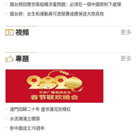
•
國台辦回應世衛組織涉臺問題：必須在一個中國原則下處理
•
國台辦：台生和運動員可憑競賽成績保送大陸高校
視頻
更多
專題
更多
•
澳門回歸二十年 盛世蓮花別樣紅
•
水流潮涌立橋頭
•
新中國成立70週年