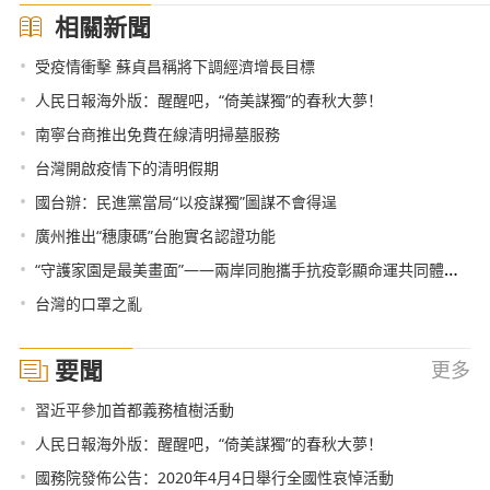
相關新聞
•
受疫情衝擊 蘇貞昌稱將下調經濟增長目標
•
人民日報海外版：醒醒吧，“倚美謀獨”的春秋大夢！
•
南寧台商推出免費在線清明掃墓服務
•
台灣開啟疫情下的清明假期
•
國台辦：民進黨當局“以疫謀獨”圖謀不會得逞
•
廣州推出“穗康碼”台胞實名認證功能
•
“守護家園是最美畫面”——兩岸同胞攜手抗疫彰顯命運共同體正能量
•
台灣的口罩之亂
要聞
更多
•
習近平參加首都義務植樹活動
•
人民日報海外版：醒醒吧，“倚美謀獨”的春秋大夢！
•
國務院發佈公告：2020年4月4日舉行全國性哀悼活動