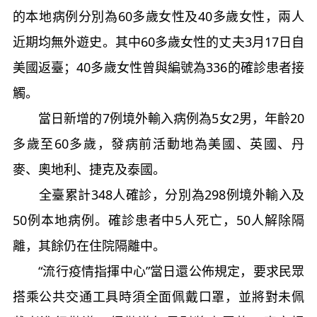
的本地病例分別為60多歲女性及40多歲女性，兩人
近期均無外遊史。其中60多歲女性的丈夫3月17日自
美國返臺；40多歲女性曾與編號為336的確診患者接
觸。
當日新增的7例境外輸入病例為5女2男，年齡20
多歲至60多歲，發病前活動地為美國、英國、丹
麥、奧地利、捷克及泰國。
全臺累計348人確診，分別為298例境外輸入及
50例本地病例。確診患者中5人死亡，50人解除隔
離，其餘仍在住院隔離中。
“流行疫情指揮中心”當日還公佈規定，要求民眾
搭乘公共交通工具時須全面佩戴口罩，並將對未佩