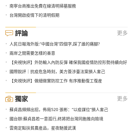
•
南寧台商推出免費在線清明掃墓服務
•
台灣開啟疫情下的清明假期
評論
更多
•
人民日報海外版:“中國台灣”四個字,踩了誰的痛腳?
•
兩岸之間需要怎樣的善意
•
【央視快評】外防輸入內防反彈 確保我國疫情防控形勢持續向好
•
國際銳評｜抗疫危急時刻，美方簽涉臺法案損人害己
•
【央視快評】做細做實防控工作 有序推動復工復産
獨家
更多
•
蘇貞昌頻頻出招，佈局520 張彬：“以疫謀位”損人害己
•
國台辦:蘇貞昌若一意孤行,終將把台灣同胞推向險境
•
雲南定點扶貧農産品，星夜馳援武漢