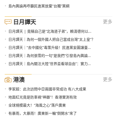
•
島內輿論再呼籲民進黨放棄“台獨”黨綱
日月譚天
更多
•
日月譚天 | 竟稱自己是“北海道子弟”，賴清德何以...
•
日月譚天｜為何一個外國人把自己當成台灣“太上皇”？
•
日月譚天｜“去中國化”毒策升級！民進黨妄圖讓臺...
•
日月譚天｜為何張雪的一句“是我們”引發島內輿論...
•
日月譚天｜島內關注大陸“世界盃看球自由”：實力...
港澳
更多
•
李家超：此次訪問中亞兩國非常成功 有八大成果
•
地面紅光竟是防車禍“神器”！香港實測有效
•
全球規模最大！“海風之心”落戶廣東
•
有暴雨，大暴雨！廣東新一輪“倒開水”來了