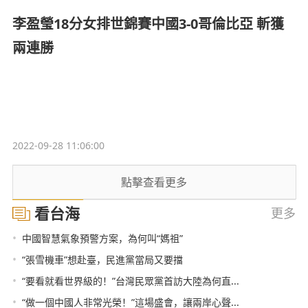
李盈瑩18分女排世錦賽中國3-0哥倫比亞 斬獲
兩連勝
2022-09-28 11:06:00
點擊查看更多
看台海
更多
•
中國智慧氣象預警方案，為何叫“媽祖”
•
“張雪機車”想赴臺，民進黨當局又要擋
•
“要看就看世界級的！”台灣民眾黨首訪大陸為何直...
•
“做一個中國人非常光榮！”這場盛會，讓兩岸心聲...