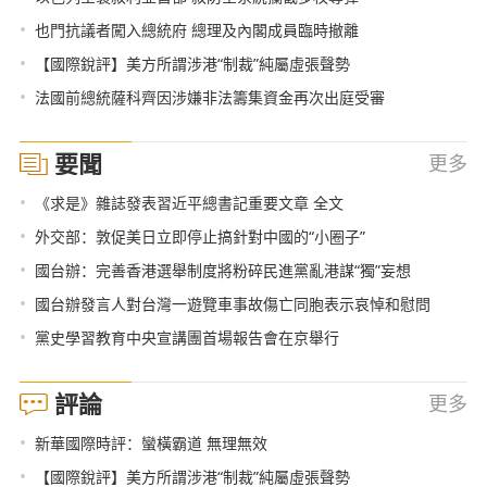
•
也門抗議者闖入總統府 總理及內閣成員臨時撤離
•
【國際銳評】美方所謂涉港“制裁”純屬虛張聲勢
•
法國前總統薩科齊因涉嫌非法籌集資金再次出庭受審
要聞
更多
•
《求是》雜誌發表習近平總書記重要文章 全文
•
外交部：敦促美日立即停止搞針對中國的“小圈子”
•
國台辦：完善香港選舉制度將粉碎民進黨亂港謀“獨”妄想
•
國台辦發言人對台灣一遊覽車事故傷亡同胞表示哀悼和慰問
•
黨史學習教育中央宣講團首場報告會在京舉行
評論
更多
•
新華國際時評：蠻橫霸道 無理無效
•
【國際銳評】美方所謂涉港“制裁”純屬虛張聲勢