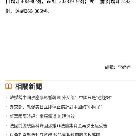
日增加406980例，達到120383919例；死亡病例增加7492
例，達到2664386例。
編輯：李婷婷
相關新聞
•
韓媒稱中國沙塵暴影響韓國 外交部：中國只是“途經站”
•
外交部：敦促美日立即停止搞針對中國的“小圈子”
•
新華國際時評：蠻橫霸道 無理無效
•
法國前總統薩科齊因涉嫌非法籌集資金再次出庭受審
•
以色列空襲敘利亞首都 敘防空系統攔截多枚導彈