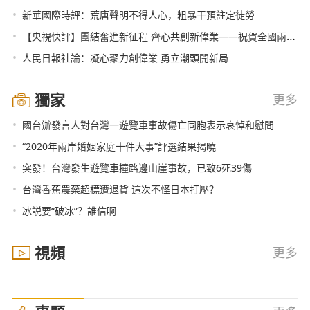
•
新華國際時評：荒唐聲明不得人心，粗暴干預註定徒勞
•
【央視快評】團結奮進新征程 齊心共創新偉業——祝賀全國兩會勝利閉幕
•
人民日報社論：凝心聚力創偉業 勇立潮頭開新局
獨家
更多
•
國台辦發言人對台灣一遊覽車事故傷亡同胞表示哀悼和慰問
•
“2020年兩岸婚姻家庭十件大事”評選結果揭曉
•
突發！台灣發生遊覽車撞路邊山崖事故，已致6死39傷
•
台灣香蕉農藥超標遭退貨 這次不怪日本打壓？
•
冰説要“破冰”？誰信啊
視頻
更多