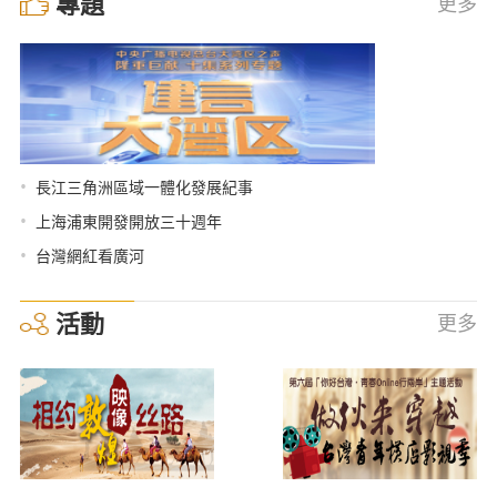
專題
更多
•
長江三角洲區域一體化發展紀事
•
上海浦東開發開放三十週年
•
台灣網紅看廣河
活動
更多