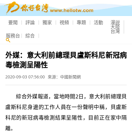
要聞
評論
獨家
視頻
專題
活動
漫説
大陸
台灣
服務台
綜合
外媒：意大利前總理貝盧斯科尼新冠病
毒檢測呈陽性
2020-09-03 07:56:00
來源：中國新聞網
綜合外媒報道，當地時間2日，意大利前總理貝
盧斯科尼身邊的工作人員在一份聲明中稱，貝盧斯
科尼的新冠病毒檢測結果呈陽性，目前正在家中隔
離。