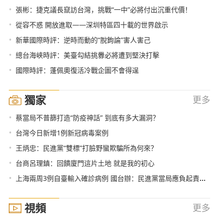
•
張彬：捷克議長竄訪台灣，挑戰“一中”必將付出沉重代價！
•
從容不惑 開放進取——深圳特區四十載的世界啟示
•
新華國際時評：逆時而動的“脫鉤論”害人害己
•
總台海峽時評：美臺勾結挑釁必將遭到堅決打擊
•
國際時評：蓬佩奧復活冷戰企圖不會得逞
獨家
更多
•
蔡當局不普篩打造“防疫神話” 到底有多大漏洞？
•
台灣今日新增1例新冠病毒案例
•
王炳忠：民進黨“雙標”打臉野蠻欺騙所為何來？
•
台商呂理鎮：回饋廈門這片土地 就是我的初心
•
上海兩周3例自臺輸入確診病例 國台辦：民進黨當局應負起責任 專業對待疫情防控
視頻
更多