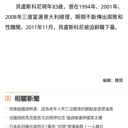
貝盧斯科尼現年83歲，曾在1994年、2001年、
2008年三度當選意大利總理，期間不斷傳出腐敗和
性醜聞。2011年11月，貝盧斯科尼被迫辭職下臺。
編輯：魏倩
相關新聞
•
世衛組織總幹事：認為老年人死亡沒關係的觀點是道德淪喪
•
法國總統馬克龍首次訪問伊拉克 強調維護伊國家主權
•
日本新冠確診病例近7萬例 “村雨”號護衛艦上一人確診