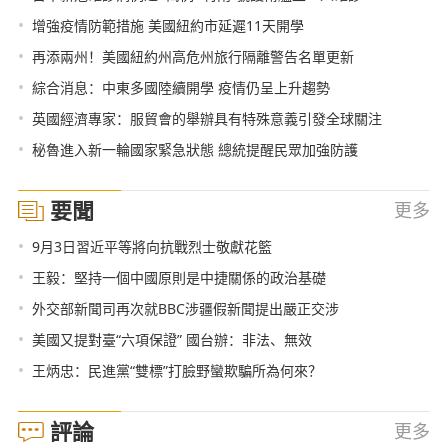
•
增強疫情防範措施 美國紐約市延遲11天開學
•
再添兩州！美國紐約州高危州旅行隔離警告名單更新
•
綜合消息：中東多國陸續開學 疫情仍呈上升趨勢
•
英國經濟專家：服貿會的舉辦具有特殊意義引發全球關注
•
秘魯進入新一輪國家緊急狀態 總統提醒民眾加強防護
要聞
更多
•
9月3日習近平等將向抗戰烈士敬獻花籃
•
王毅：堅持一個中國原則是中捷關係的政治基礎
•
外交部新聞司再次就BBC涉疆假新聞提出嚴正交涉
•
美國又提對臺“六項保證” 國台辦：非法、無效
•
王炳忠：民進黨“雙標”打臉野蠻欺騙所為何來？
評論
更多