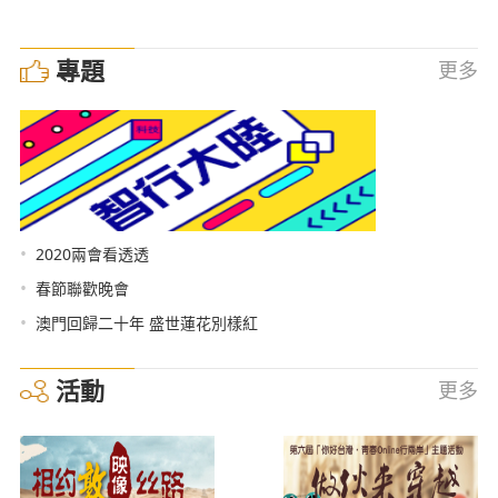
專題
更多
•
2020兩會看透透
•
春節聯歡晚會
•
澳門回歸二十年 盛世蓮花別樣紅
活動
更多