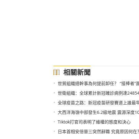
相關新聞
•
世貿組織總幹事為何提前卸任？ “接棒者”
•
世衛組織：全球累計新冠確診病例達24854
•
全球疫苗之路：新冠疫苗研發賽道上誰最
•
大西洋海嶺中部發生6.2級地震 震源深度1
•
Tiktok打官司表明了維權的態度和決心
•
日本首相安倍晉三突然辭職 究竟原因何在