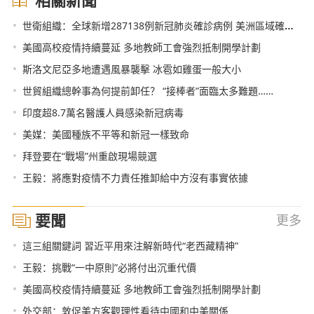
•
世衛組織：全球新增287138例新冠肺炎確診病例 美洲區域確診超1300萬例
•
美國高校疫情持續蔓延 多地教師工會強烈抵制開學計劃
•
斯洛文尼亞多地遭遇風暴襲擊 冰雹如雞蛋一般大小
•
世貿組織總幹事為何提前卸任？ “接棒者”面臨太多難題……
•
印度超8.7萬名醫護人員感染新冠病毒
•
美媒：美國種族不平等和新冠一樣致命
•
拜登要在“戰場”州重啟現場競選
•
王毅：將應對疫情不力責任推卸給中方沒有事實依據
要聞
更多
•
這三組關鍵詞 習近平用來注解新時代“老西藏精神”
•
王毅：挑戰“一中原則”必將付出沉重代價
•
美國高校疫情持續蔓延 多地教師工會強烈抵制開學計劃
•
外交部：敦促美方客觀理性看待中國和中美關係