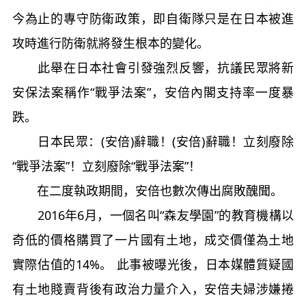
今為止的專守防衛政策，即自衛隊只是在日本被進
攻時進行防衛就將發生根本的變化。
此舉在日本社會引發強烈反響，抗議民眾將新
安保法案稱作“戰爭法案”，安倍內閣支持率一度暴
跌。
日本民眾：(安倍)辭職！(安倍)辭職！立刻廢除
“戰爭法案”！立刻廢除“戰爭法案”！
在二度執政期間，安倍也數次傳出腐敗醜聞。
2016年6月，一個名叫“森友學園”的教育機構以
奇低的價格購買了一片國有土地，成交價僅為土地
實際估值的14%。 此事被曝光後，日本媒體質疑國
有土地賤賣背後有政治力量介入，安倍夫婦涉嫌捲