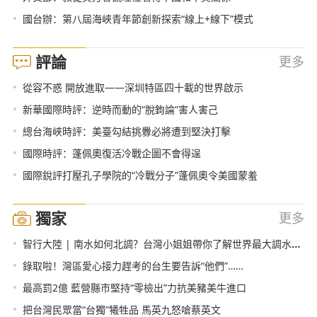
•
國台辦：第八屆海峽青年節創新探索“線上+線下”模式
評論
更多
•
從容不惑 開放進取——深圳特區四十載的世界啟示
•
新華國際時評：逆時而動的“脫鉤論”害人害己
•
總台海峽時評：美臺勾結挑釁必將遭到堅決打擊
•
國際時評：蓬佩奧復活冷戰企圖不會得逞
•
國際銳評打壓孔子學院的“冷戰分子”蓬佩奧令美國蒙羞
獨家
更多
•
智行大陸 | 南水如何北調？台灣小姐姐帶你了解世界最大調水工程
•
錄取啦！灣區愛心接力趕考的台生要告訴“他們”……
•
最高罰2億 藍營縣市堅持“零檢出”力抗美豬美牛進口
•
把台灣民眾當“台獨”犧牲品 馬英九怒嗆蔡英文