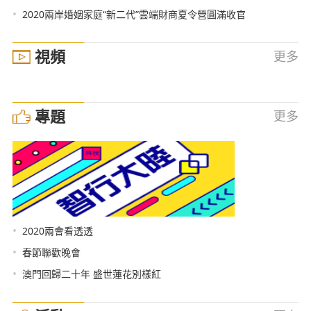
•
2020兩岸婚姻家庭“新二代”雲端財商夏令營圓滿收官
視頻
更多
專題
更多
•
2020兩會看透透
•
春節聯歡晚會
•
澳門回歸二十年 盛世蓮花別樣紅