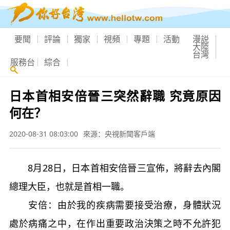
要聞
評論
獨家
視頻
專題
活動
漫説
大陸
台灣
服務台
綜合
日本首相安倍晉三突然辭職 究竟原因
何在？
2020-08-31 08:03:00
來源：央視新聞客戶端
8月28日，日本首相安倍晉三宣佈，將辭去內閣
總理大臣，也就是首相一職。
安倍：由於我的疾病需要接受治療，身體狀況
處於病痛之中，在作出重要政治決策之時不允許犯