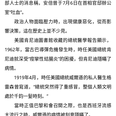
部人士的消息稱，安倍曾于7月6日在首相官邸辦公
室“吐血”。
政治人物面臨壓力時，出現健康惡化，從而影
響決策，這在歷史上並不少見。
美國肯尼迪圖書館收藏的總統醫學報告顯示，
1962年，當古巴導彈危機發生時，時任美國總統肯
尼迪就深受“痙攣性結腸炎”的困擾，但肯尼迪隱瞞了
病情。
1919年4月，時任美國總統威爾遜的私人醫生格
雷森曾寫道，“總統突然得了重感冒，整個人類文明
處於千鈞一髮時刻。”
當時正值巴黎和會召開之際，也是西班牙流感
大流行之時，威爾遜的病情被刻意隱瞞了。