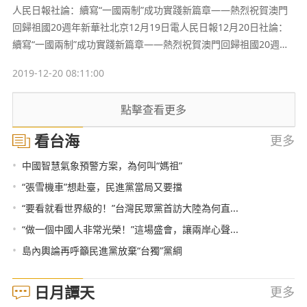
人民日報社論：續寫“一國兩制”成功實踐新篇章——熱烈祝賀澳門
回歸祖國20週年新華社北京12月19日電人民日報12月20日社論：
續寫“一國兩制”成功實踐新篇章——熱烈祝賀澳門回歸祖國20週年
20年前，伴隨著《七子之歌》的感人旋律，曆盡風雨的澳門終於回
2019-12-20 08:11:00
到祖國懷抱。澳門從此走上了同祖國內地優勢互補、共同發展的寬
廣道路，祖國統一大業進程鑄就又一個歷史豐碑。
點擊查看更多
看台海
更多
•
中國智慧氣象預警方案，為何叫“媽祖”
•
“張雪機車”想赴臺，民進黨當局又要擋
•
“要看就看世界級的！”台灣民眾黨首訪大陸為何直...
•
“做一個中國人非常光榮！”這場盛會，讓兩岸心聲...
•
島內輿論再呼籲民進黨放棄“台獨”黨綱
日月譚天
更多