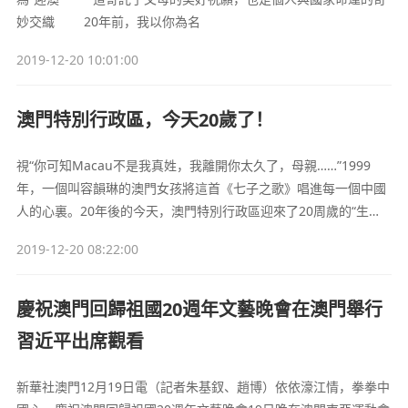
妙交織 20年前，我以你為名
2019-12-20 10:01:00
澳門特別行政區，今天20歲了！
視“你可知Macau不是我真姓，我離開你太久了，母親……”1999
年，一個叫容韻琳的澳門女孩將這首《七子之歌》唱進每一個中國
人的心裏。20年後的今天，澳門特別行政區迎來了20周歲的“生
日”。20年時光荏苒，背靠著偉大祖國的堅強後盾，“濠江蓮花”正在
2019-12-20 08:22:00
璀璨綻放。12月16日，民眾在澳門大三巴牌坊欣賞澳門光影節的光
雕表演。
慶祝澳門回歸祖國20週年文藝晚會在澳門舉行
習近平出席觀看
新華社澳門12月19日電（記者朱基釵、趙博）依依濠江情，拳拳中