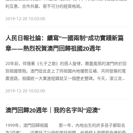
利互惠、合作共贏、密不可分的經貿格局。
2019-12-20 10:03:00
人民日報社論：續寫“一國兩制”成功實踐新篇
章——熱烈祝賀澳門回歸祖國20週年
20年前，伴隨著《七子之歌》的感人旋律，曆盡風雨的澳門終於回
到祖國懷抱。澳門從此走上了同祖國內地優勢互補、共同發展的寬
廣道路，祖國統一大業進程鑄就又一個歷史豐碑。今天，濠江流
彩，蓮花盛放，一個生機勃勃、安定祥和的澳門正以嶄新的姿態屹
2019-12-20 10:02:00
立在祖國的南海之濱。
澳門回歸20週年｜我的名字叫“迎澳”
1999年，澳門回歸祖國 那一年，內地出生的許多孩子都取名
為“迎澳” 這寄託了父母的美好祝願，也是個人與國家命運的奇