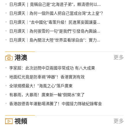
•
日月譚天 | 竟稱自己是“北海道子弟”，賴清德何以...
•
日月譚天｜為何一個外國人把自己當成台灣“太上皇”？
•
日月譚天｜“去中國化”毒策升級！民進黨妄圖讓臺...
•
日月譚天｜為何張雪的一句“是我們”引發島內輿論...
•
日月譚天｜島內關注大陸“世界盃看球自由”：實力...
港澳
更多
•
李家超：此次訪問中亞兩國非常成功 有八大成果
•
地面紅光竟是防車禍“神器”！香港實測有效
•
全球規模最大！“海風之心”落戶廣東
•
有暴雨，大暴雨！廣東新一輪“倒開水”來了
•
香港啟德青年運動場沸騰了！中國接力隊破紀錄奪金
視頻
更多