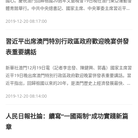
國心。慶祝澳門回歸祖國20週年文藝晚會19日晚在澳門東亞運動會
體育館舉行。中共中央總書記、國家主席、中央軍委主席習近平觀
看了演出。12月19日，慶祝澳門回歸祖國20週年文藝晚會在澳門東
2019-12-20 08:17:00
亞運動會體育館舉行。中共中央總書記、國家主席、中央軍委主席
習近平觀看演出。晚會最後，習近平走上舞臺同全場觀眾一起高唱
《歌唱祖國》。
習近平出席澳門特別行政區政府歡迎晚宴併發
表重要講話
新華社澳門12月19日電（記者李忠發、陳鍵興、郭鑫）國家主席習
近平19日晚出席澳門特別行政區政府歡迎晚宴併發表重要講話。習
近平指出，回歸祖國以來的20年，是澳門歷史上經濟發展最快、民
生改善最大的時期，也是澳門同胞共享偉大祖國尊嚴和榮耀感最強
2019-12-20 08:14:00
的時期。
人民日報社論：續寫“一國兩制”成功實踐新篇
章