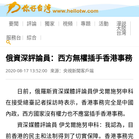
要聞
評論
獨家
視頻
專題
活動
漫説
大陸
台灣
服務台
綜合
俄資深評論員：西方無權插手香港事務
2020-08-17 13:52:00
來源：央視新聞客戶端
日前，俄羅斯資深媒體評論員伊戈爾施努申科
在接受總臺記者採訪時表示，香港事務完全是中國
內政，西方國家沒有權力也不應當插手香港事務。
資深媒體評論員 伊戈爾施努申科：我認為，目
前香港的民主和法制得到了切實保障。香港事務完