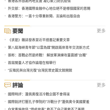
•
香港各界感謝內地支援 凝心聚力對抗疫情
•
外交部：香港國際金融中心地位絕不是哪個國家的恩賜
•
香港警方：一直十分尊重新聞、言論和出版自由
要聞
更多
•
《求是》雜誌發表習近平總書記重要文章
•
第八屆海峽青年節“以雲為媒”開啟兩岸青年交流新方式
•
張彬：首戰必然是終戰！ 解放軍演練攻臺震撼“台獨”
•
首屆閩臺人才協作論壇在榕舉行
•
“反殖民與台灣光復”台灣民眾史圖文館開館
評論
更多
•
國際時評：蓬佩奧復活冷戰企圖不會得逞
•
國際銳評打壓孔子學院的“冷戰分子”蓬佩奧令美國蒙羞
•
白宮重施故伎 “借疫放毒” 救不了自己更救不了美國