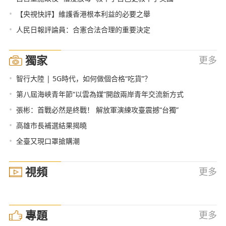
•
【央視快評】維護香港根本利益的必要之舉
•
人民日報評論員：合憲合法合理的重要決定
獨家
更多
•
智行大陸 | 5G時代，如何做個合格“吃貨”？
•
第八屆海峽青年節“以雲為媒”開啟兩岸青年交流新方式
•
張彬：首戰必然是終戰！ 解放軍演練攻臺震撼“台獨”
•
高雄市長補選結果揭曉
•
全臺又現口罩搶購潮
視頻
更多
專題
更多