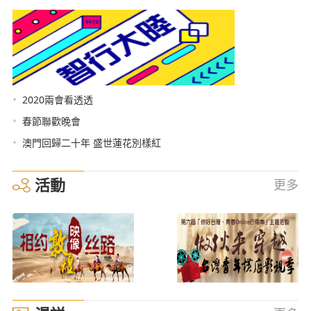
•
2020兩會看透透
•
春節聯歡晚會
•
澳門回歸二十年 盛世蓮花別樣紅
活動
更多