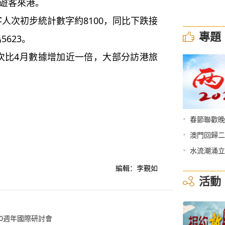
引遊客來港。
次初步統計數字約8100，同比下跌接
專題
623。
比4月數據增加近一倍，大部分訪港旅
•
春節聯歡晚
•
澳門回歸二
•
水流潮涌立
編輯：李覲如
活動
0週年國際研討會