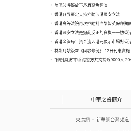
•
陳茂波呼籲放下矛盾聚焦經濟
•
香港各界堅定支持推動涉港國安立法
•
香港高等法院再次拒絕批准黎智英保釋期
•
香港國安立法是撥亂反正的良機——訪香
•
香港金管局：資金流入港元顯示市場對香
•
林鄭月娥簽署《國歌條例》 12日刊憲實施
•
“修例風波”中香港警方共拘捕近9000人 2
中華之聲簡介
央廣網
•
新華網台灣頻道