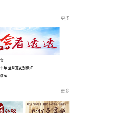
更多
會
十年 盛世蓮花別樣紅
橋頭
更多