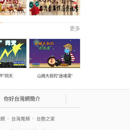
更多
不”同天
山姆大叔的“迷魂湯”
你好台灣網簡介
緯網
•
台海寬頻
•
台胞之家