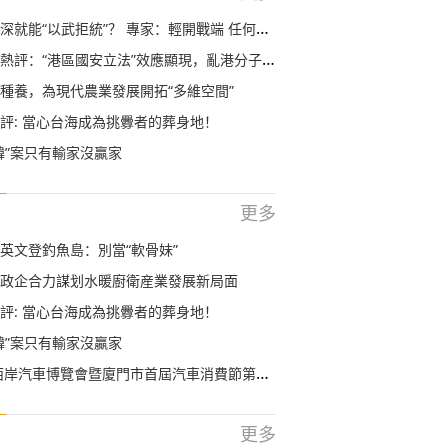
就能“以武拒統”？ 專家：輕開戰端 任何地方都不安全
評：“港區國安立法”效應顯現，亂港分子回頭是岸！
種養，為現代農業發展開拓“多維空間”
評: 當心台海成為挑釁者的葬身地！
韓”案只有輸家沒贏家
更多
英文登釣魚島：別當“軟骨妹”
政企合力謀划水暖廚衛産業發展新局面
評: 當心台海成為挑釁者的葬身地！
韓”案只有輸家沒贏家
岸汽車博覽會暨廈門市首屆汽車消費節第二次展覽工作會議順利召開
更多