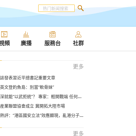
視頻
廣播
服務台
社群
更多
誌發表習近平總書記重要文章
英文登釣魚島：別當“軟骨妹”
就能“以武拒統”？ 專家：輕開戰端 任何地方都不安全
産業聯盟協會成立 冀開拓大陸市場
評：“港區國安立法”效應顯現，亂港分子回頭是岸！
更多