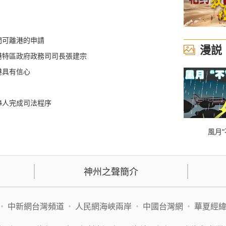
間可離港的申請
漫説
港特區政府政務司司長張建宗
港具有信心
04人完成司法程序
風月“
神州之聲簡介
•
中新網台灣頻道
•
人民網海峽兩岸
•
中國台灣網
•
華夏經