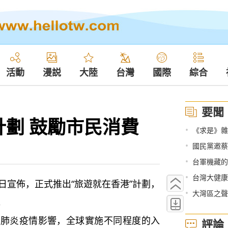
活動
漫説
大陸
台灣
國際
綜合
要聞
劃 鼓勵市民消費
•
《求是》雜
•
國民黨邀蔡
•
台軍機藏的深
•
台灣大健康
宣佈，正式推出“旅遊就在香港”計劃，
•
大灣區之聲熱
。
炎疫情影響，全球實施不同程度的入
評論