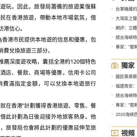
出遊玩。因此，旅發局籌備的旅遊業復蘇
•
台軍機藏的深
市民在香港旅遊，帶動本地市場氣氛，借
•
大灣區之聲熱
•
訪港信心。
網評：立體
•
總台海峽時
為香港市民提供本地遊的信息和優惠，包
•
專家：“罷
消費兌換旅遊三部分。
薦深度遊攻略，囊括全港約120個特色
獨家
、酒店、餐飲、商場等優惠，信用卡公司
•
國民黨邀蔡
消費滿指定金額，可以兌換本地遊旅行
•
福建南安：
•
總台海峽時
•
就在香港”計劃獲得香港旅遊、零售、餐
專家：“罷
•
2020海峽西
能借此計劃為日後迎接外地旅客熱身。他
後，旅發局也會將此計劃的優惠延伸至旅
視頻