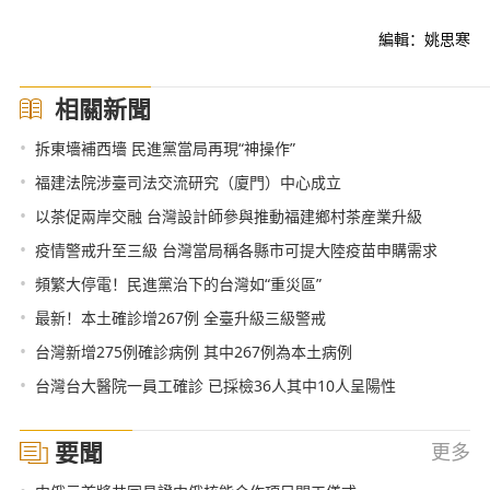
編輯：姚思寒
相關新聞
•
拆東墻補西墻 民進黨當局再現“神操作”
•
福建法院涉臺司法交流研究（廈門）中心成立
•
以茶促兩岸交融 台灣設計師參與推動福建鄉村茶産業升級
•
疫情警戒升至三級 台灣當局稱各縣市可提大陸疫苗申購需求
•
頻繁大停電！民進黨治下的台灣如“重災區”
•
最新！本土確診增267例 全臺升級三級警戒
•
台灣新增275例確診病例 其中267例為本土病例
•
台灣台大醫院一員工確診 已採檢36人其中10人呈陽性
要聞
更多