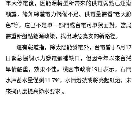
年大停電後，因能源轉型所帶來的供電弱點已逐漸
顯露，諸如總體電力儲備不足、供電量需看“老天臉
色”等，這已不是單一部門或台電可單獨面對，當局
需重新盤點能源政策，找出轉危為安的新路徑。
還有報道指，除太陽能發電外，台電曾于5月17
日緊急協調水力發電彌補缺口，但因今年以來台灣
旱情嚴重，效果不佳。桃園市政府19日表示，石門
水庫蓄水量僅剩11.7%，水情燈號或將亮起紅燈，未
來擬再度提高節水要求 。