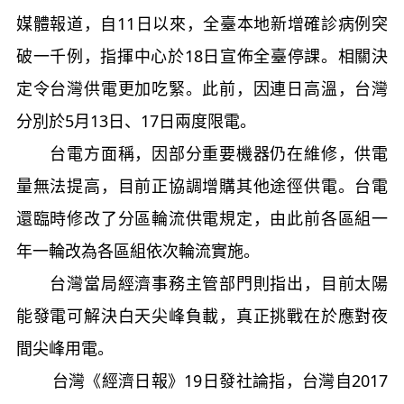
媒體報道，自11日以來，全臺本地新增確診病例突
破一千例，指揮中心於18日宣佈全臺停課。相關決
定令台灣供電更加吃緊。此前，因連日高溫，台灣
分別於5月13日、17日兩度限電。
台電方面稱，因部分重要機器仍在維修，供電
量無法提高，目前正協調增購其他途徑供電。台電
還臨時修改了分區輪流供電規定，由此前各區組一
年一輪改為各區組依次輪流實施。
台灣當局經濟事務主管部門則指出，目前太陽
能發電可解決白天尖峰負載，真正挑戰在於應對夜
間尖峰用電。
台灣《經濟日報》19日發社論指，台灣自2017