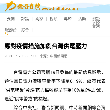
要聞
評論
獨家
視頻
專題
活動
漫説
大陸
台灣
服務台
綜合
應對疫情措施加劇台灣供電壓力
2021-05-20 08:36:00
來源：中國新聞網
台灣電力公司官網19日發佈的最新信息顯示，
預估當日電力備轉容量率下降至6.19%，續亮代表
“供電吃緊”黃燈(電力備轉容量率為10%至6%之間)，
逼近“供電警戒”的橘燈。
綜合中央社、聯合新聞網、中時新聞網等台灣