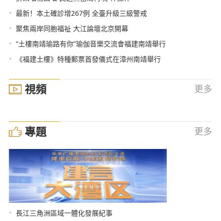
•
最新！本土確診增267例 全臺升級三級警戒
•
聚焦兩岸同胞福祉 大江論壇北京開幕
•
“土樓南靖瑜路有你”瑜伽音樂交流會福建南靖舉行
•
《福建土樓》特種郵票首發儀式在漳州南靖舉行
視頻
更多
專題
更多
•
長江三角洲區域一體化發展紀事