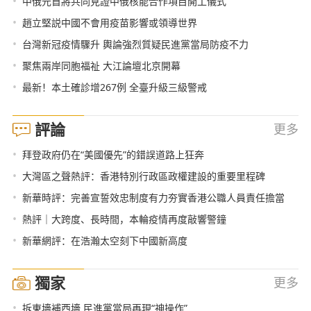
•
中俄元首將共同見證中俄核能合作項目開工儀式
•
趙立堅説中國不會用疫苗影響或領導世界
•
台灣新冠疫情驟升 輿論強烈質疑民進黨當局防疫不力
•
聚焦兩岸同胞福祉 大江論壇北京開幕
•
最新！本土確診增267例 全臺升級三級警戒
評論
更多
•
拜登政府仍在“美國優先”的錯誤道路上狂奔
•
大灣區之聲熱評：香港特別行政區政權建設的重要里程碑
•
新華時評：完善宣誓效忠制度有力夯實香港公職人員責任擔當
•
熱評｜大跨度、長時間，本輪疫情再度敲響警鐘
•
新華網評：在浩瀚太空刻下中國新高度
獨家
更多
•
拆東墻補西墻 民進黨當局再現“神操作”