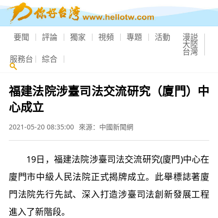
要聞
評論
獨家
視頻
專題
活動
漫説
大陸
台灣
服務台
綜合
福建法院涉臺司法交流研究（廈門）中
心成立
2021-05-20 08:35:00
來源：中國新聞網
19日，福建法院涉臺司法交流研究(廈門)中心在
廈門市中級人民法院正式揭牌成立。此舉標誌著廈
門法院先行先試、深入打造涉臺司法創新發展工程
進入了新階段。