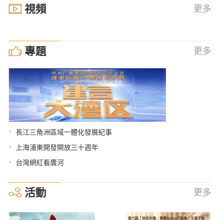
視頻
更多
專題
更多
•
長江三角洲區域一體化發展紀事
•
上海浦東開發開放三十週年
•
台灣網紅看廣河
活動
更多