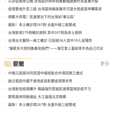
•
以茶促兩岸交融 台灣設計師參與推動福建鄉村茶産業升級
•
疫情警戒升至三級 台灣當局稱各縣市可提大陸疫苗申購需求
•
頻繁大停電！民進黨治下的台灣如“重災區”
•
最新！本土確診增267例 全臺升級三級警戒
•
台灣新增275例確診病例 其中267例為本土病例
•
台灣台大醫院一員工確診 已採檢36人其中10人呈陽性
•
“讓更多大陸同胞看到我們”——海交會上臺創青年為自己代言
要聞
更多
•
中俄元首將共同見證中俄核能合作項目開工儀式
•
趙立堅説中國不會用疫苗影響或領導世界
•
台灣新冠疫情驟升 輿論強烈質疑民進黨當局防疫不力
•
聚焦兩岸同胞福祉 大江論壇北京開幕
•
最新！本土確診增267例 全臺升級三級警戒