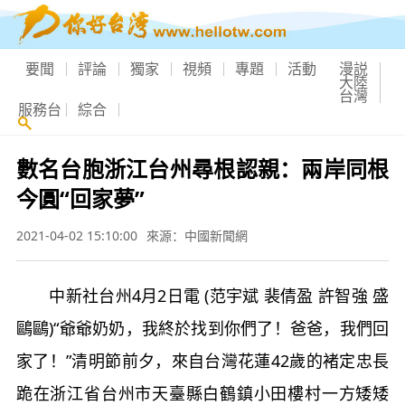
要聞
評論
獨家
視頻
專題
活動
漫説
大陸
台灣
服務台
綜合
數名台胞浙江台州尋根認親：兩岸同根
今圓“回家夢”
2021-04-02 15:10:00
來源：中國新聞網
中新社台州4月2日電 (范宇斌 裴倩盈 許智強 盛
鷗鷗)“爺爺奶奶，我終於找到你們了！爸爸，我們回
家了！”清明節前夕，來自台灣花蓮42歲的褚定忠長
跪在浙江省台州市天臺縣白鶴鎮小田樓村一方矮矮