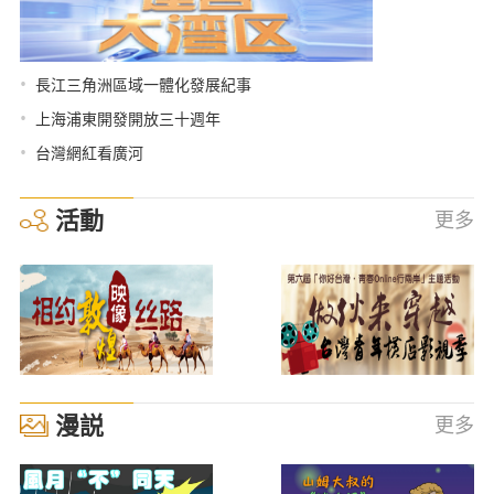
•
長江三角洲區域一體化發展紀事
•
上海浦東開發開放三十週年
•
台灣網紅看廣河
活動
更多
漫説
更多