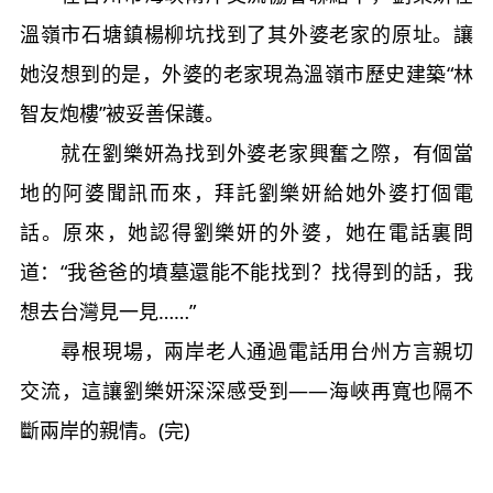
溫嶺市石塘鎮楊柳坑找到了其外婆老家的原址。讓
她沒想到的是，外婆的老家現為溫嶺市歷史建築“林
智友炮樓”被妥善保護。
就在劉樂妍為找到外婆老家興奮之際，有個當
地的阿婆聞訊而來，拜託劉樂妍給她外婆打個電
話。原來，她認得劉樂妍的外婆，她在電話裏問
道：“我爸爸的墳墓還能不能找到？找得到的話，我
想去台灣見一見……”
尋根現場，兩岸老人通過電話用台州方言親切
交流，這讓劉樂妍深深感受到——海峽再寬也隔不
斷兩岸的親情。(完)