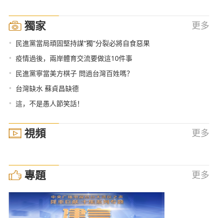
獨家
更多
•
民進黨當局頑固堅持謀“獨”分裂必將自食惡果
•
疫情過後，兩岸體育交流要做這10件事
•
民進黨寧當美方棋子 問過台灣百姓嗎？
•
台灣缺水 蘇貞昌缺德
•
這，不是愚人節笑話！
視頻
更多
專題
更多