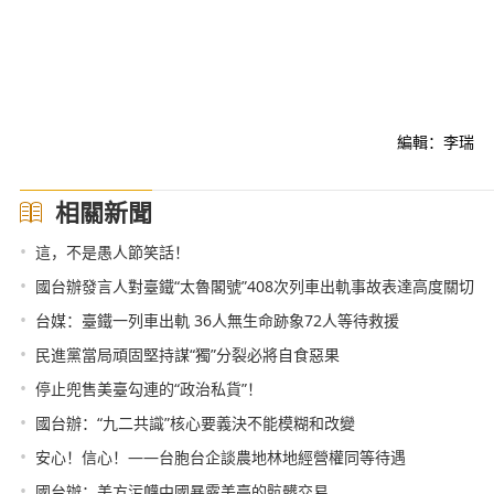
編輯：李瑞
相關新聞
•
這，不是愚人節笑話！
•
國台辦發言人對臺鐵“太魯閣號”408次列車出軌事故表達高度關切
•
台媒：臺鐵一列車出軌 36人無生命跡象72人等待救援
•
民進黨當局頑固堅持謀“獨”分裂必將自食惡果
•
停止兜售美臺勾連的“政治私貨”！
•
國台辦：“九二共識”核心要義決不能模糊和改變
•
安心！信心！——台胞台企談農地林地經營權同等待遇
•
國台辦：美方污衊中國暴露美臺的骯髒交易