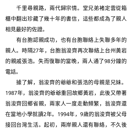
千里尋親路，兩代歸宗情。堂兄弟褚定雲從箱
櫃中翻出珍藏了幾十年的書信，這些都成為了親人
相見最好的佐證。
有台胞認親成功，也有台胞聯絡上失聯多年的
親人。時隔27年，台胞翁浚齊再次聯絡上台州黃岩
的親戚張浩。失而復聯的當晚，兩人通了98分鐘的
電話。
據了解，翁浚齊的爺爺和張浩的母親是兄妹。
1987年，翁浚齊的爺爺重回故鄉黃岩，此後又帶著
翁浚齊回鄉省親，兩家人一度走動頻繁，翁浚齊還
在當地小學就讀2年。1994年，9歲的翁浚齊被父母
接回台灣生活。起初，兩岸親人還有聯絡，不久後