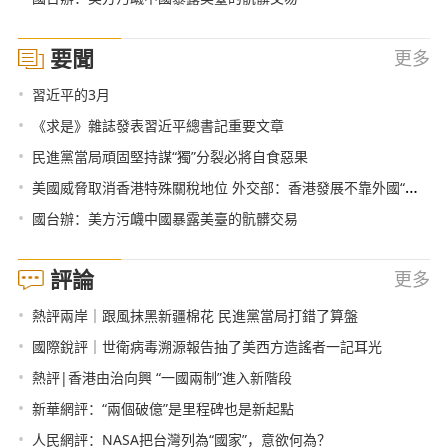
要聞
更多
•
習近平的3月
•
《求是》雜誌發表習近平總書記重要文章
•
民進黨當局頑固堅持謀“獨”分裂必將自食惡果
•
美國威脅取消香港特殊關稅地位 外交部：香港發展不靠外國“恩賜”和“施捨”
•
國台辦：美方污衊中國暴露美臺的骯髒交易
評論
更多
•
熱評兩岸｜跟風抹黑新疆棉花 民進黨當局打錯了算盤
•
國際銳評｜世衛病毒溯源報告抽了美西方造謠者一記耳光
•
熱評|香港由治向興 “一國兩制”進入新階段
•
新華網評：“兩個破億”是里程碑也是新起點
•
人民網評：NASA把台灣列為“國家”，意欲何為？