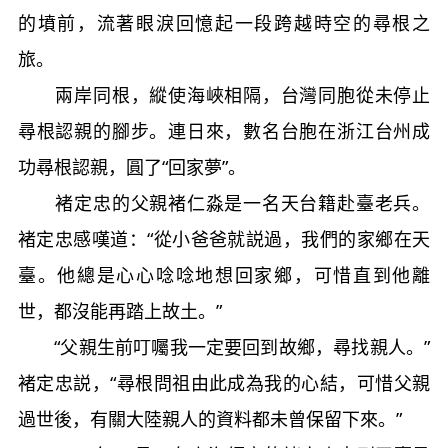
的墳前，流著眼淚回憶起一段跨越時空的尋根之
旅。
兩岸同根，縱使海峽相隔，台灣同胞從未停止
尋根認親的腳步。連日來，數名台胞在浙江台州成
功尋根認親，圓了“回家夢”。
褚定忠的父親褚仁淼是一名天台籍赴臺老兵。
褚定忠感嘆道：“從小爸爸就説過，我們的家鄉在天
臺。他總是心心唸唸地想回家鄉，可惜直到他離
世，都沒能再踏上故土。”
“父親生前叮囑我一定要回到故鄉，尋找親人。”
褚定忠説，“尋根問祖由此成為我的心結，可惜父親
過世後，有關大陸親人的資料都未曾保留下來。”