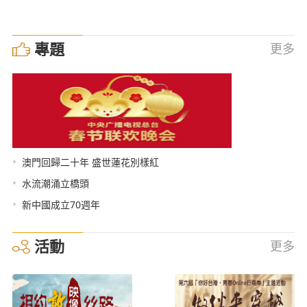
專題
更多
•
澳門回歸二十年 盛世蓮花別樣紅
•
水流潮涌立橋頭
•
新中國成立70週年
活動
更多