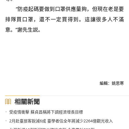
“防疫起碼要做到口罩供應量夠，但現在老是要
排隊買口罩，還不一定買得到。這讓很多人不滿
意。”謝先生説。
編輯：姚思寒
相關新聞
•
受疫情衝擊 蘇貞昌稱將下調經濟增長目標
•
2月赴臺旅客銳減6成 臺學者估全年將減少2264億觀光收入