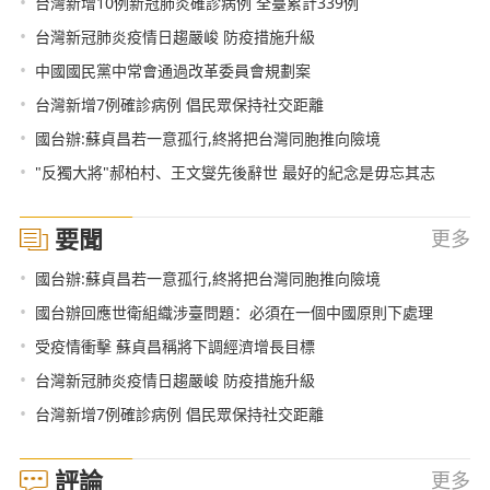
•
台灣新增10例新冠肺炎確診病例 全臺累計339例
•
台灣新冠肺炎疫情日趨嚴峻 防疫措施升級
•
中國國民黨中常會通過改革委員會規劃案
•
台灣新增7例確診病例 倡民眾保持社交距離
•
國台辦:蘇貞昌若一意孤行,終將把台灣同胞推向險境
•
"反獨大將"郝柏村、王文燮先後辭世 最好的紀念是毋忘其志
要聞
更多
•
國台辦:蘇貞昌若一意孤行,終將把台灣同胞推向險境
•
國台辦回應世衛組織涉臺問題：必須在一個中國原則下處理
•
受疫情衝擊 蘇貞昌稱將下調經濟增長目標
•
台灣新冠肺炎疫情日趨嚴峻 防疫措施升級
•
台灣新增7例確診病例 倡民眾保持社交距離
評論
更多