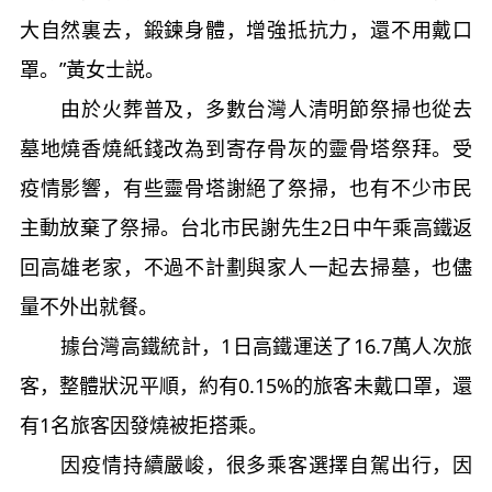
大自然裏去，鍛鍊身體，增強抵抗力，還不用戴口
罩。”黃女士説。
由於火葬普及，多數台灣人清明節祭掃也從去
墓地燒香燒紙錢改為到寄存骨灰的靈骨塔祭拜。受
疫情影響，有些靈骨塔謝絕了祭掃，也有不少市民
主動放棄了祭掃。台北市民謝先生2日中午乘高鐵返
回高雄老家，不過不計劃與家人一起去掃墓，也儘
量不外出就餐。
據台灣高鐵統計，1日高鐵運送了16.7萬人次旅
客，整體狀況平順，約有0.15%的旅客未戴口罩，還
有1名旅客因發燒被拒搭乘。
因疫情持續嚴峻，很多乘客選擇自駕出行，因