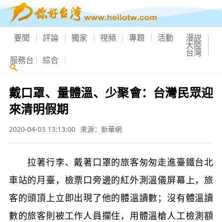
要聞
評論
獨家
視頻
專題
活動
漫説
大陸
台灣
服務台
綜合
戴口罩、量體溫、少聚會：台灣民眾迎
來清明假期
2020-04-03 13:13:00
來源：新華網
拉著行李、戴著口罩的旅客匆匆走進臺鐵台北
車站的月臺，檢票口旁邊的紅外測溫儀屏幕上，旅
客的頭頂上立即出現了他的體溫讀數；沒有體溫讀
數的旅客則被工作人員攔住，用體溫槍人工檢測額