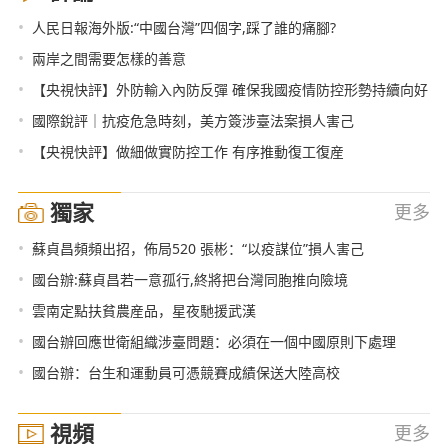
•
人民日報海外版:“中國台灣”四個字,踩了誰的痛腳?
•
兩岸之間需要怎樣的善意
•
【央視快評】外防輸入內防反彈 確保我國疫情防控形勢持續向好
•
國際銳評｜抗疫危急時刻，美方簽涉臺法案損人害己
•
【央視快評】做細做實防控工作 有序推動復工復産
獨家
更多
•
蘇貞昌頻頻出招，佈局520 張彬：“以疫謀位”損人害己
•
國台辦:蘇貞昌若一意孤行,終將把台灣同胞推向險境
•
雲南定點扶貧農産品，星夜馳援武漢
•
國台辦回應世衛組織涉臺問題：必須在一個中國原則下處理
•
國台辦：台生和運動員可憑競賽成績保送大陸高校
視頻
更多