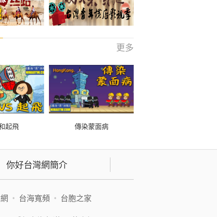
更多
和起飛
傳染蒙面病
你好台灣網簡介
緯網
•
台海寬頻
•
台胞之家