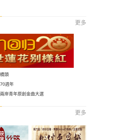
更多
橋頭
70週年
兩岸青年原創金曲大選
更多