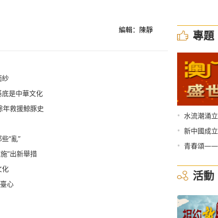
編輯：陳靜
專題
面紗
基底是中華文化
餘年救援鯨豚史
•
水流潮涌立
•
新中國成立
那些“亂”
•
青春頌——
措施”出新舉措
文化
活動
惠臺心