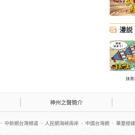
漫説
抹黑
神州之聲簡介
•
中新網台灣頻道
•
人民網海峽兩岸
•
中國台灣網
•
華夏經