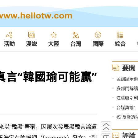
活動
漫説
大陸
台灣
國際
綜合
要聞
真言“韓國瑜可能贏”
•
民調顯示逾
•
多部門解讀
•
江蘇吸引利
•
台媒輿論：
•
搞“反滲透
以“韓黑”著稱，因屢次發表黑韓言論遭
評論
浩宇在臉譜網（facebook）發文：“到