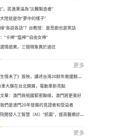
法”，民進黨淪為“災難製造者”
大陸就是你“夢中的樣子”
綠“各説各話”？台教授：是悲劇也是笑話
“卡神”“瘟神”“自由女神”
選情詭異，三個現象異於過往
更多
生情未了》首映，講述台灣20餘年救援鯨豚史
界新車大展在台北開展，電動車新亮點
文華：澳門與祖國緊密聯絡，澳門將更美好
我們是澳門20年發展的見證者和受益者
開發人工智慧（AI）“抓菌”，提高醫療診斷效率
更多