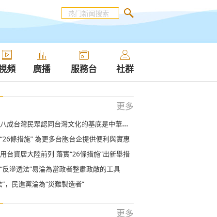
視頻
廣播
服務台
社群
更多
八成台灣民眾認同台灣文化的基底是中華文化
“26條措施” 為更多台胞台企提供便利與實惠
用台資居大陸前列 落實“26條措施”出新舉措
“反滲透法”易淪為當政者整肅政敵的工具
法”，民進黨淪為“災難製造者”
更多