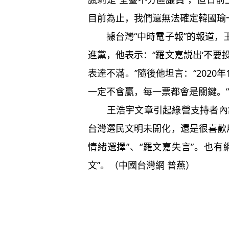
目前為止，我們還無法確定韓國瑜
據台灣“中時電子報”的報道，
進黨，他表示：“羅文嘉説出‘不要
表達不滿。”隨後他坦言：“2020
一定不會贏，每一票都會是關鍵。”
王浩宇文章引起綠營支持者內訌
台灣選民文明未開化，還是很喜歡
情緒選擇”、“羅文嘉失言”。也
文”。（中國台灣網 普燕）