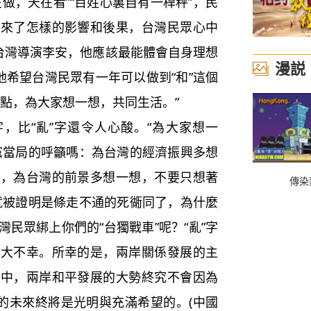
做，天在看”“百姓心裏自有一桿秤”，民
帶來了怎樣的影響和後果，台灣民眾心中
的台灣導演李安，他應該最能體會自身理想
漫説
他希望台灣民眾有一年可以做到“和”這個
點，為大家想一想，共同生活。”
，比“亂”字還令人心酸。“為大家想一
黨當局的呼籲嗎：為台灣的經濟振興多想
想，為台灣的前景多想一想，不要只想著
傳染
早就被證明是條走不通的死衚同了，為什麼
民眾綁上你們的“台獨戰車”呢？“亂”字
之大不幸。所幸的是，兩岸關係發展的主
手中，兩岸和平發展的大勢終究不會因為
人的未來終將是光明與充滿希望的。(中國