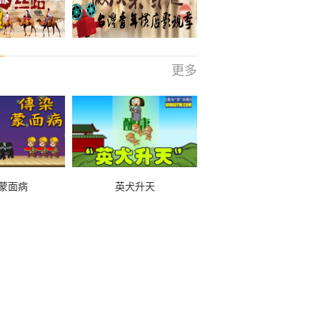
更多
蒙面病
英犬升天