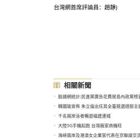
台灣網首席評論員：趙靜)
相關新聞
•
臉譜網統計:民進黨廣告花費居島內政黨榜
•
韓國瑜宣佈 朱立倫出任其全臺競選總部主
•
千名兩岸泳者暢遊福建連城
•
大陸5G手機起跑 台灣廠家商機旺
•
海峽兩岸及港澳女企業家代表在京聯誼交