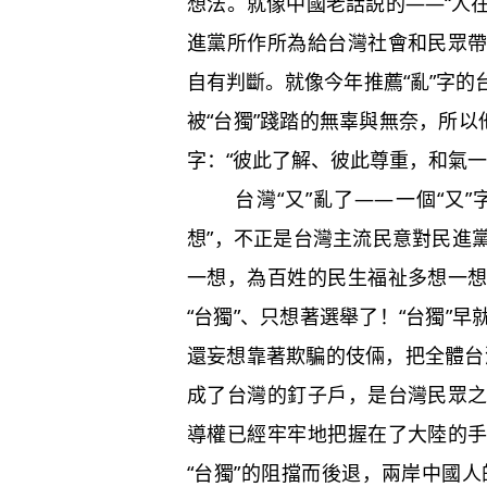
想法。就像中國老話説的——“人在
進黨所作所為給台灣社會和民眾
自有判斷。就像今年推薦“亂”字
被“台獨”踐踏的無辜與無奈，所以
字：“彼此了解、彼此尊重，和氣一
台灣“又”亂了——一個“又”字
想”，不正是台灣主流民意對民進
一想，為百姓的民生福祉多想一
“台獨”、只想著選舉了！“台獨”
還妄想靠著欺騙的伎倆，把全體台灣
成了台灣的釘子戶，是台灣民眾
導權已經牢牢地把握在了大陸的
“台獨”的阻擋而後退，兩岸中國