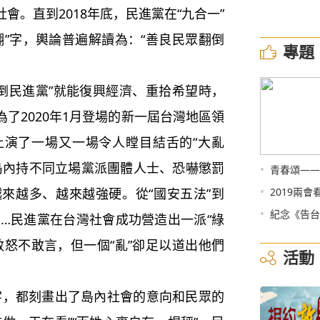
社會。直到2018年底，民進黨在“九合一”
翻”字，輿論普遍解讀為：“善良民眾翻倒
專題
民進黨”就能復興經濟、重拾希望時，
。為了2020年1月登場的新一屆台灣地區領
上演了一場又一場令人瞠目結舌的“大亂
島內持不同立場黨派團體人士、恐嚇懲罰
•
青春頌——
•
來越多、越來越強硬。從“國安五法”到
2019兩會
•
紀念《告台
”……民進黨在台灣社會成功營造出一派“綠
敢怒不敢言，但一個“亂”卻足以道出他們
活動
都刻畫出了島內社會的意向和民眾的