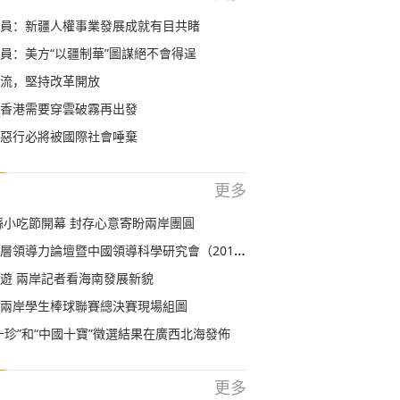
員：新疆人權事業發展成就有目共睹
員：美方“以疆制華”圖謀絕不會得逞
流，堅持改革開放
香港需要穿雲破霧再出發
惡行必將被國際社會唾棄
更多
沙縣小吃節開幕 封存心意寄盼兩岸團圓
力論壇暨中國領導科學研究會（2019）年會在梅州市梅江區召開
遊 兩岸記者看海南發展新貌
兩岸學生棒球聯賽總決賽現場組圖
十珍”和“中國十寶”徵選結果在廣西北海發佈
更多