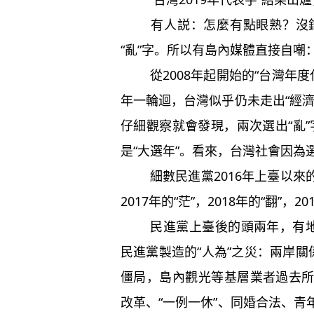
有人説：怎麼有點眼熟？沒錯！
“亂”字。所以有島內媒體直接自嘲：“
從2008年起開始的“台灣年度代
年一輪迴，台灣似乎仍未走出“經
仔細觀察就會發現，兩次選出“亂”字
是“大選年”。看來，台灣社會因為選
細數民進黨2016年上臺以來的年
2017年的“茫”，2018年的“翻”，20
民進黨上臺後的頭兩年，有地震
民進黨製造的“人為”之災：兩岸關
僵局，島內觀光等基層業者過去
改革、“一例一休”、同婚合法、