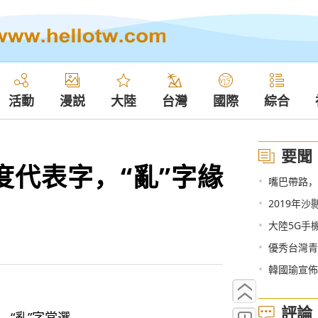
活動
漫説
大陸
台灣
國際
綜合
要聞
度代表字，“亂”字緣
•
嘴巴帶路，
•
2019年
•
大陸5G手
•
優秀台灣青
•
韓國瑜宣佈
評論
，“亂”字當選。