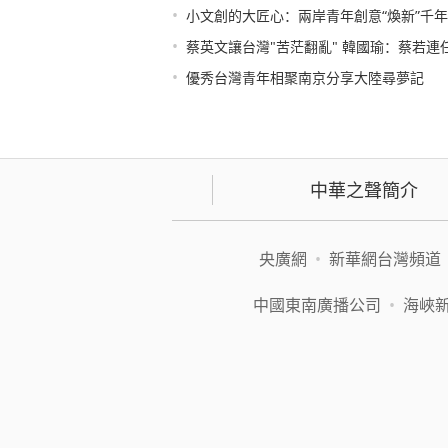
•
小文創的大匠心：兩岸青年創意“煥新”千
•
蔡英文讓台灣"苦茫翻亂" 韓國瑜：蔡若連
•
優秀台灣青年相聚南京分享大陸尋夢記
中華之聲簡介
央廣網
•
新華網台灣頻道
中國東南廣播公司
•
海峽