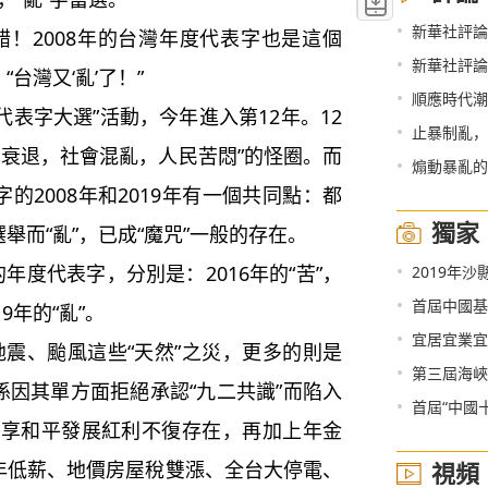
•
新華社評論
2008年的台灣年度代表字也是這個
•
新華社評論
台灣又‘亂’了！”
•
順應時代潮
表字大選”活動，今年進入第12年。12
•
止暴制亂，
濟衰退，社會混亂，人民苦悶”的怪圈。而
•
煽動暴亂的
的2008年和2019年有一個共同點：都
獨家
舉而“亂”，已成“魔咒”一般的存在。
•
度代表字，分別是：2016年的“苦”，
2019年
•
首屆中國基層領導
19年的“亂”。
•
宜居宜業宜
、颱風這些“天然”之災，更多的則是
•
第三屆海峽
係因其單方面拒絕承認“九二共識”而陷入
•
首屆“中國
所享和平發展紅利不復存在，再加上年金
青年低薪、地價房屋稅雙漲、全台大停電、
視頻