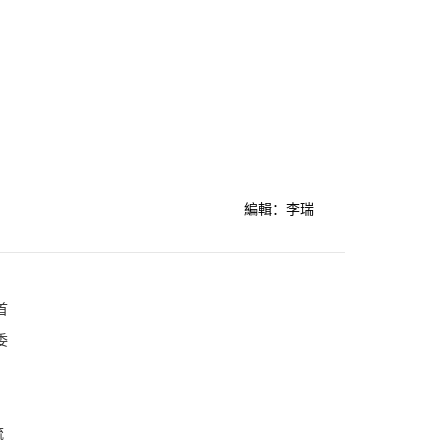
編輯：李瑞
首
委
流