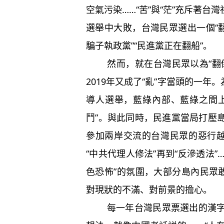
空氣污染……“苦”與“茫”充斥著台灣
選舉中大敗，台灣民眾選出一個“
騙子執政黨”“民進黨正在翻船”。
然而，就在台灣民眾以為“翻倒
2019年又成了“亂”字當頭的一年
導人選舉，藍綠內部、藍綠之間
鬥”。與此同時，民進黨當局打壓
參加兩岸交流的台灣民眾的惡行越
“中共代理人修法”再到“反滲透法
色恐怖”的氛圍，大部分島內民眾
對現狀的不滿、對前景的擔心。
每一年台灣民眾票選出的漢字，