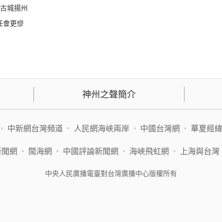
年古城揚州
任會更慘
神州之聲簡介
•
中新網台灣頻道
•
人民網海峽兩岸
•
中國台灣網
•
華夏經
新聞網
•
閩海網
•
中國評論新聞網
•
海峽飛虹網
•
上海與台灣
中央人民廣播電臺對台灣廣播中心版權所有