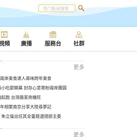
視頻
廣播
服務台
社群
更多
兩岸美食達人尋味跨年美食
沙縣小吃節開幕 封存心意寄盼兩岸團圓
機起跑 台灣廠家商機旺
年相聚南京分享大陸尋夢記
 朱立倫出任其全臺競選總部主委
更多