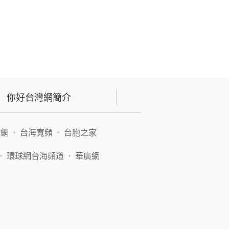
你好台灣網簡介
緯網
•
台海寬頻
•
台胞之家
•
環球網台海頻道
•
華廣網