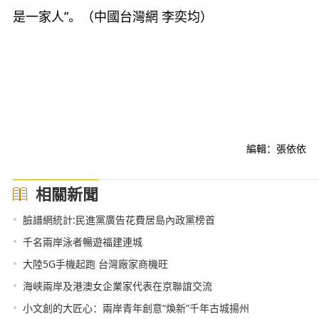
是一家人”。（中國台灣網 李奕均）
編輯：張依依
相關新聞
•
臉譜網統計:民進黨廣告花費居島內政黨榜首
•
千名兩岸泳者暢遊福建連城
•
大陸5G手機起跑 台灣廠家商機旺
•
海峽兩岸及港澳女企業家代表在京聯誼交流
•
小文創的大匠心：兩岸青年創意“煥新”千年古城揚州