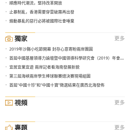
•
順應時代潮流，堅持改革開放
•
止暴制亂，香港需要穿雲破霧再出發
•
煽動暴亂的惡行必將被國際社會唾棄
獨家
更多
•
2019年沙縣小吃節開幕 封存心意寄盼兩岸團圓
•
首屆中國基層領導力論壇暨中國領導科學研究會（2019）年會在梅州市梅江區召開
•
宜居宜業宜遊 兩岸記者看海南發展新貌
•
第三屆海峽兩岸學生棒球聯賽總決賽現場組圖
•
首屆“中國十珍”和“中國十寶”徵選結果在廣西北海發佈
視頻
更多
專題
更多