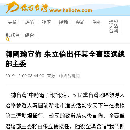
要聞
評論
獨家
視頻
專題
活動
漫説
大陸
台灣
服務台
綜合
韓國瑜宣佈 朱立倫出任其全臺競選總
部主委
2019-12-09 08:44:00
來源：中國台灣網
據台灣“中時電子報”報道，國民黨台灣地區領導人
選舉參選人韓國瑜新北市造勢活動今天下午在板橋
第二運動場舉行。韓國瑜致辭結束後宣佈，全臺競
選總部主委將由朱立倫接任，隨後全場合唱“我們都