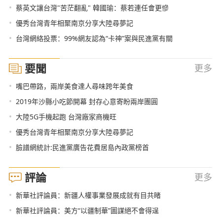
•
蔡英文讓台灣"苦茫翻亂" 韓國瑜：蔡若連任會更慘
•
優秀台灣青年相聚南京分享大陸尋夢記
•
台灣網絡投票：99%網友認為“卡神”案與民進黨有關
要聞
更多
•
嘴巴帶路，兩岸美食達人尋味跨年美食
•
2019年沙縣小吃節開幕 封存心意寄盼兩岸團圓
•
大陸5G手機起跑 台灣廠家商機旺
•
優秀台灣青年相聚南京分享大陸尋夢記
•
臉譜網統計:民進黨廣告花費居島內政黨榜首
評論
更多
•
新華社評論員：新疆人權事業發展成就有目共睹
•
新華社評論員：美方“以疆制華”圖謀絕不會得逞