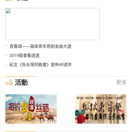
•
青春頌——兩岸青年原創金曲大選
•
2019兩會看透透
•
紀念《告台灣同胞書》發佈40週年
活動
更多