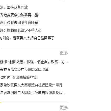
流，堅持改革開放
香港需要穿雲破霧再出發
惡行必將被國際社會唾棄
評：煽動暴亂註定不得人心
”的鬧劇，是蔡英文太把自己當回事了
更多
發揮“地標”效應，做強一個産業，致富一方百姓
未來食品論壇在漳州開發區開幕
 2019年台灣閱讀節登場
家陳映真徵文大賽頒獎典禮福建泉州舉行
困境三大因素：欠缺自我認識及決策能力、職業資料及社會價值影響
更多