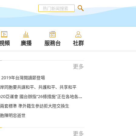
視頻
廣播
服務台
社群
更多
 2019年台灣閱讀節登場
岸同胞要共謀和平、共護和平、共享和平
20亞運會 國台辦指“26條措施”正在各地各領域落實
兩套標準 準外籍生參訪拒大陸交換生
胞陳明忠逝世
更多