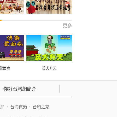
更多
蒙面病
英犬升天
你好台灣網簡介
緯網
•
台海寬頻
•
台胞之家