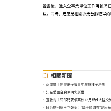
證書後，進入企事業單位工作可被聘
遇。同時，建築業相關專業台胞取得的
相關新聞
•
兩岸攜手開展歌仔戲青年演員種子培訓
•
知名愛國台胞陳明忠逝世
•
臺教育主管部門要求高校12月起赴大陸交
•
國台辦回應王立強案：“騙子變間諜”是反