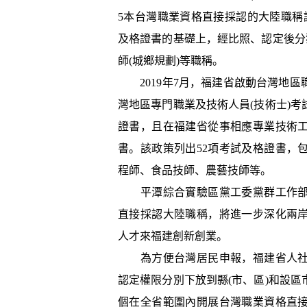
5本台灣職業資格直接採認的大陸職稱
及格證書的基礎上，經比照、認定後分
師(城鄉規劃)等職稱。
2019年7月，福建省啟動台灣地區
灣地區專門職業及技術人員(技術士)
證書，且在福建省從事相應專業技術
書。該政策列出52項考試及格證書，
程師、食品技師、農藝技師等。
平潭綜合實驗區黨工委黨群工作部
直接採認大陸職稱，將進一步深化兩
人才來福建創新創業。
為方便台灣居民申報，福建省人社
認定權限分別下放到縣(市、區)和設
個在全省範圍內開展台灣職業資格直