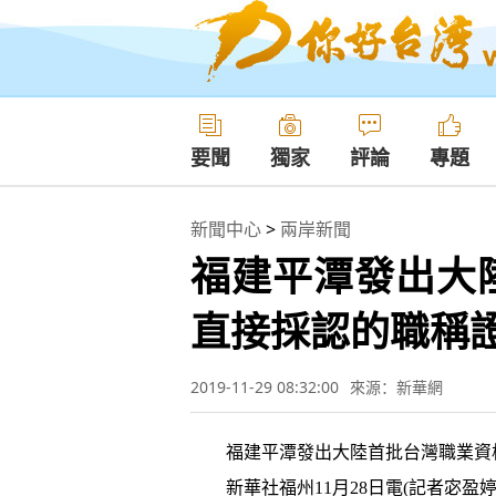
要聞
獨家
評論
專題
新聞中心
>
兩岸新聞
福建平潭發出大
直接採認的職稱
2019-11-29 08:32:00
來源：新華網
福建平潭發出大陸首批台灣職業資
新華社福州11月28日電(記者宓盈婷