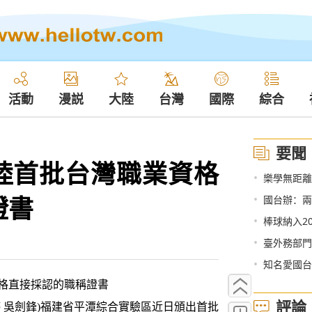
活動
漫説
大陸
台灣
國際
綜合
要聞
陸首批台灣職業資格
•
樂學無距離
證書
•
國台辦：兩
•
棒球納入20
•
臺外務部門
•
知名愛國台
格直接採認的職稱證書
評論
 吳劍鋒)福建省平潭綜合實驗區近日頒出首批