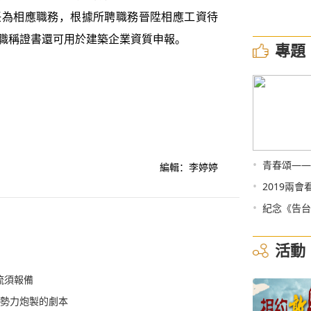
任為相應職務，根據所聘職務晉陞相應工資待
職稱證書還可用於建築企業資質申報。
專題
•
青春頌——
編輯：李婷婷
•
2019兩會
•
紀念《告台
活動
流須報備
華勢力炮製的劇本