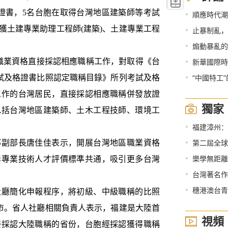
證書，5名台胞在取得台灣地區建築師等考試
•
順應時代潮
獲土建專業助理工程師(建築)、土建專業工程
•
止暴制亂，
•
煽動暴亂的
•
職業資格直接採認相應職稱工作，對取得《台
新華國際時
•
“中國特工
考試及格證書比照認定職稱目錄》所列考試及格
工作的台灣居民，直接採認相應職稱併發放證
獨家
包括台灣地區建築師、土木工程技師、環境工
•
福建漳州：
•
第二屆全球
副部長唐佳佳表示，開展台灣地區職業資格
•
樂學無距離
岸專業技術人才評價標準共通，吸引更多台灣
•
台灣著名作
•
穗港澳台青年求職
廳簡化申報程序，將初級、中級職稱的比照
區市。省人社廳相關負責人表示，福建是大陸首
視頻
接採認大陸職稱的省份，台胞經採認獲得職稱