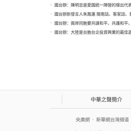
•
國台辦：陳明忠是愛國統一陣營的傑出代
•
國台辦新發言人朱鳳蓮 閩南話、客家話、
•
國台辦：兩岸同胞要共謀和平、共護和平
•
國台辦：大陸是台胞台企投資興業的最佳
中華之聲簡介
央廣網
•
新華網台灣頻道