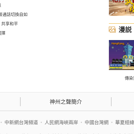
表
普通話切換自如
、共享和平
漫説
選擇
傳染
神州之聲簡介
•
中新網台灣頻道
•
人民網海峽兩岸
•
中國台灣網
•
華夏經