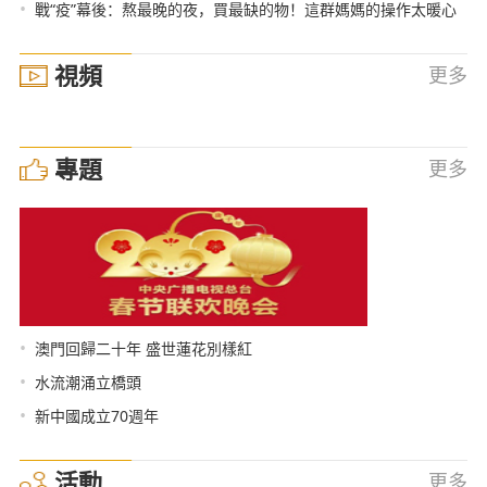
•
戰“疫”幕後：熬最晚的夜，買最缺的物！這群媽媽的操作太暖心
視頻
更多
專題
更多
•
澳門回歸二十年 盛世蓮花別樣紅
•
水流潮涌立橋頭
•
新中國成立70週年
活動
更多