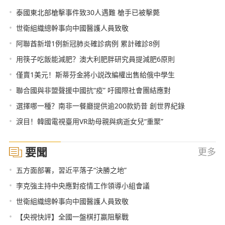
•
泰國東北部槍擊事件致30人遇難 槍手已被擊斃
•
世衛組織總幹事向中國醫護人員致敬
•
阿聯酋新增1例新冠肺炎確診病例 累計確診8例
•
用筷子吃飯能減肥？澳大利肥胖研究員提減肥6原則
•
僅賣1美元！斯蒂芬金將小説改編權出售給俄中學生
•
聯合國與非盟聲援中國抗“疫” 吁國際社會團結應對
•
選擇哪一種？南非一餐廳提供逾200款奶昔 創世界紀錄
•
淚目！韓國電視臺用VR助母親與病逝女兒“重聚”
要聞
更多
•
五方面部署，習近平落子“決勝之地”
•
李克強主持中央應對疫情工作領導小組會議
•
世衛組織總幹事向中國醫護人員致敬
•
【央視快評】全國一盤棋打贏阻擊戰