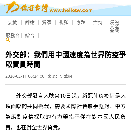
要聞
評論
獨家
視頻
專題
活動
漫説
大陸
台灣
服務台
綜合
外交部：我們用中國速度為世界防疫爭
取寶貴時間
2020-02-11 06:24:00
來源：新華網
外交部發言人耿爽10日説，新冠肺炎疫情是人
類面臨的共同挑戰，需要國際社會攜手應對。中方
為應對疫情採取的有力舉措不僅在對本國人民負
責，也在對全世界負責。