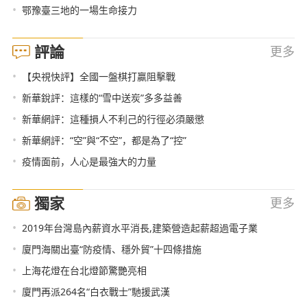
•
鄂豫臺三地的一場生命接力
評論
更多
•
【央視快評】全國一盤棋打贏阻擊戰
•
新華銳評：這樣的“雪中送炭”多多益善
•
新華網評：這種損人不利己的行徑必須嚴懲
•
新華網評：“空”與“不空”，都是為了“控”
•
疫情面前，人心是最強大的力量
獨家
更多
•
2019年台灣島內薪資水平消長,建築營造起薪超過電子業
•
廈門海關出臺“防疫情、穩外貿”十四條措施
•
上海花燈在台北燈節驚艷亮相
•
廈門再派264名“白衣戰士”馳援武漢