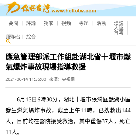
要聞
評論
獨家
視頻
專題
活動
漫説
大陸
台灣
服務台
綜合
應急管理部派工作組赴湖北省十堰市燃
氣爆炸事故現場指導救援
2021-06-14 11:36:00
來源：央視網
6月13日6時30分，湖北十堰市張灣區艷湖小區
發生燃氣爆炸事故，截至上午11時，已搜救出144
人，目前均在醫院接受救治，其中重傷37人，死亡
11人。