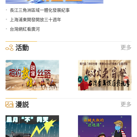
•
長江三角洲區域一體化發展紀事
•
上海浦東開發開放三十週年
•
台灣網紅看廣河
活動
更多
漫説
更多