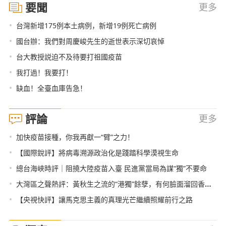
要聞
更多
•
台灣新增175例本土病例，新增19例死亡病例
•
國台辦：我們對周慶峻先生的逝世表示深切哀悼
•
台大教授説迫不及待要打祖國疫苗
•
我打過！我要打！
•
缺血！全臺血庫告急！
評論
更多
•
加快疫苗接種，你我再獻一“臂”之力！
•
【國際銳評】將病毒溯源政治化是踐踏科學漠視生命
•
總台海峽時評｜阻撓大陸疫苗入臺 民進黨當局為謀“獨”不要命
•
大灣區之聲熱評：黃秋生之流的“港獨”餘孽，有何臉面溜回香港？
•
【央視快評】讓馬克思主義的真理光芒繼續照耀前行之路