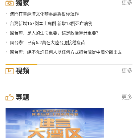
獨家
更多
•
澳門在臺經濟文化辦事處將暫停運作
•
台灣新增167例本土病例 新增18例死亡病例
•
國台辦：是人的生命重要，還是政治算計重要？
•
國台辦：已有6.2萬在大陸台胞接種疫苗
•
國台辦：絕不允許任何人以任何方式把台灣從中國分離出去
視頻
更多
專題
更多