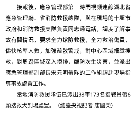
接報後，應急管理部第一時間視頻連線湖北省
應急管理廳、省消防救援總隊，與在現場的十堰市
政府和消防救援支隊負責同志通電話，調度了解事
故有關情況，要求全力搶險救援，全力救治傷員，
儘快核準人數，加強疏散警戒，對中心區域細緻搜
救，對周邊區域深入摸排，嚴防次生災害，並派出
應急管理部副部長宋元明帶隊的工作組趕赴現場指
導事故處置工作。
當地消防救援隊伍已派出38車173名指戰員帶6
頭搜救犬到場處置。（總臺央視記者 唐國榮）