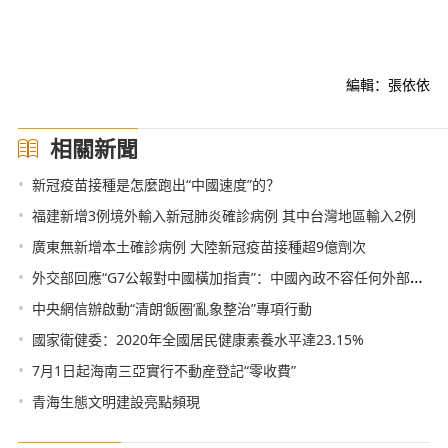
編輯：張依依
相關新聞
•
新冠疫苗接種是怎麼跑出“中國速度”的？
•
福建新增3例境外輸入新冠肺炎確診病例 其中台灣地區輸入2例
•
廣東無新增本土確診病例 大陸新冠疫苗接種超9億劑次
•
外交部回應“G7公報對中國橫加指責”：中國內政不容任何外部勢力干涉
•
中央網信辦啟動“清朗‘飯圈’亂象整治”專項行動
•
國家衛健委：2020年全國居民健康素養水平達23.15%
•
7月1日起海南三亞實行不動産登記“零收費”
•
青海生態文明建設亮點頻現