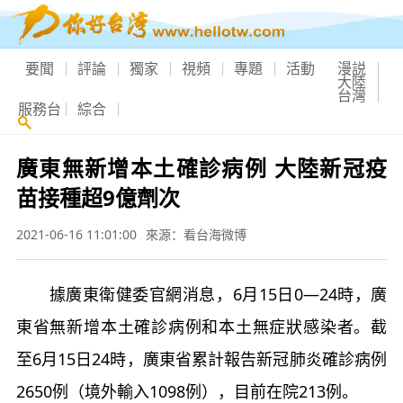
要聞
評論
獨家
視頻
專題
活動
漫説
大陸
台灣
服務台
綜合
廣東無新增本土確診病例 大陸新冠疫
苗接種超9億劑次
2021-06-16 11:01:00
來源：看台海微博
據廣東衛健委官網消息，6月15日0—24時，廣
東省無新增本土確診病例和本土無症狀感染者。截
至6月15日24時，廣東省累計報告新冠肺炎確診病例
2650例（境外輸入1098例），目前在院213例。