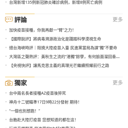
•
台灣新增135例新冠肺炎確診病例，新增8例死亡病例
評論
更多
•
加快疫苗接種，你我再獻一“臂”之力！
•
【國際銳評】將病毒溯源政治化是踐踏科學漠視生命
•
總台海峽時評｜阻撓大陸疫苗入臺 民進黨當局為謀“獨”不要命
•
大灣區之聲熱評：黃秋生之流的“港獨”餘孽，有何臉面溜回香港？
•
【央視快評】讓馬克思主義的真理光芒繼續照耀前行之路
獨家
更多
•
台中兩名長者接種AZ疫苗後猝死
•
神舟十二號瞄準17日9時22分發射 期待！
•
“一個也別想跑！”
•
台胞赴大陸打疫苗 您想知道的都在這！