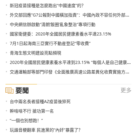
•
新冠疫苗接種是怎麼跑出“中國速度”的？
•
外交部回應“G7公報對中國橫加指責”：中國內政不容任何外部勢力干涉
•
中央網信辦啟動“清朗‘飯圈’亂象整治”專項行動
•
國家衛健委：2020年全國居民健康素養水平達23.15%
•
7月1日起海南三亞實行不動産登記“零收費”
•
青海生態文明建設亮點頻現
•
2020年全國居民健康素養水平達到23.15% “每個人是自己健康的第一責任人”理念逐步深入人心
•
交通運輸部等部門印發《全面推廣高速公路差異化收費實施方案》：分路段差異化收費
要聞
更多
•
台中兩名長者接種AZ疫苗後猝死
•
幹啥啥不行 搶功第一名
•
“一個也別想跑！”
•
玩諧音梗翻車 民進黨的“內奸”暴露了？