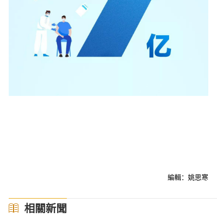
編輯：姚思寒
相關新聞