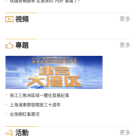
•
玩諧音梗翻車 民進黨的“內奸”暴露了？
視頻
更多
專題
更多
•
長江三角洲區域一體化發展紀事
•
上海浦東開發開放三十週年
•
台灣網紅看廣河
活動
更多