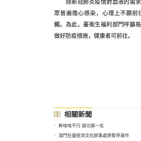
除新冠肺炎疫情對血液的需求外
眾普遍擔心感染，心理上不願前
觸。為此，臺衛生福利部門呼籲
做好防疫措施，健康者可前往。
相關新聞
•
幹啥啥不行 搶功第一名
•
澳門在臺經濟文化辦事處將暫停運作