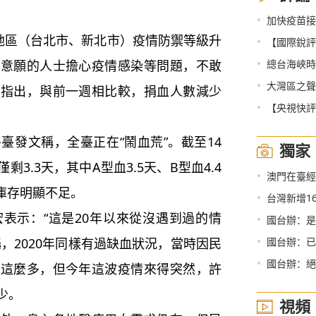
•
加快疫苗接
地區（台北市、新北市）疫情防禦等級升
•
【國際銳評
•
血意願的人士擔心疫情感染等問題，不敢
總台海峽時評
•
大灣區之聲熱
人指出，與前一週相比較，捐血人數減少
•
【央視快評
發文稱，全臺正在“鬧血荒”。截至14
獨家
3.3天，其中A型血3.5天、B型血4.4
•
澳門在臺經
，庫存明顯不足。
•
台灣新增1
示：“這是20年以來從沒遇到過的情
•
國台辦：是
•
，2020年同樣有過缺血狀況，當時因民
國台辦：已
•
國台辦：絕
沒這麼多，但今年這波疫情來得突然，許
少。
視頻