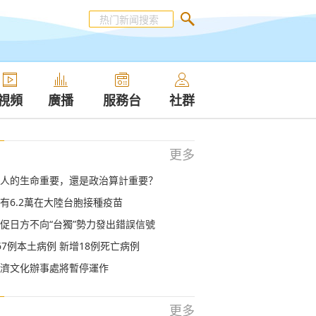
視頻
廣播
服務台
社群
更多
人的生命重要，還是政治算計重要？
有6.2萬在大陸台胞接種疫苗
促日方不向“台獨”勢力發出錯誤信號
67例本土病例 新增18例死亡病例
濟文化辦事處將暫停運作
更多