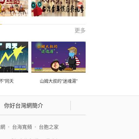
更多
不”同天
山姆大叔的“迷魂湯”
你好台灣網簡介
緯網
•
台海寬頻
•
台胞之家