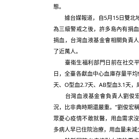
態。
據台媒報道，自5月15日雙北
為三級警戒之後，許多島內有捐
捐血，台灣血液基金會相關負責
了近萬人。
臺衛生福利部門日前在社交平臺
日，全臺各獻血中心血庫存量平均僅剩
天、O型血2.7天、AB型血3.1天
台灣血液基金會負責人劉俊宏表
況，比非典時期還嚴重。”劉俊宏稱
眾憂心疫情不敢就醫，用血需求
多病人早已住院治療，用血量未減