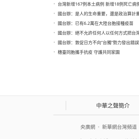
•
台灣新增167例本土病例 新增18例死亡病
•
國台辦：是人的生命重要，還是政治算計
•
國台辦：已有6.2萬在大陸台胞接種疫苗
•
國台辦：絕不允許任何人以任何方式把台
•
國台辦：敦促日方不向“台獨”勢力發出錯
•
穗臺同胞攜手抗疫 守護共同家園
中華之聲簡介
央廣網
•
新華網台灣頻道