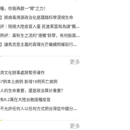
種，你我再獻一“臂”之力！
】將病毒溯源政治化是踐踏科學漠視生命
｜阻撓大陸疫苗入臺 民進黨當局為謀“獨”不要命
評：黃秋生之流的“港獨”餘孽，有何臉面溜回香港？
】讓馬克思主義的真理光芒繼續照耀前行之路
更多
濟文化辦事處將暫停運作
67例本土病例 新增18例死亡病例
人的生命重要，還是政治算計重要？
有6.2萬在大陸台胞接種疫苗
不允許任何人以任何方式把台灣從中國分離出去
更多