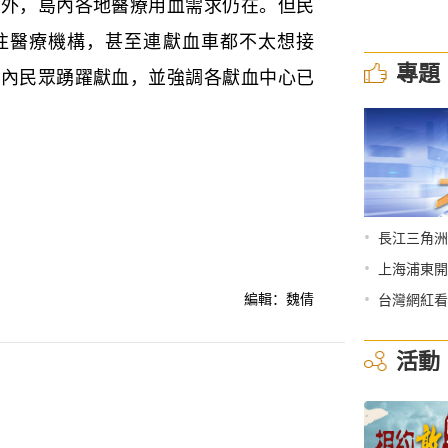
，島內各地醫療用血需求仍在。但民
往醫療機構，甚至連獻血車都不太想接
專題
島內民眾踴躍獻血，並強調各獻血中心已
•
長江三角洲
•
上海浦東開
•
編輯：魏倩
台灣網紅看
活動