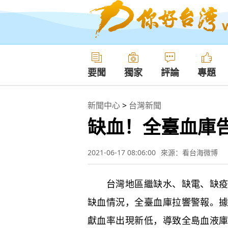
要聞
獨家
評論
專題
新聞中心
>
台灣新聞
缺血！全臺血庫
2021-06-17 08:06:00
來源：看台海微博
台灣地區繼缺水、缺電、缺疫苗
缺血情況，全臺血庫拉響警報。
獻血率出現新低，導致全島血液