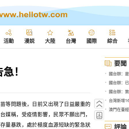
活動
漫説
大陸
台灣
國際
綜合
要聞
告急！
•
國台辦：是
•
國台辦：已
•
國台辦：敦
•
台灣新增1
等問題後，日前又出現了日益嚴重的
•
澳門在臺經
據台媒稱，受疫情影響，民眾不願出門，
庫存量暴跌，處於極度血源短缺的緊急狀
評論