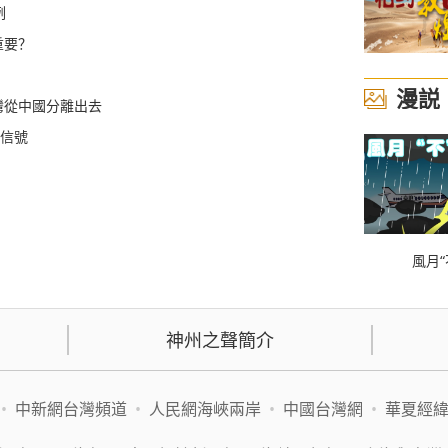
例
重要？
漫説
灣從中國分離出去
誤信號
風月“
神州之聲簡介
•
中新網台灣頻道
•
人民網海峽兩岸
•
中國台灣網
•
華夏經