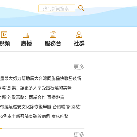
視頻
廣播
服務台
社群
更多
盡最大努力幫助廣大台灣同胞儘快戰勝疫情
登陸”創業：讓更多人享受鐵板燒的美味
之鄉”的致富路：兩岸合作 直播帶貨
帝繞境巡安文化節恢復舉辦 台胞嘆“解鄉愁”
06例本土新冠肺炎確診病例 病床吃緊
更多