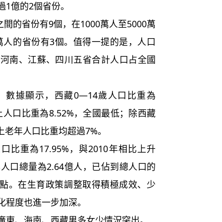
超過1億的2個省份。
的省份有9個，在1000萬人至5000萬
0萬人的省份有3個。值得一提的是，人口
、河南、江蘇、四川五省合計人口占全國
數據顯示，西藏0—14歲人口比重為
以上人口比重為8.52%，全國最低；除西藏
以上老年人口比重均超過7%。
重為17.95%，與2010年相比上升
年人口總量為2.64億人，已佔到總人口的
4個百分點。在生育政策調整取得積極成效、少
化程度也進一步加深。
東、海南、西藏男多女少情況突出。