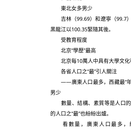
東北女多男少
吉林（99.69）和遼寧（99.7
黑龍江以100.35緊隨其後。
受教育程度
北京“學歷”最高
北京每10萬人中具有大學文化程
各省人口之“最”引人關注
——廣東人口最多，西藏最“年輕
男少
數量、結構、素質等是人口的基
的人口之“最”也紛紛出爐。
看數量，廣東人口最多，總量為