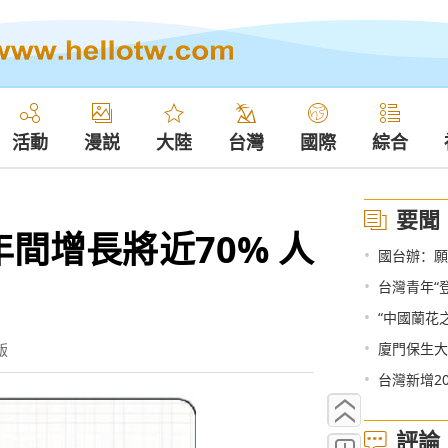
活動
漫説
大陸
台灣
國際
綜合
要聞
間增長將近70% 人
•
國台辦：願
•
台灣青年“
•
“中國蘭花
•
廈門保生大
版
•
台灣新增2
評論