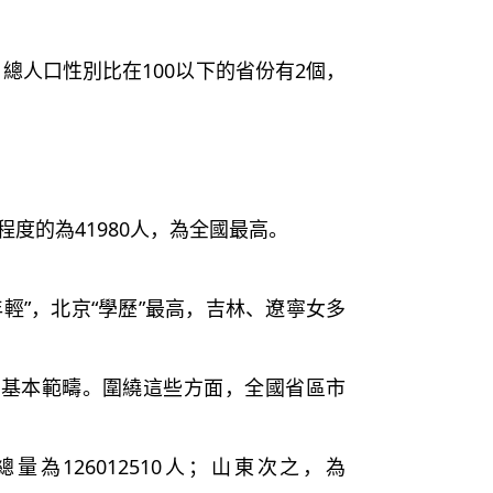
）總人口性別比在100以下的省份有2個，
度的為41980人，為全國最高。
”，北京“學歷”最高，吉林、遼寧女多
本範疇。圍繞這些方面，全國省區市
126012510人；山東次之，為