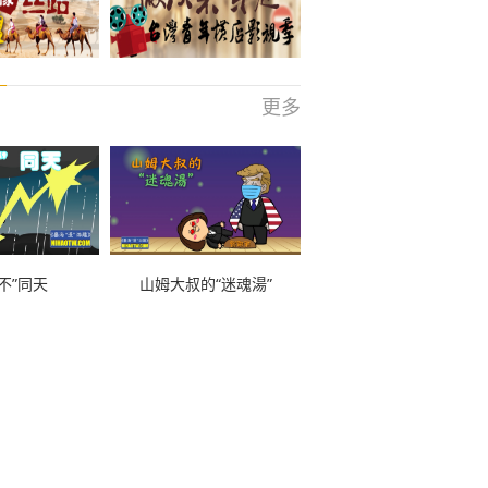
更多
不”同天
山姆大叔的“迷魂湯”