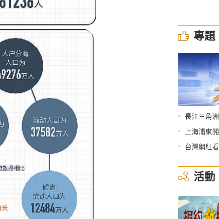
專題
•
長江三角洲
•
上海浦東開
•
台灣網紅看
活動