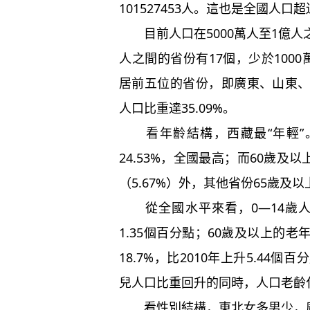
101527453人。這也是全國人口
目前人口在5000萬人至1億人之間
人之間的省份有17個，少於100
居前五位的省份，即廣東、山東
人口比重達35.09%。
看年齡結構，西藏最“年輕”。
24.53%，全國最高；而60歲及
（5.67%）外，其他省份65歲及
從全國水平來看，0—14歲人口比
1.35個百分點；60歲及以上的老
18.7%，比2010年上升5.4
兒人口比重回升的同時，人口老齡
看性別結構，東北女多男少，廣