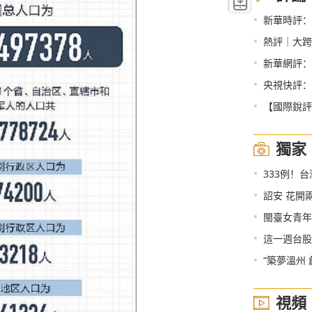
•
新華時評：
•
熱評｜大跨
•
新華網評：
•
央視快評：
•
【國際銳評
獨家
•
333例！
•
詔安 花開
•
閩臺女青年
•
這一週台股
•
“築夢溫州
視頻