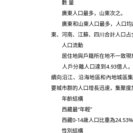
數 量
廣東人口最多，山東次之。
廣東和山東人口最多，人口均超
東、河南、江蘇、四川合計人口占全
人口流動
居住地與戶籍所在地不一致現
人戶分離人口達到4.93億人，
續向沿江、沿海地區和內地城區
要城市群的人口增長迅速，集聚度
年齡結構
西藏最“年輕”
西藏0-14歲人口比重為24.53
性別結構