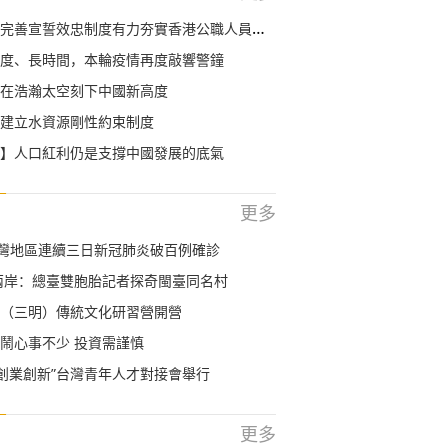
完善宣誓效忠制度有力夯實香港公職人員責任擔當
度、長時間，本輪疫情再度敲響警鐘
在浩瀚太空刻下中國新高度
建立水資源剛性約束制度
】人口紅利仍是支撐中國發展的底氣
更多
台灣地區連續三日新冠肺炎破百例確診
兩岸：總臺雙胞胎記者探奇閩臺同名村
（三明）傳統文化研習營開營
鬧心事不少 投資需謹慎
 創業創新”台灣青年人才對接會舉行
更多