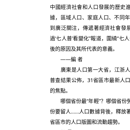
中國經濟社會和人口發展的歷史進
據，區域人口、家庭人口、不同
到廣泛關注，傳遞著經濟社會發
過‘七人普’看變化”報道，圍繞“
後的原因及其所代表的意義。
——編 者
廣東是人口第一大省，江浙人口
普查結果公佈，31省區市最新人
的焦點。
哪個省份最“年輕”？哪個省份
份要留人……人口數據背後，釋放
省區市的人口版圖和流動趨勢。