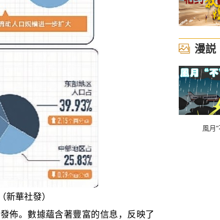
漫説
風月“
制（新華社發）
佈。數據蘊含著豐富的信息，反映了