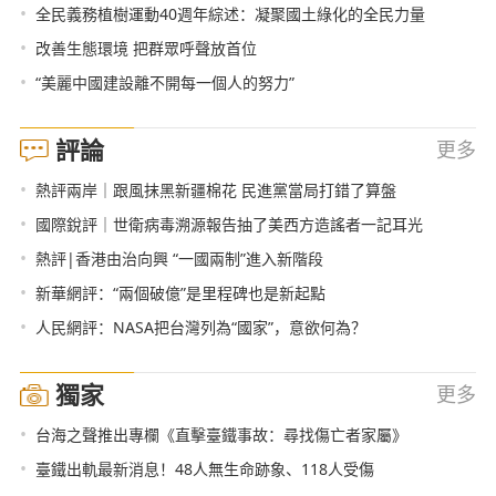
•
全民義務植樹運動40週年綜述：凝聚國土綠化的全民力量
•
改善生態環境 把群眾呼聲放首位
•
“美麗中國建設離不開每一個人的努力”
評論
更多
•
熱評兩岸｜跟風抹黑新疆棉花 民進黨當局打錯了算盤
•
國際銳評｜世衛病毒溯源報告抽了美西方造謠者一記耳光
•
熱評|香港由治向興 “一國兩制”進入新階段
•
新華網評：“兩個破億”是里程碑也是新起點
•
人民網評：NASA把台灣列為“國家”，意欲何為？
獨家
更多
•
台海之聲推出專欄《直擊臺鐵事故：尋找傷亡者家屬》
•
臺鐵出軌最新消息！48人無生命跡象、118人受傷