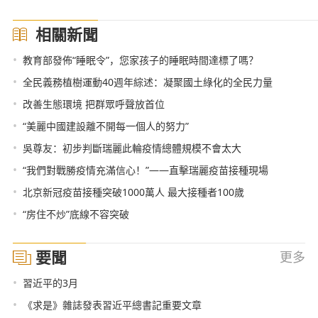
相關新聞
•
教育部發佈“睡眠令”，您家孩子的睡眠時間達標了嗎？
•
全民義務植樹運動40週年綜述：凝聚國土綠化的全民力量
•
改善生態環境 把群眾呼聲放首位
•
“美麗中國建設離不開每一個人的努力”
•
吳尊友：初步判斷瑞麗此輪疫情總體規模不會太大
•
“我們對戰勝疫情充滿信心！”——直擊瑞麗疫苗接種現場
•
北京新冠疫苗接種突破1000萬人 最大接種者100歲
•
“房住不炒”底線不容突破
要聞
更多
•
習近平的3月
•
《求是》雜誌發表習近平總書記重要文章