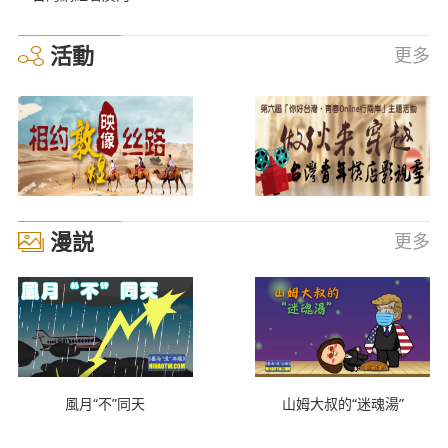
活動
更多
漫説
更多
風月“不”同天
山姆大叔的“迷魂湯”