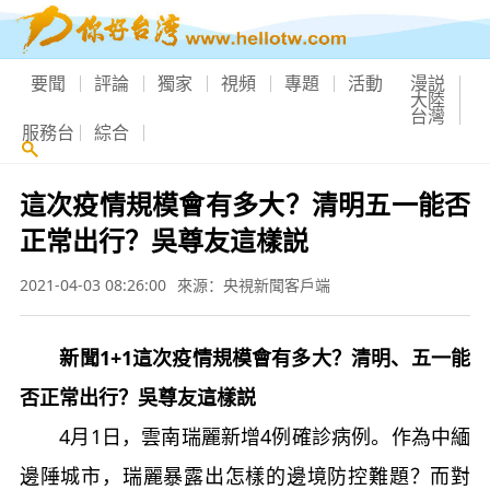
要聞
評論
獨家
視頻
專題
活動
漫説
大陸
台灣
服務台
綜合
這次疫情規模會有多大？清明五一能否
正常出行？吳尊友這樣説
2021-04-03 08:26:00
來源：央視新聞客戶端
新聞1+1這次疫情規模會有多大？清明、五一能
否正常出行？吳尊友這樣説
4月1日，雲南瑞麗新增4例確診病例。作為中緬
邊陲城市，瑞麗暴露出怎樣的邊境防控難題？而對