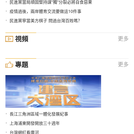
•
民進黨當局頑固堅持謀“獨”分裂必將自食惡果
•
疫情過後，兩岸體育交流要做這10件事
•
民進黨寧當美方棋子 問過台灣百姓嗎？
視頻
更多
專題
更多
•
長江三角洲區域一體化發展紀事
•
上海浦東開發開放三十週年
•
台灣網紅看廣河