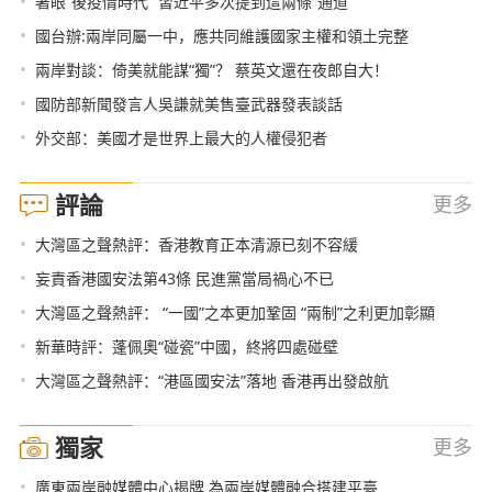
•
著眼“後疫情時代” 習近平多次提到這兩條“通道”
•
國台辦:兩岸同屬一中，應共同維護國家主權和領土完整
•
兩岸對談：倚美就能謀“獨”？ 蔡英文還在夜郎自大！
•
國防部新聞發言人吳謙就美售臺武器發表談話
•
外交部：美國才是世界上最大的人權侵犯者
評論
更多
•
大灣區之聲熱評：香港教育正本清源已刻不容緩
•
妄責香港國安法第43條 民進黨當局禍心不已
•
大灣區之聲熱評： “一國”之本更加鞏固 “兩制”之利更加彰顯
•
新華時評：蓬佩奧“碰瓷”中國，終將四處碰壁
•
大灣區之聲熱評：“港區國安法”落地 香港再出發啟航
獨家
更多
•
廣東兩岸融媒體中心揭牌 為兩岸媒體融合搭建平臺