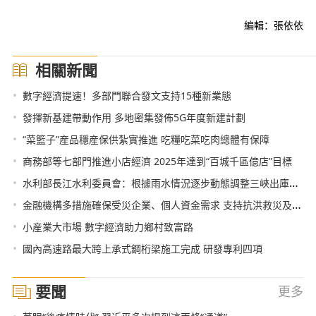
編輯：張依依
相關新聞
•
數字經濟提速！多部門聯合發文支持15種新業態
•
發揮新基建帶動作用 多地密集發佈5G年度新建計劃
•
“菜籃子”産品穩産保供紮實推進 吃糧吃菜吃肉總體有保障
•
商務部等七部門推進小店經濟 2025年達到“百城千區億店”目標
•
水利部長江水利委員會：根據雨水情況逐步動態調整三峽出庫流量
•
金融機構多措施確保受災企業、個人資金需求 支持抗洪救災及生産生活恢復
•
小産業大市場 數字經濟助力鄉村致富路
•
國內高速路最大跨上承式鋼桁梁施工完成 研發專利四項
要聞
更多