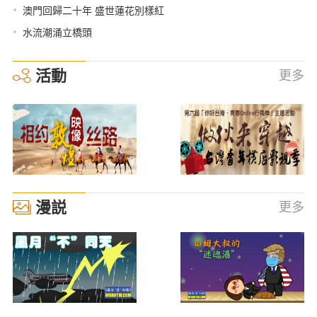
•
澳門回歸二十年 盛世蓮花別樣紅
•
水流潮涌立橋頭
活動
更多
漫説
更多