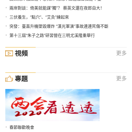
•
兩岸對談：倚美就能謀“獨”？ 蔡英文還在夜郎自大！
•
三伏養生，“點穴”、“艾灸”練起來
•
突發：臺直升機墜毀爆炸 “漢光軍演”事故連連死傷不斷
•
第十三屆“朱子之路”研習營在三明尤溪隆重舉行
視頻
更多
專題
更多
•
春節聯歡晚會