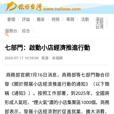
要聞
評論
獨家
視頻
專題
活動
漫説
大陸
台灣
服務台
綜合
七部門：啟動小店經濟推進行動
2020-07-17 10:59:00
來源：央視網
商務部官網7月16日消息，商務部等七部門聯合印
發《關於開展小店經濟推進行動的通知》（以下簡
稱《通知》）。按照工作部署，到2025年，全國將
形成人氣旺、“煙火氣”濃的小店集聚區1000個。商務
部表示，發展小店經濟對於促進就業、擴大消費、