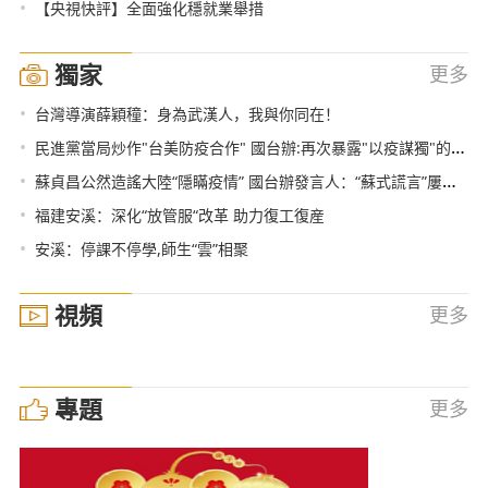
•
【央視快評】全面強化穩就業舉措
獨家
更多
•
台灣導演薛穎穜：身為武漢人，我與你同在！
•
民進黨當局炒作"台美防疫合作" 國台辦:再次暴露"以疫謀獨"的卑劣行徑和政治圖謀
•
蘇貞昌公然造謠大陸“隱瞞疫情” 國台辦發言人：“蘇式謊言”屢次被事實打臉
•
福建安溪：深化“放管服“改革 助力復工復産
•
安溪：停課不停學,師生“雲”相聚
視頻
更多
專題
更多