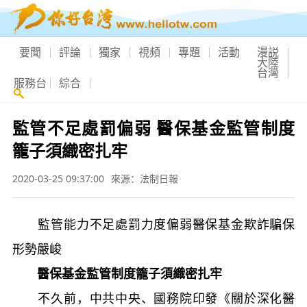
要聞
評論
獨家
視頻
專題
活動
漫説
大陸
台灣
服務台
綜合
監管不足處罰偏弱 醫保基金監管制度
籠子須織密扎牢
2020-03-25 09:37:00
來源：法制日報
監管能力不足處罰力度偏弱醫保基金欺詐騙保
形勢嚴峻
醫保基金監管制度籠子須織密扎牢
不久前，中共中央、國務院印發《關於深化醫