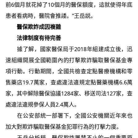
前6個月就花掉了10個月的醫保額度，這就使得年底
患者看病時，醫院會推諉。”王岳説。
醫保欺詐成因複雜
法律制度有待完善
據了解，國家醫保局于2018年組建成立後，迅
速組織開展全國範圍內的打擊欺詐騙取醫保基金專
項行動。行動期間，全國共檢查定點醫療機構和零
售藥店19.7萬家，查處違法違規定點醫藥機構6.6萬
家，其中解除醫保協議1284家、移送司法127家，查
處違法違規參保人員2.4萬人。
在公安部統一部署下，全國公安機關近年來也
加大對欺詐騙取醫保基金犯罪行為的打擊力度。
王岳分析稱，醫保欺詐屢禁不止的一個重要原