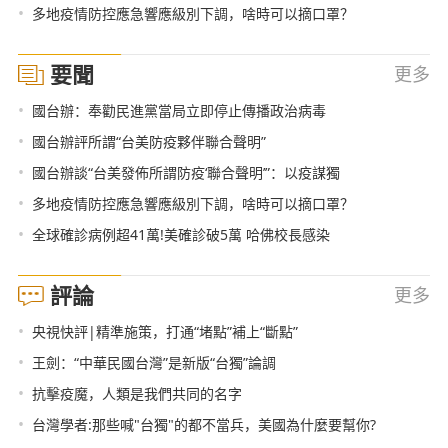
•
多地疫情防控應急響應級別下調，啥時可以摘口罩？
要聞
更多
•
國台辦：奉勸民進黨當局立即停止傳播政治病毒
•
國台辦評所謂“台美防疫夥伴聯合聲明”
•
國台辦談“台美發佈所謂防疫‘聯合聲明’”：以疫謀獨
•
多地疫情防控應急響應級別下調，啥時可以摘口罩？
•
全球確診病例超41萬!美確診破5萬 哈佛校長感染
評論
更多
•
央視快評|精準施策，打通“堵點”補上“斷點”
•
王劍：“中華民國台灣”是新版“台獨”論調
•
抗擊疫魔，人類是我們共同的名字
•
台灣學者:那些喊"台獨"的都不當兵，美國為什麼要幫你?