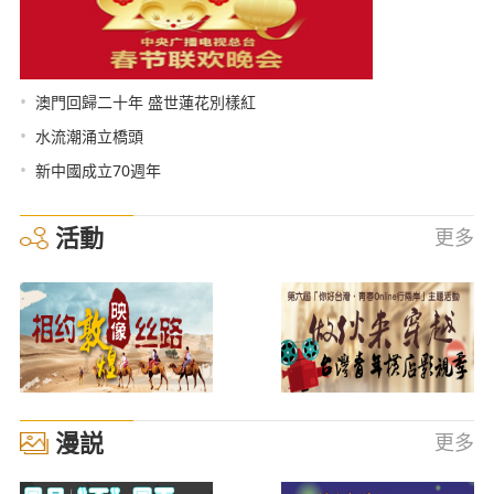
•
澳門回歸二十年 盛世蓮花別樣紅
•
水流潮涌立橋頭
•
新中國成立70週年
活動
更多
漫説
更多