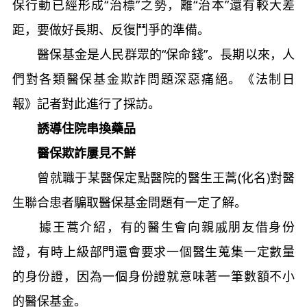
保行動已經形成“治標”之勢，離“治本”還有較大差
距，要做好長期、反復鬥爭的準備。
醫保基金是人民群眾的“保命錢”。長期以來，人
們對各類醫保基金欺詐問題深惡痛絕。《法制日
報》記者對此進行了採訪。
誘導住院串換藥品
醫保欺詐屢見不鮮
曾就職于某醫保定點醫院的醫生王蒿(化名)對醫
生聯合患者騙取醫保基金問題有一定了解。
據王蒿介紹，有的醫生會向親戚朋友借身份
證，有時上級部門還會要求一個醫生蒐集一定數量
的身份證，因為一個身份證就意味著一筆數額不小
的醫保基金。