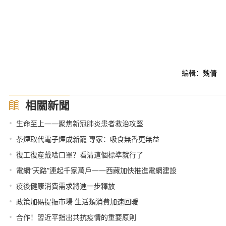
編輯：魏倩
相關新聞
•
生命至上——聚焦新冠肺炎患者救治攻堅
•
茶煙取代電子煙成新寵 專家：吸食無香更無益
•
復工復産戴啥口罩？看清這個標準就行了
•
電網“天路”連起千家萬戶——西藏加快推進電網建設
•
疫後健康消費需求將進一步釋放
•
政策加碼提振市場 生活類消費加速回暖
•
合作！習近平指出共抗疫情的重要原則