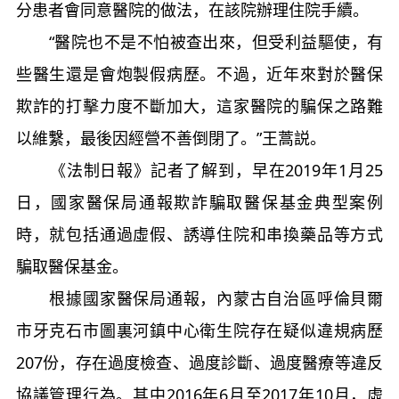
分患者會同意醫院的做法，在該院辦理住院手續。
“醫院也不是不怕被查出來，但受利益驅使，有
些醫生還是會炮製假病歷。不過，近年來對於醫保
欺詐的打擊力度不斷加大，這家醫院的騙保之路難
以維繫，最後因經營不善倒閉了。”王蒿説。
《法制日報》記者了解到，早在2019年1月25
日，國家醫保局通報欺詐騙取醫保基金典型案例
時，就包括通過虛假、誘導住院和串換藥品等方式
騙取醫保基金。
根據國家醫保局通報，內蒙古自治區呼倫貝爾
市牙克石市圖裏河鎮中心衛生院存在疑似違規病歷
207份，存在過度檢查、過度診斷、過度醫療等違反
協議管理行為。其中2016年6月至2017年10月，虛