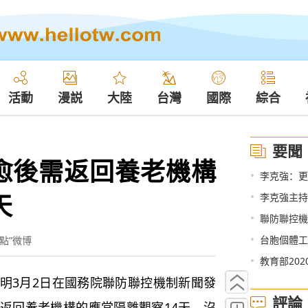
活動
漫説
大陸
台灣
國際
綜合
要聞
愈後需返回養老機構
•
李克強：更
天
•
李克強主持
•
聯防聯控機
•
台胞個體工
點”微博
•
教育部20
3月2日在國務院聯防聯控機制新聞發
評論
返回養老機構的應當隔離觀察14天，沒