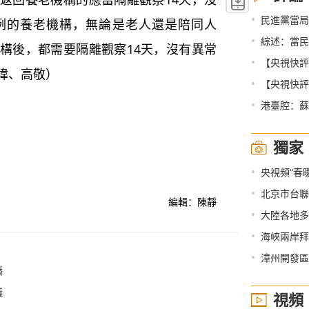
•
民進黨當局
例的養老機構，無論是老人還是陪同人
•
綜述：當民
構後，都需要隔離觀察14天，沒有異常
•
【央視快評】
瑋、高敬）
•
【央視快評
•
港臺腔：蘇
獨家
•
央視頻“春
•
北京市台聯
編輯：陳靜
•
大陸各地多
•
海峽兩岸拜
•
漳州開發區
播
議
視頻