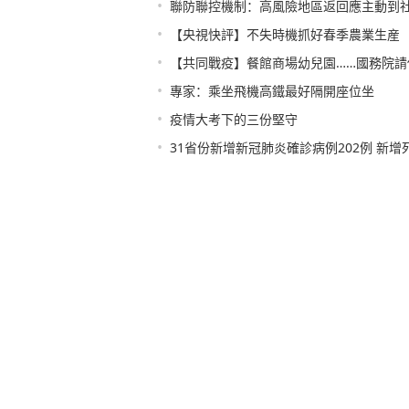
•
聯防聯控機制：高風險地區返回應主動到
•
【央視快評】不失時機抓好春季農業生産
•
【共同戰疫】餐館商場幼兒園……國務院請
•
專家：乘坐飛機高鐵最好隔開座位坐
•
疫情大考下的三份堅守
•
31省份新增新冠肺炎確診病例202例 新增