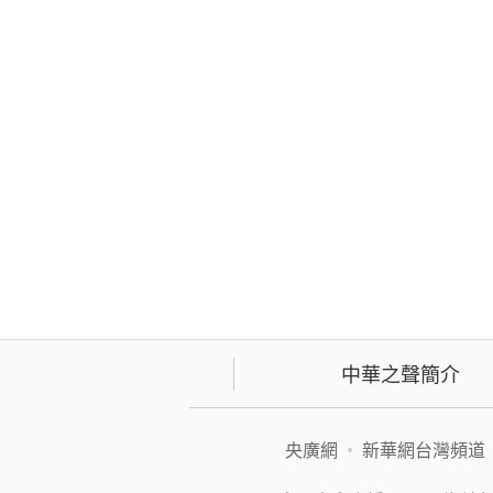
中華之聲簡介
央廣網
•
新華網台灣頻道