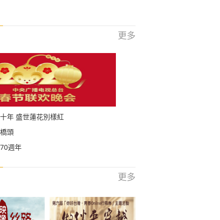
更多
十年 盛世蓮花別樣紅
橋頭
70週年
更多