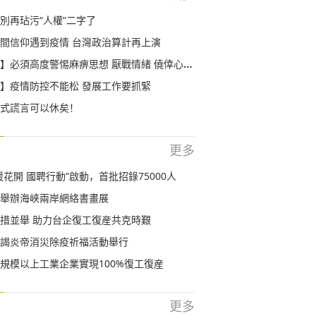
別再玷污“人權”二字了
間信仰遇到疫情 台灣政治算計再上演
必須高度警惕麻痹思想 厭戰情緒 僥倖心理 鬆勁心態
】疫情防控不能松 發展工作要抓緊
式謊言可以休矣！
更多
暖花開 國聘行動”啟動，首批招錄75000人
舉辦海峽兩岸網絡書畫展
措並舉 助力台企復工復産共克時艱
謁炎帝消災除疫祈福活動舉行
規模以上工業企業實現100%復工復産
更多