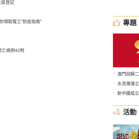
社區登記
專題
你領取復工“防疫指南”
死亡病例42例
•
澳門回歸二
•
水流潮涌立
•
新中國成立
活動