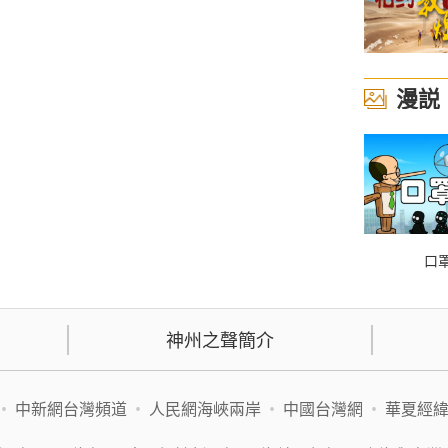
漫説
口
神州之聲簡介
•
中新網台灣頻道
•
人民網海峽兩岸
•
中國台灣網
•
華夏經