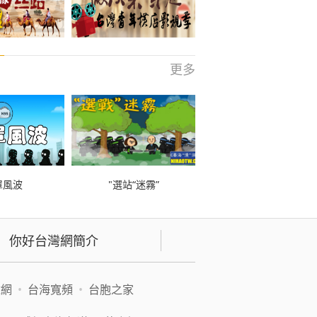
更多
罩風波
"選站“迷霧”
你好台灣網簡介
緯網
•
台海寬頻
•
台胞之家