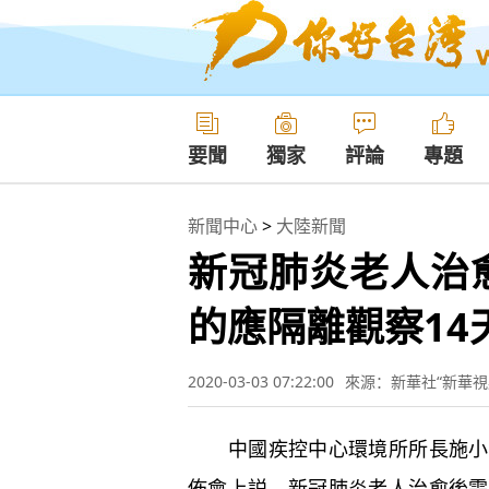
要聞
獨家
評論
專題
新聞中心
>
大陸新聞
新冠肺炎老人治
的應隔離觀察14
2020-03-03 07:22:00
來源：新華社“新華視
中國疾控中心環境所所長施小明
佈會上説，新冠肺炎老人治愈後需