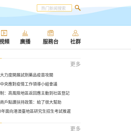
視頻
廣播
服務台
社群
更多
大力度開展試劑藥品疫苗攻關
中央應對疫情工作領導小組會議
制：高風險地區返回應主動到社區登記
商戶點讚扶持政策：給了很大幫助
20年面向港澳臺地區研究生招生考試推遲
更多