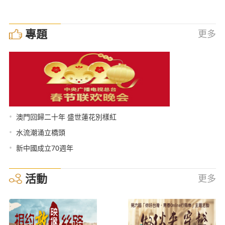
專題
更多
•
澳門回歸二十年 盛世蓮花別樣紅
•
水流潮涌立橋頭
•
新中國成立70週年
活動
更多