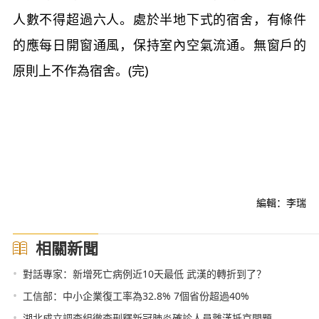
人數不得超過六人。處於半地下式的宿舍，有條件
的應每日開窗通風，保持室內空氣流通。無窗戶的
原則上不作為宿舍。(完)
編輯：李瑞
相關新聞
•
對話專家：新增死亡病例近10天最低 武漢的轉折到了？
•
工信部：中小企業復工率為32.8% 7個省份超過40%
•
湖北成立調查組徹查刑釋新冠肺炎確診人員離漢抵京問題