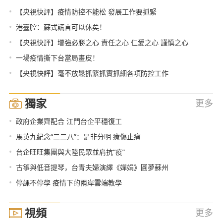
•
【央視快評】疫情防控不能松 發展工作要抓緊
•
港臺腔：蘇式謊言可以休矣！
•
【央視快評】增強必勝之心 責任之心 仁愛之心 謹慎之心
•
一場疫情撕下台當局畫皮！
•
【央視快評】毫不放鬆抓緊抓實抓細各項防控工作
獨家
更多
•
政府企業齊配合 江門台企平穩復工
•
馬英九紀念“二二八”：是非分明 療傷止痛
•
台企旺旺集團與大陸民眾並肩抗“疫”
•
古箏與低音提琴，台青夫婦演繹《嬋娟》圓夢蘇州
•
停課不停學 疫情下的兩岸雲端教學
視頻
更多