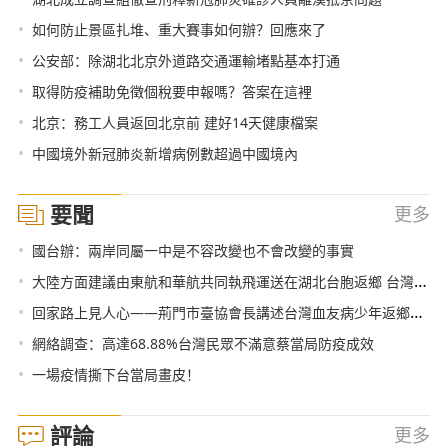
•
如何防止景區扎堆、重大賽事如何辦？回應來了
•
公安部：除湖北北京外道路交通運輸堵點基本打通
•
取得防疫補助免徵個稅要申報嗎？答案在這裡
•
北京：務工人員返回北京前 建好14天健康檔案
•
中國境外新冠肺炎新增病例數超過中國境內
要聞
更多
•
國台辦：兩岸同屬一中是不容改變也不會改變的事實
•
大陸方面建議由東航和華航共同執飛運送在湖北台胞返鄉 台灣方面：不同意
•
回家路上見人心——荊門市臺協會長講述台灣血友病少年返鄉經過
•
網絡調查：高達68.88%台灣民眾不滿意蔡當局防疫成效
•
一場疫情撕下台當局畫皮！
評論
更多