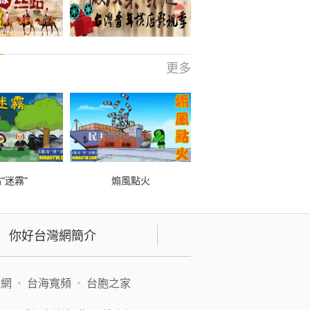
更多
“迷霧”
煽風點火
你好台灣網簡介
緯網
•
台海寬頻
•
台胞之家