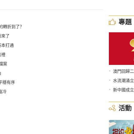
專題
漢的轉折到了？
應來了
基本打通
這裡
檔案
•
澳門回歸二
內
•
水流潮涌立
平穩有序
•
新中國成立
陰冷
活動