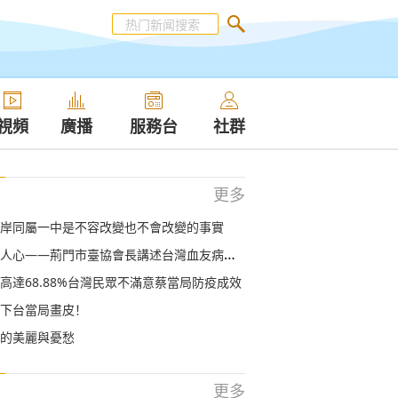
視頻
廣播
服務台
社群
更多
岸同屬一中是不容改變也不會改變的事實
心——荊門市臺協會長講述台灣血友病少年返鄉經過
高達68.88%台灣民眾不滿意蔡當局防疫成效
下台當局畫皮！
的美麗與憂愁
更多