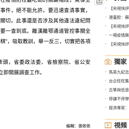
•
【央視快評
的事件，絕不能允許。要迅速查清事實，
•
港臺腔：蘇
會關切。此事還是否涉及其他違法違紀問
•
【央視快評
都要一查到底。離漢離鄂通道管控事關全
•
一場疫情撕
盤棋”，吸取教訓，舉一反三，切實把各項
•
【央視快評
獨家
頭，省委政法委、省檢察院、省公安
•
立即開展調查工作。
馬英九紀念
•
台企旺旺集
•
古箏與低音
•
停課不停學
•
經濟專家：
視頻
編輯：張依依