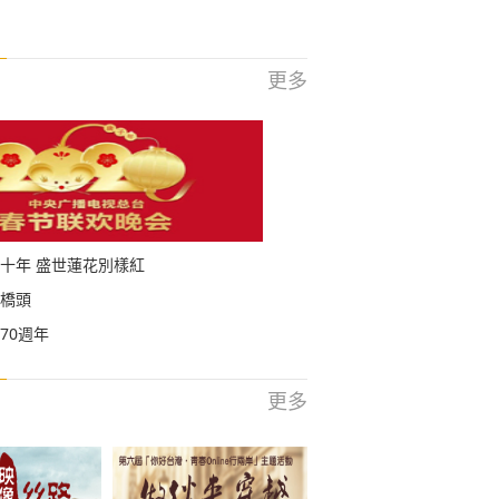
更多
十年 盛世蓮花別樣紅
橋頭
70週年
更多