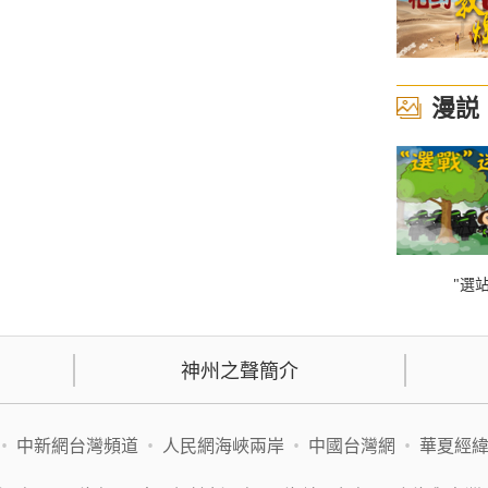
漫説
"選站
神州之聲簡介
•
中新網台灣頻道
•
人民網海峽兩岸
•
中國台灣網
•
華夏經