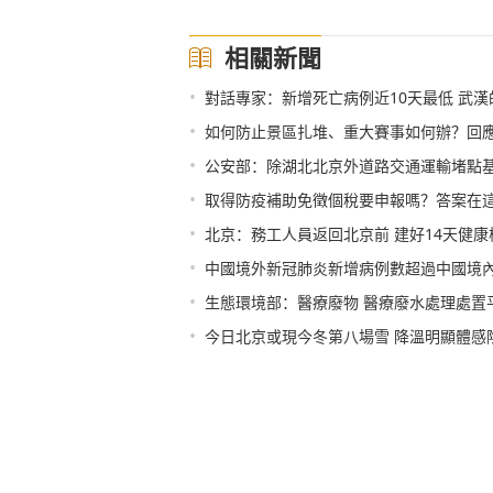
相關新聞
•
對話專家：新增死亡病例近10天最低 武
•
如何防止景區扎堆、重大賽事如何辦？回
•
公安部：除湖北北京外道路交通運輸堵點
•
取得防疫補助免徵個稅要申報嗎？答案在
•
北京：務工人員返回北京前 建好14天健康
•
中國境外新冠肺炎新增病例數超過中國境
•
生態環境部：醫療廢物 醫療廢水處理處置
•
今日北京或現今冬第八場雪 降溫明顯體感