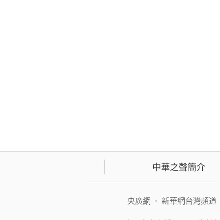
中華之聲簡介
央廣網
•
新華網台灣頻道