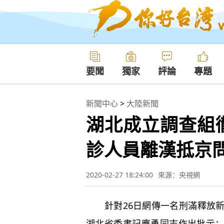
要聞
獨家
評論
專題
新聞中心
>
大陸新聞
湖北成立調查組
診人員離漢抵京
2020-02-27 18:24:00
來源：央視網
針對26日網傳一名刑滿釋放新
湖北省委書記應勇同志作出批示