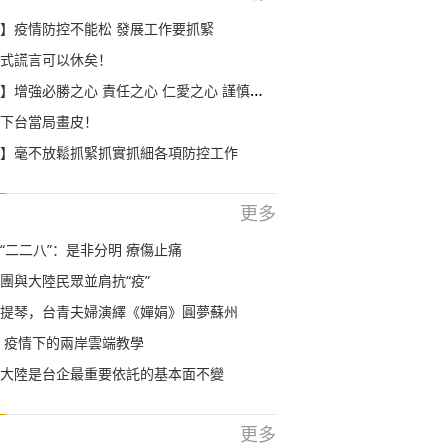
】疫情防控不能松 發展工作要抓緊
式謊言可以休矣！
】增強必勝之心 責任之心 仁愛之心 謹慎之心
下台當局畫皮！
】毫不放鬆抓緊抓實抓細各項防控工作
更多
“二二八”：是非分明 療傷止痛
團與大陸民眾並肩抗“疫”
提琴，台青夫婦演繹《嬋娟》圓夢蘇州
 疫情下的兩岸雲端教學
大陸是台企最重要依託的基本面不變
更多