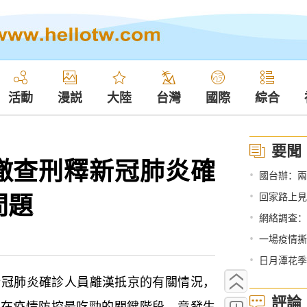
活動
漫説
大陸
台灣
國際
綜合
要聞
徹查刑釋新冠肺炎確
•
國台辦：兩
問題
•
回家路上見人
•
網絡調查：
•
一場疫情撕
•
日月潭花季
冠肺炎確診人員離漢抵京的有關情況，
評論
：在疫情防控最吃勁的關鍵階段，竟發生