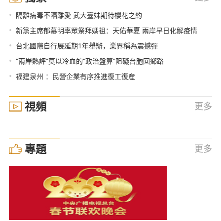
•
隔離病毒不隔離愛 武大臺妹期待櫻花之約
•
新黨主席郁慕明率眾祭拜媽祖：天佑華夏 兩岸早日化解疫情
•
台北國際自行展延期1年舉辦，業界稱為震撼彈
•
“兩岸熱評”莫以冷血的“政治盤算”阻礙台胞回鄉路
•
福建泉州 ：民營企業有序推進復工復産
視頻
更多
專題
更多