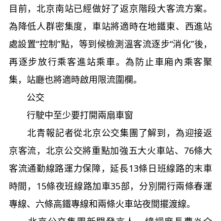
目前，北京南站已經做好了返京階段大客流方案。
為降低人群密集度，車站將適時在地鐵東、西進站
處設置“控制”點，等到候檢測溫客流逐步“消化”後，
再逐步放行乘客進站乘車。為防止車廂內乘客聚
集，站廳也將適時啟用限流圍欄。
公交
行駛中至少要打開兩扇車窗
北青報記者從北京公交集團了解到，為迎接返
京客流，北京公交將重點加強五大火車站、76條大
客流通勤線路運力保障，延長13條日班線路的末車
時間，15條夜班線路加車35部，分別開行兩條春運
專線、六條高鐵專線和兩條火車站夜間擺渡線。