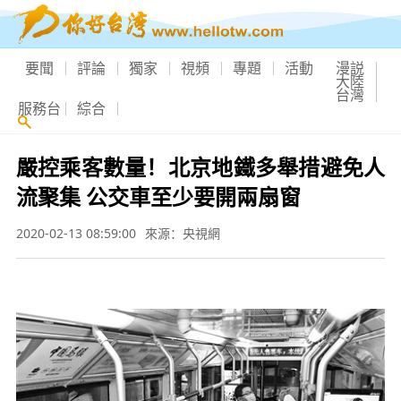
要聞
評論
獨家
視頻
專題
活動
漫説
大陸
台灣
服務台
綜合
嚴控乘客數量！北京地鐵多舉措避免人
流聚集 公交車至少要開兩扇窗
2020-02-13 08:59:00
來源：央視網