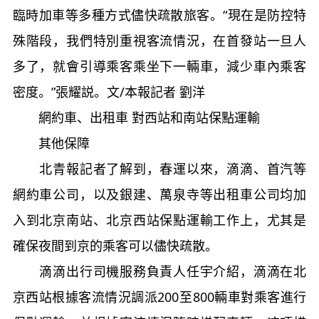
臨時加車等多種方式儘快疏散旅客。“現在是防控特
殊階段，我們特別重視客流情況，在首發站一旦人
多了，就會引導乘客乘坐下一輛車，減少車內乘客
密度。”張耀説。文/本報記者 劉洋
網約車、出租車 對西站和南站保點運輸
其他保障
北青報記者了解到，春運以來，滴滴、首汽等
網約車公司，以及銀建、萬泉寺等出租車公司均加
入到北京南站、北京西站保點運輸工作上，尤其是
確保夜間到京的乘客可以儘快疏散。
滴滴出行司機服務負責人任宇介紹，滴滴在北
京西站根據客流情況調派200至800輛車對乘客進行