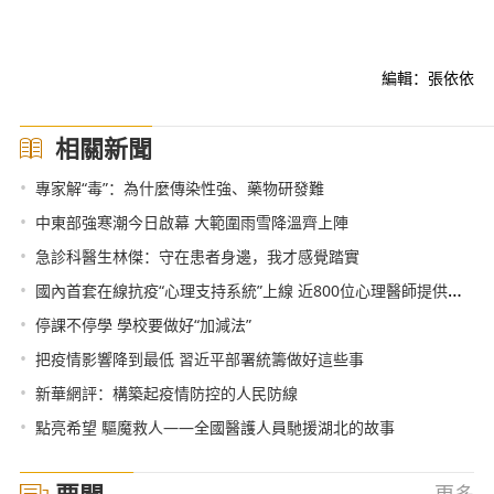
編輯：張依依
相關新聞
•
專家解“毒”：為什麼傳染性強、藥物研發難
•
中東部強寒潮今日啟幕 大範圍雨雪降溫齊上陣
•
急診科醫生林傑：守在患者身邊，我才感覺踏實
•
國內首套在線抗疫“心理支持系統”上線 近800位心理醫師提供免費諮詢
•
停課不停學 學校要做好“加減法”
•
把疫情影響降到最低 習近平部署統籌做好這些事
•
新華網評：構築起疫情防控的人民防線
•
點亮希望 驅魔救人——全國醫護人員馳援湖北的故事
要聞
更多