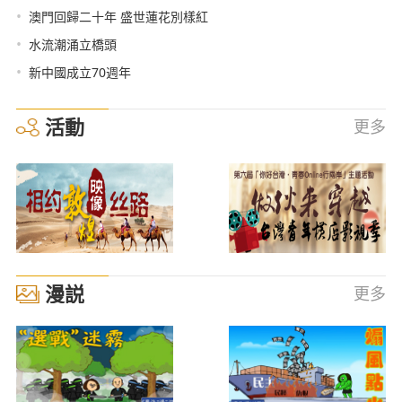
•
澳門回歸二十年 盛世蓮花別樣紅
•
水流潮涌立橋頭
•
新中國成立70週年
活動
更多
漫説
更多