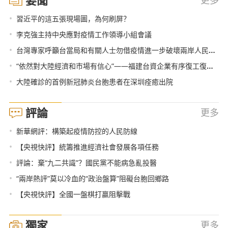
•
習近平的這五張現場圖，為何刷屏？
•
李克強主持中央應對疫情工作領導小組會議
•
台灣專家呼籲台當局和有關人士勿借疫情進一步破壞兩岸人民感情
•
“依然對大陸經濟和市場有信心”——福建台資企業有序復工復産見聞
•
大陸確診的首例新冠肺炎台胞患者在深圳痊癒出院
評論
更多
•
新華網評：構築起疫情防控的人民防線
•
【央視快評】統籌推進經濟社會發展各項任務
•
評論：棄“九二共識”？國民黨不能病急亂投醫
•
“兩岸熱評”莫以冷血的“政治盤算”阻礙台胞回鄉路
•
【央視快評】全國一盤棋打贏阻擊戰
獨家
更多