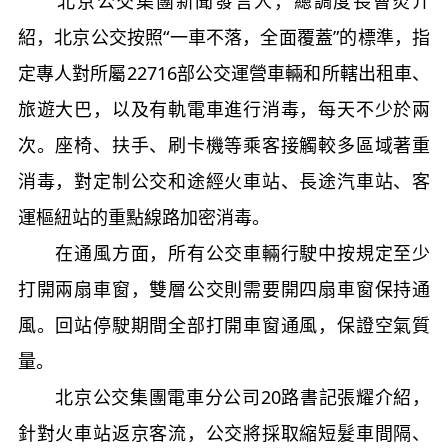
北京公交集團新聞發言人，總調度長曹炎介
紹，北京公交按照“一車不落，全面覆蓋”的標準，指
定專人對所屬22716部公交運營車輛和所轄出租車、
旅遊大巴，以及有軌電車進行消毒，每天不少於兩
次。座椅、扶手、刷卡機等乘客接觸較多區域著重
消毒，對定制公交和途經火車站、長途汽車站、客
運樞紐站的重點線路加密消毒。
在通風方面，所有公交車輛行駛中按規定至少
打開兩扇車窗，雙層公交則需要開四扇車窗保持通
風。回站停駛期間全部打開車窗通風，保證空氣質
量。
北京公交集團電車分公司20路書記張耀介紹，
針對火車站返京客流，公交將採取縮短髮車間隔、