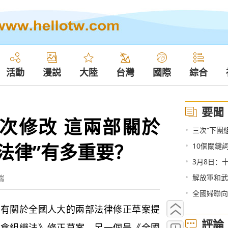
活動
漫説
大陸
台灣
國際
綜合
要聞
首次修改 這兩部關於
•
三次“下團
法律”有多重要？
•
10個關鍵
•
3月8日：
•
解放軍和武警部
端
•
全國婦聯向
關於全國人大的兩部法律修正草案提
評論
大會組織法》修正草案，另一個是《全國