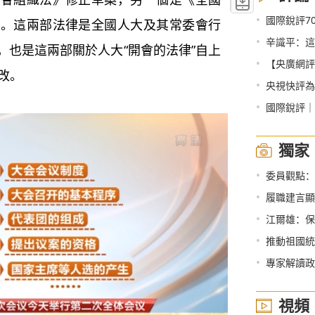
•
國際銳評7
案。這兩部法律是全國人大及其常委會行
•
辛識平：這
，也是這兩部關於人大“開會的法律”自上
•
【央廣網評
改。
•
央視快評為“十四
•
國際銳評｜
獨家
•
委員觀點：
•
履職建言顯
•
江爾雄：保
•
推動祖國統
•
專家解讀政
視頻