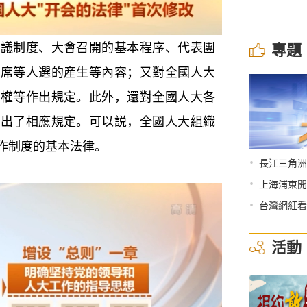
制度、大會召開的基本程序、代表團
專題
主席等人選的産生等內容；又對全國人大
職權等作出規定。此外，還對全國人大各
作出了相應規定。可以説，全國人大組織
作制度的基本法律。
•
長江三角洲
•
上海浦東開
•
台灣網紅看
活動