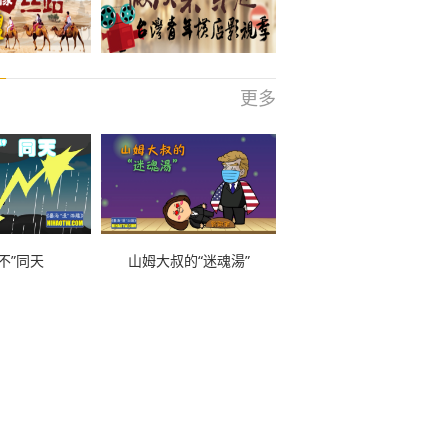
更多
不”同天
山姆大叔的“迷魂湯”