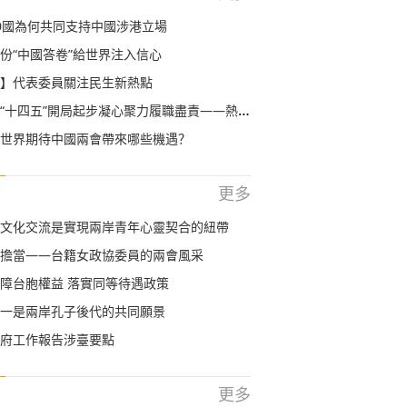
0國為何共同支持中國涉港立場
份“中國答卷”給世界注入信心
】代表委員關注民生新熱點
五”開局起步凝心聚力履職盡責——熱烈祝賀2021年全國兩會召開
世界期待中國兩會帶來哪些機遇？
更多
文化交流是實現兩岸青年心靈契合的紐帶
擔當——台籍女政協委員的兩會風采
障台胞權益 落實同等待遇政策
一是兩岸孔子後代的共同願景
府工作報告涉臺要點
更多