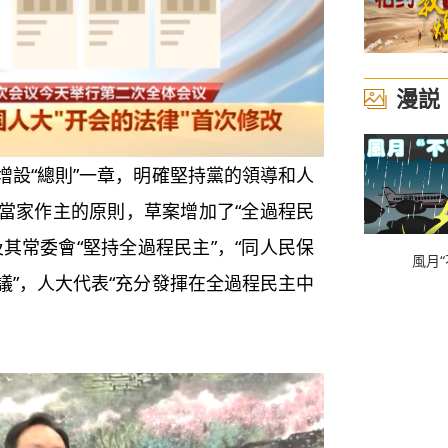
漫説
設“總則”一章，明確堅持黨的領導和人
當家作主的原則，草案增加了“全過程民
其常委會“堅持全過程民主”，“同人民保
風月“
議”，人大代表“充分發揮在全過程民主中