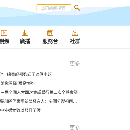
視頻
廣播
服務台
社群
更多
組”，總書記都強調了這個主題
詞帶你看懂“兩高”報告
十三屆全國人大四次會議舉行第二次全體會議
隊代表團新聞發言人：妄圖分裂祖國的壞分子，絕不會有好下場
中外婦女致以節日問候
更多