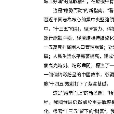
城非好漢”的進取精神，在危機中
這是“應勢而動”的新指南。“看
習近平同志為核心的黨中央堅強
中，“十三五”時期，經濟實力、
運行總體平穩，經濟結構持續優
十五萬農村貧困人口實現脫貧；對
碩；人民生活水平顯著提高，建成
個高光時刻、精彩瞬間，標注了
一個個精彩紛呈的中國故事，彰
施“十四五”規劃打下了紮實基礎。
這是“乘勢而上”的新藍圖。“所
程，我國發展仍然處於重要戰略
化。帶著“十三五”留下的“財富”