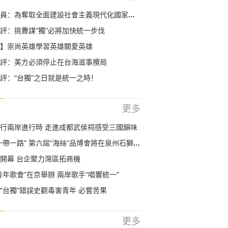
全面建設社會主義現代化國家新勝利而奮鬥——學習貫徹黨的十九屆五中全會精神
評：挑釁謀“獨”必將加快統一步伐
】崇尚英雄學習英雄關愛英雄
評：美方必須停止在台海滋事攪局
評：“台獨”之日就是統一之時！
更多
ine行兩岸進行時 走進成都武侯祠感受三國韻味
帶一路” 第六屆“海絲”品博會將在泉州石獅舉辦
開幕 台企聚力灣區拓商機
青年歌會”在京舉辦 兩岸歌手“唱響統一”
“台獨”錯誤史觀毒害青年 必嘗苦果
更多