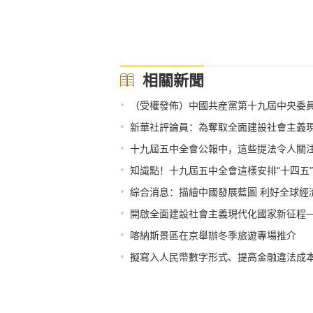
相關新聞
•
（受權發佈）中國共産黨第十九屆中央委
•
新華社評論員：為奪取全面建設社會主義現代化
•
十九屆五中全會公報中，這些提法令人關
•
知識點！十九屆五中全會這樣安排“十四五”
•
綜合消息：描繪中國發展藍圖 利好全球經濟復蘇——海外專
•
開啟全面建設社會主義現代化國家新征程
•
喀納斯景區在京舉辦冬季旅遊專場推介
•
擬寫入人民幣數字形式、提高金融違法成