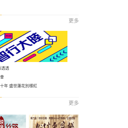
更多
看透透
會
十年 盛世蓮花別樣紅
更多