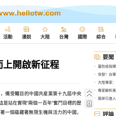
活動
漫説
大陸
台灣
國際
綜合
要聞
而上開啟新征程
•
臺防疫指揮中心
•
突發！台軍
•
大陸專家：
•
專家解析美
備受矚目的中國共産黨第十九屆中央
•
兩岸已進入“
這是站在實現“兩個一百年”奮鬥目標的歷
示著一個蘊藏著無限生機與活力的中國，
評論