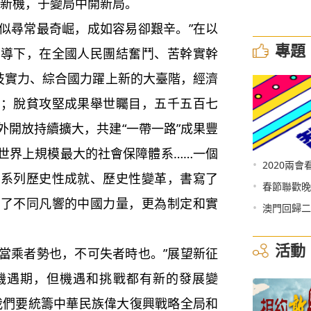
育新機，于變局中開新局。
似尋常最奇崛，成如容易卻艱辛。”在以
專題
領導下，在全國人民團結奮鬥、苦幹實幹
科技實力、綜合國力躍上新的大臺階，經濟
化；脫貧攻堅成果舉世矚目，五千五百七
外開放持續擴大，共建“一帶一路”成果豐
世界上規模最大的社會保障體系……一個
•
2020兩會
一系列歷史性成就、歷史性變革，書寫了
•
春節聯歡晚
顯了不同凡響的中國力量，更為制定和實
•
澳門回歸二
活動
當乘者勢也，不可失者時也。”展望新征
機遇期，但機遇和挑戰都有新的發展變
，我們要統籌中華民族偉大復興戰略全局和