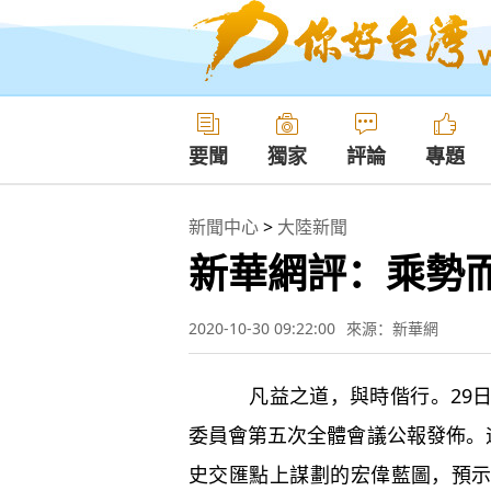
要聞
獨家
評論
專題
新聞中心
>
大陸新聞
新華網評：乘勢
2020-10-30 09:22:00
來源：新華網
凡益之道，與時偕行。29日，
委員會第五次全體會議公報發佈。
史交匯點上謀劃的宏偉藍圖，預