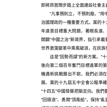
即將昂首闊步踏上全面建設社會主
“凡事預則立，不預則廢。”用
治國理政的一種重要方式。黨的十
年遠景目標重大問題，著眼長遠
開闢“中國之治”新境界，指引承載
世界激蕩變革中乘風破浪，在民族
這是“因勢而謀”的新方案。“十
後向第二個百年奮鬥目標進軍的
機遇新挑戰層出不窮，我們必須
展。黨的十九屆五中全會公報準
“十四五”中國發展把脈定向。我
“回頭浪”、勇開“頂風船”，保持“