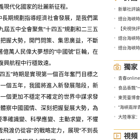
義現代化國家的壯麗新征程。
•
新華社評論員：為奪取
中長期規劃指導經濟社會發展，是我們黨
•
總台海峽時
•
九屆五中全會聚焦“十四五”規劃和二三五
【央視快評
•
總台海峽時
、把握大勢，開門問策、集思廣益，不斷
•
總台海峽時
著億萬人民偉大夢想的“中國號”巨輪，在
復興航程中行穩致遠。
獨家
四五”時期是實現第一個百年奮鬥目標之
•
青春onl
第一個五年，我國將進入新發展階段，新
•
食品香飄“一
在一個更加不穩定不確定的世界中謀求發
•
東莞臺博會
•
確體察中國國情、深刻把握髮展大勢，為
“海峽兩岸
•
大陸專家：
們要準確識變、科學應變、主動求變，不懼
亂雲飛渡仍從容”的戰略定力，展現“不到長
視頻