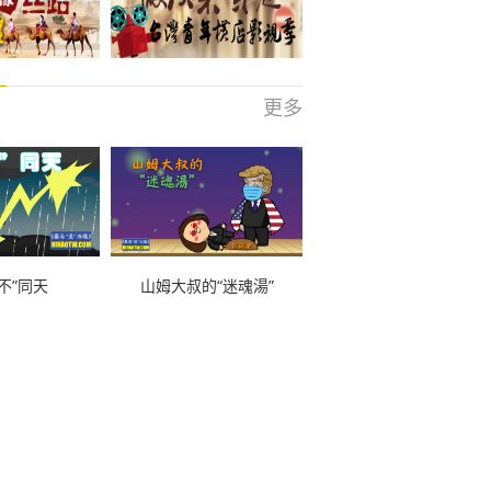
更多
不”同天
山姆大叔的“迷魂湯”