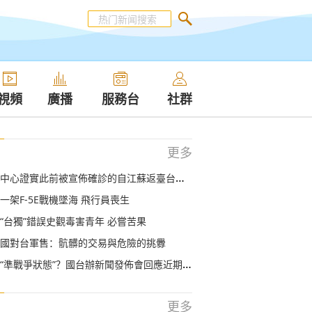
視頻
廣播
服務台
社群
更多
證實此前被宣佈確診的自江蘇返臺台商並未染疫 國台辦回應
一架F-5E戰機墜海 飛行員喪生
“台獨”錯誤史觀毒害青年 必嘗苦果
國對台軍售：骯髒的交易與危險的挑釁
準戰爭狀態”？國台辦新聞發佈會回應近期兩岸熱點
更多