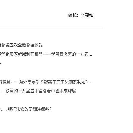
編輯：李覲如
員會第五次全體會議公報
國家新勝利而奮鬥——學習貫徹黨的十九屆五中全會精神
注
家學者熱議中共中央關於制定“十四五”規劃和二三五年遠景目標的建議
——從黨的十九屆五中全會看中國未來發展
本……銀行法修改要關注哪些？