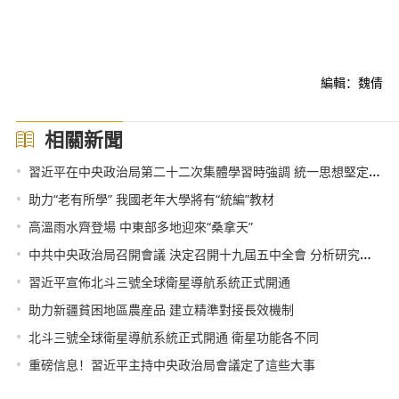
編輯：魏倩
相關新聞
•
習近平在中央政治局第二十二次集體學習時強調 統一思想堅定信心鼓足幹勁抓緊工作 奮力推進國防和軍隊現代化建設
•
助力“老有所學” 我國老年大學將有“統編”教材
•
高溫雨水齊登場 中東部多地迎來“桑拿天”
•
中共中央政治局召開會議 決定召開十九屆五中全會 分析研究當前經濟形勢和經濟工作 中共中央總書記習近平主持會議
•
習近平宣佈北斗三號全球衛星導航系統正式開通
•
助力新疆貧困地區農産品 建立精準對接長效機制
•
北斗三號全球衛星導航系統正式開通 衛星功能各不同
•
重磅信息！習近平主持中央政治局會議定了這些大事