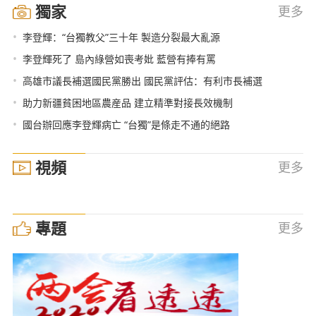
獨家
更多
•
李登輝：“台獨教父”三十年 製造分裂最大亂源
•
李登輝死了 島內綠營如喪考妣 藍營有捧有罵
•
高雄市議長補選國民黨勝出 國民黨評估：有利市長補選
•
助力新疆貧困地區農産品 建立精準對接長效機制
•
國台辦回應李登輝病亡 “台獨”是條走不通的絕路
視頻
更多
專題
更多