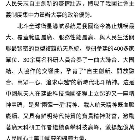
人民矢志自主創新的豪情壯志，體現了我國社會主
義制度集中力量辦大事的政治優勢。
北斗全球衛星導航系統是我國迄今為止規模最
大、覆蓋範圍最廣、服務性能最高、與人民生活關
聯最緊密的巨型複雜航天系統。參研參建的400多家
單位、30余萬名科研人員合奏了一曲大聯合、大團
結、大協作的交響曲，孕育了“自主創新、開放融
合、萬眾一心、追求卓越”的新時代北斗精神。這是
中國航天人在建設科技強國征程上立起的又一座精
神豐碑，是與“兩彈一星”精神、載人航天精神既血脈
賡續、又具有鮮明時代特質的寶貴精神財富，激勵
著廣大科研工作者繼續勇攀科技高峰，激揚起億萬
人民同心共築中國夢的磅薄力量。