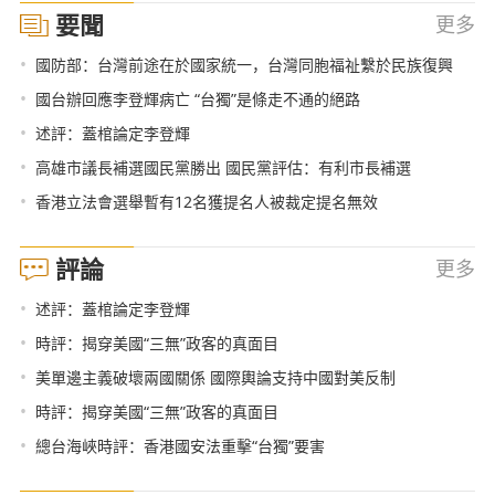
要聞
更多
•
國防部：台灣前途在於國家統一，台灣同胞福祉繫於民族復興
•
國台辦回應李登輝病亡 “台獨”是條走不通的絕路
•
述評：蓋棺論定李登輝
•
高雄市議長補選國民黨勝出 國民黨評估：有利市長補選
•
香港立法會選舉暫有12名獲提名人被裁定提名無效
評論
更多
•
述評：蓋棺論定李登輝
•
時評：揭穿美國“三無”政客的真面目
•
美單邊主義破壞兩國關係 國際輿論支持中國對美反制
•
時評：揭穿美國“三無”政客的真面目
•
總台海峽時評：香港國安法重擊“台獨”要害