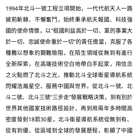
1994年北斗一號工程立項開始，一代代航天人一路
披荊斬棘、不懈奮鬥，始終秉承航天報國、科技強
國的使命情懷，以“祖國利益高於一切、黨的事業大
於一切、忠誠使命重於一切”的責任擔當，克服了各
種難以想象的艱難險阻，在陌生領域從無到有進行
全新探索，在高端技術空白地帶白手起家，用信念
之火點燃了北斗之光，推動北斗全球衛星導航系統
閃耀浩瀚星空、服務中國與世界。從北斗一號、北
斗二號、北斗三號“三步走”發展戰略決策，到有別於
世界其他國家技術路徑設計，再到用兩年多時間高
密度發射18箭30星，北斗衛星導航系統從無到有、
從有到優、從區域到全球的發展歷程，彰顯了中國