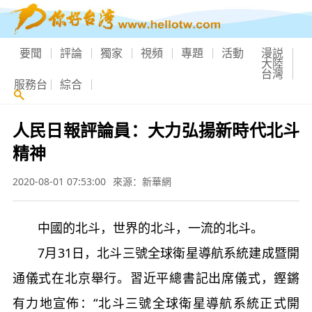
要聞
評論
獨家
視頻
專題
活動
漫説
大陸
台灣
服務台
綜合
人民日報評論員：大力弘揚新時代北斗
精神
2020-08-01 07:53:00
來源：新華網
中國的北斗，世界的北斗，一流的北斗。
7月31日，北斗三號全球衛星導航系統建成暨開
通儀式在北京舉行。習近平總書記出席儀式，鏗鏘
有力地宣佈：“北斗三號全球衛星導航系統正式開