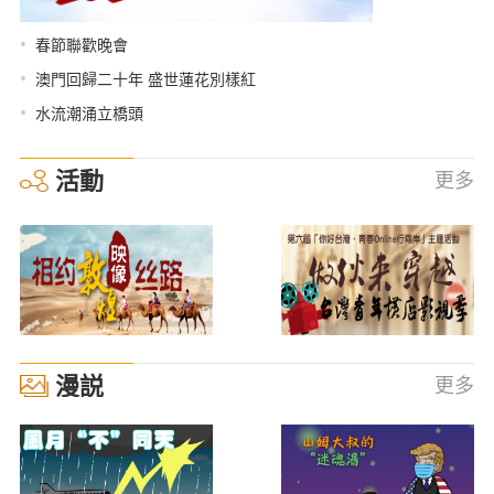
•
春節聯歡晚會
•
澳門回歸二十年 盛世蓮花別樣紅
•
水流潮涌立橋頭
活動
更多
漫説
更多