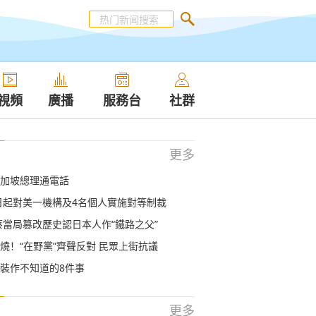
視頻
廣播
服務台
社群
更多
加坡總理通電話
日起對美一機構及4名個人實施對等制裁
蔡當局篡改歷史認日本人作“鐵路之父”
燒！“在野黨”齊聲反對 民眾上街抗議
裝作不知道的8件事
更多