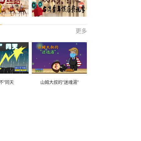
更多
不”同天
山姆大叔的“迷魂湯”