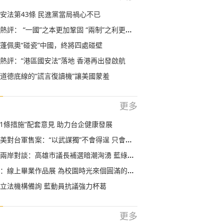
安法第43條 民進黨當局禍心不已
評： “一國”之本更加鞏固 “兩制”之利更加彰顯
蓬佩奧“碰瓷”中國，終將四處碰壁
熱評：“港區國安法”落地 香港再出發啟航
道德底線的“謊言復讀機”讓美國蒙羞
更多
11條措施”配套意見 助力台企健康發展
對台軍售案：“以武謀獨”不會得逞 只會帶來災難
岸對談：高雄市議長補選暗潮洶湧 藍綠白三方勾心鬥角
線上畢業作品展 為校園時光來個圓滿的ending
立法機構備詢 藍動員抗議強力杯葛
更多