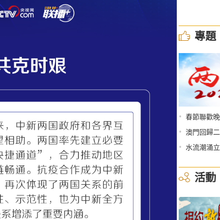
專題
•
春節聯歡晚
•
澳門回歸二
•
水流潮涌立
活動