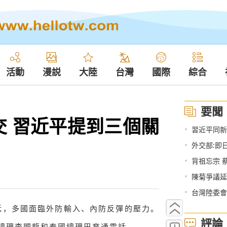
活動
漫説
大陸
台灣
國際
綜合
要聞
交 習近平提到三個關
•
習近平同新
•
外交部:即
•
背祖忘宗 
•
陳菊爭議延
•
台灣陸委會
，多國面臨外防輸入、內防反彈的壓力。
評論
坡總理李顯龍和泰國總理巴育通電話。