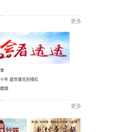
更多
會
十年 盛世蓮花別樣紅
橋頭
更多