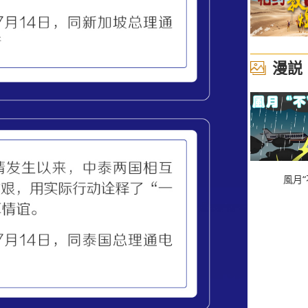
漫説
風月“