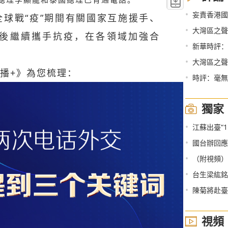
•
妄責香港國
球戰“疫”期間有關國家互施援手、
•
大灣區之聲熱
後繼續攜手抗疫，在各領域加強合
•
新華時評：
•
大灣區之聲
播+》為您梳理：
•
時評：毫無
獨家
•
江蘇出臺“
•
國台辦回應美
•
（附視頻）兩
•
台生梁紘銘：
•
陳菊將赴臺
視頻