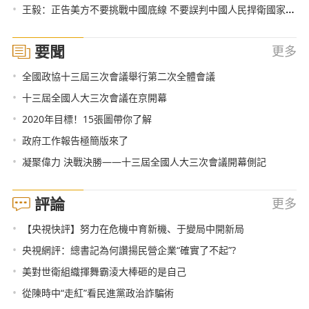
•
王毅：正告美方不要挑戰中國底線 不要誤判中國人民捍衛國家統一的堅定決心
要聞
更多
•
全國政協十三屆三次會議舉行第二次全體會議
•
十三屆全國人大三次會議在京開幕
•
2020年目標！15張圖帶你了解
•
政府工作報告極簡版來了
•
凝聚偉力 決戰決勝——十三屆全國人大三次會議開幕側記
評論
更多
•
【央視快評】努力在危機中育新機、于變局中開新局
•
央視網評：總書記為何讚揚民營企業“確實了不起”?
•
美對世衛組織揮舞霸淩大棒砸的是自己
•
從陳時中“走紅”看民進黨政治詐騙術