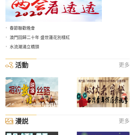
•
春節聯歡晚會
•
澳門回歸二十年 盛世蓮花別樣紅
•
水流潮涌立橋頭
活動
更多
漫説
更多