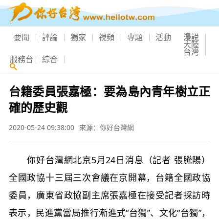
要聞
評論
獨家
視頻
專題
活動
漫説
大陸
台灣
服務台
綜合
台籍委員張嘉極：要為島內青年樹立正
確的歷史觀
2020-05-24 09:38:00
來源：你好台灣網
你好台灣網北京5月24日消息（記者 張騰陽）
全國政協十三屆三次會議在京開幕，台籍全國政協
委員，廣東省政協副主席張嘉極在接受記者採訪時
表示，民進黨當局推行漸進式“台獨”、文化“台獨”，