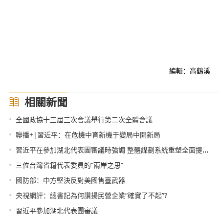
編輯：高鶴溪
相關新聞
•
全國政協十三屆三次會議舉行第二次全體會議
•
聯播+|習近平：在危機中育新機于變局中開新局
•
習近平在參加湖北代表團審議時強調 整體謀劃系統重塑全面提升 織牢織密公共衛生防護網
•
三位台灣省籍代表委員的“兩岸之思”
•
國防部：中方堅決反對美國售臺武器
•
央視網評：總書記為何讚揚民營企業“確實了不起”?
•
習近平參加湖北代表團審議