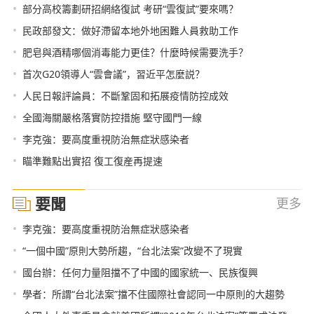
•
部分高校籌劃研招網絡復試 考研“雲復試”要來嗎？
•
民政部發文：做好滯留本地外地困難人員救助工作
•
肥皂與酒精哪個消毒能力更佳？什麼時候需要洗手？
•
首次G20領導人“雲會議”，習近平怎麼説？
•
人民日報評論員：不斷鞏固和拓展疫情防控成效
•
全國海關嚴格落實防控措施 堅守國門一線
•
李克強：要高度重視防治無症狀感染者
•
瞄準難點出實招 復工復産再提速
要聞
更多
•
李克強：要高度重視防治無症狀感染者
•
“一個中國”原則大勢所趨，“台北法案”改變不了現實
•
國台辦：任何力量阻擋不了中國的國家統一、民族復興
•
學者：所謂“台北法案”擋不住國際社會認同一中原則的大趨勢