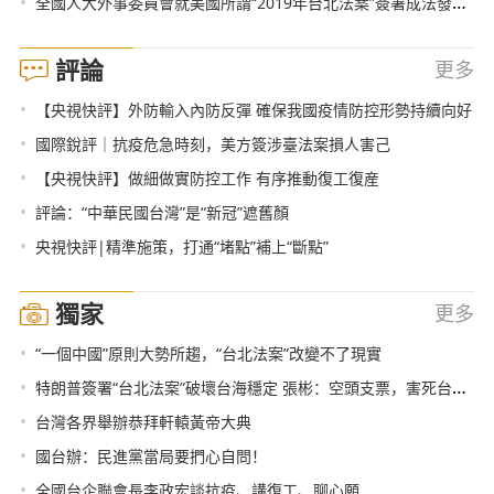
•
全國人大外事委員會就美國所謂“2019年台北法案”簽署成法發表聲明
評論
更多
•
【央視快評】外防輸入內防反彈 確保我國疫情防控形勢持續向好
•
國際銳評｜抗疫危急時刻，美方簽涉臺法案損人害己
•
【央視快評】做細做實防控工作 有序推動復工復産
•
評論：“中華民國台灣”是“新冠”遮舊顏
•
央視快評|精準施策，打通“堵點”補上“斷點”
獨家
更多
•
“一個中國”原則大勢所趨，“台北法案”改變不了現實
•
特朗普簽署“台北法案”破壞台海穩定 張彬：空頭支票，害死台灣！
•
台灣各界舉辦恭拜軒轅黃帝大典
•
國台辦：民進黨當局要捫心自問！
•
全國台企聯會長李政宏談抗疫、講復工、聊心願