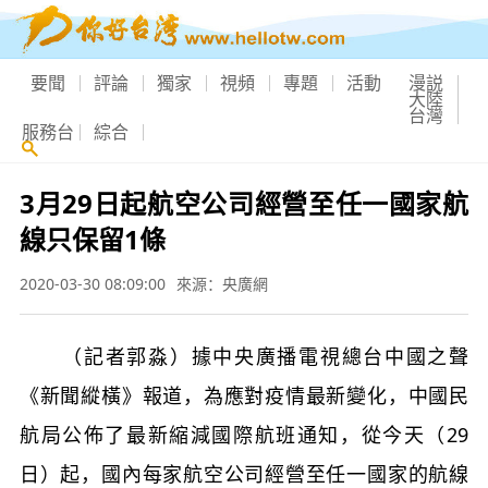
要聞
評論
獨家
視頻
專題
活動
漫説
大陸
台灣
服務台
綜合
3月29日起航空公司經營至任一國家航
線只保留1條
2020-03-30 08:09:00
來源：央廣網
（記者郭淼）據中央廣播電視總台中國之聲
《新聞縱橫》報道，為應對疫情最新變化，中國民
航局公佈了最新縮減國際航班通知，從今天（29
日）起，國內每家航空公司經營至任一國家的航線