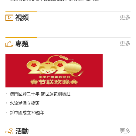
視頻
更多
專題
更多
•
澳門回歸二十年 盛世蓮花別樣紅
•
水流潮涌立橋頭
•
新中國成立70週年
活動
更多