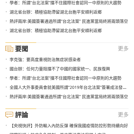
•
學者：所謂“台北法案”擋不住國際社會認同一中原則的大趨勢
•
湖北省台辦：積極協助滯留湖北台胞平安順利返鄉
•
熱評兩岸:美國簽署通過所謂“台北法案” 民進黨當局終將兩頭落空
•
湖北省台辦：積極協助滯留湖北台胞平安順利返鄉
要聞
更多
•
李克強：要高度重視防治無症狀感染者
•
國台辦：任何力量阻擋不了中國的國家統一、民族復興
•
學者：所謂“台北法案”擋不住國際社會認同一中原則的大趨勢
•
全國人大外事委員會就美國所謂“2019年台北法案”簽署成法發表聲明
•
熱評兩岸:美國簽署通過所謂“台北法案” 民進黨當局終將兩頭落空
評論
更多
•
【央視快評】外防輸入內防反彈 確保我國疫情防控形勢持續向好