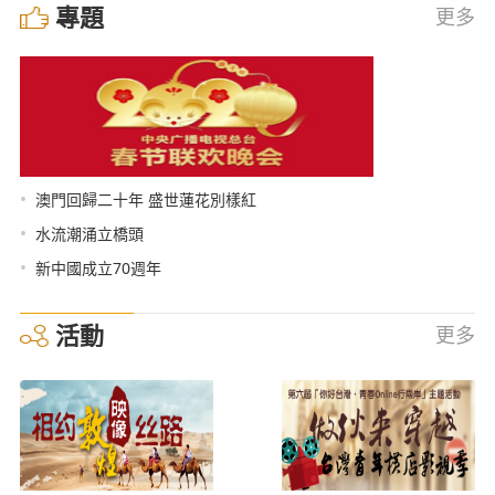
專題
更多
•
澳門回歸二十年 盛世蓮花別樣紅
•
水流潮涌立橋頭
•
新中國成立70週年
活動
更多