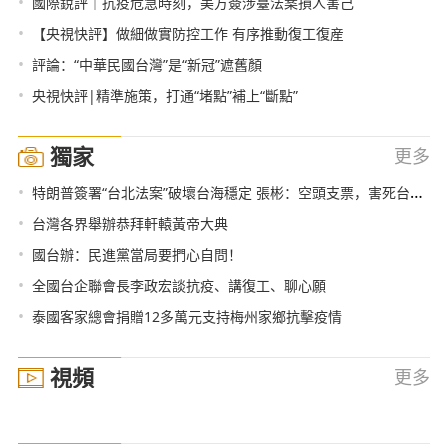
•
國際銳評｜抗疫危急時刻，美方簽涉臺法案損人害己
•
【央視快評】做細做實防控工作 有序推動復工復産
•
評論：“中華民國台灣”是“新冠”遮舊顏
•
央視快評|精準施策，打通“堵點”補上“斷點”
獨家
更多
•
特朗普簽署“台北法案”破壞台海穩定 張彬：空頭支票，害死台灣！
•
台灣各界舉辦恭拜軒轅黃帝大典
•
國台辦：民進黨當局要捫心自問！
•
全國台企聯會長李政宏談抗疫、講復工、聊心願
•
泰國客家總會捐贈12多萬元支持梅州家鄉抗擊疫情
視頻
更多