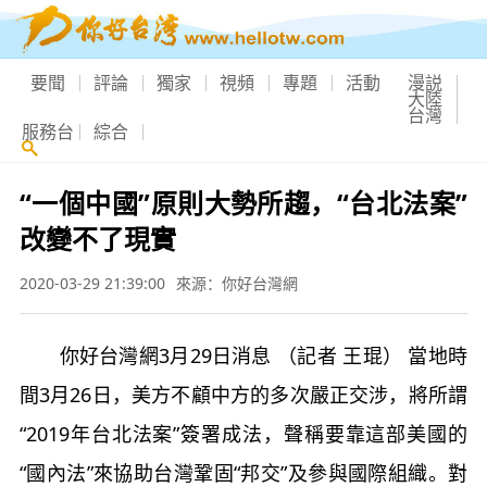
要聞
評論
獨家
視頻
專題
活動
漫説
大陸
台灣
服務台
綜合
“一個中國”原則大勢所趨，“台北法案”
改變不了現實
2020-03-29 21:39:00
來源：你好台灣網
你好台灣網3月29日消息 （記者 王琨） 當地時
間3月26日，美方不顧中方的多次嚴正交涉，將所謂
“2019年台北法案”簽署成法，聲稱要靠這部美國的
“國內法”來協助台灣鞏固“邦交”及參與國際組織。對