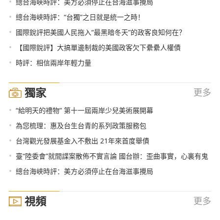
•
總台海峽時評：美方必須停止在台海滋事攪局
•
總台海峽時評：“台獨”之日就是統一之時！
•
國際銳評把美國人民拖入“最黑暗冬天”的政客良知何在？
•
【國際銳評】大搞單邊制裁的美國政客欠下纍纍人權債
•
時評：相信兩岸年輕力量
獨家
更多
•
“給明天的禮物” 第十一屆兩岸少兒美術展開幕
•
為您梳理：惠及台生台青的系列政策服務包
•
台灣觀光發展基金入不敷出 21年來首度舉債
•
臺“陸委會”就間諜案散佈不實言論 國台辦：歪曲事實，心裏有鬼
•
總台海峽時評：美方必須停止在台海滋事攪局
視頻
更多