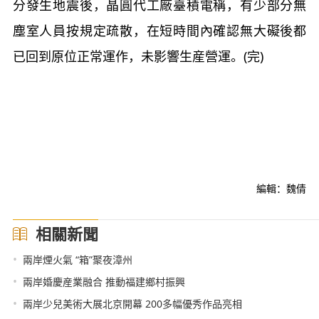
分發生地震後，晶圓代工廠臺積電稱，有少部分無
塵室人員按規定疏散，在短時間內確認無大礙後都
已回到原位正常運作，未影響生産營運。(完)
編輯：魏倩
相關新聞
•
兩岸煙火氣 “箱”聚夜漳州
•
兩岸婚慶産業融合 推動福建鄉村振興
•
兩岸少兒美術大展北京開幕 200多幅優秀作品亮相