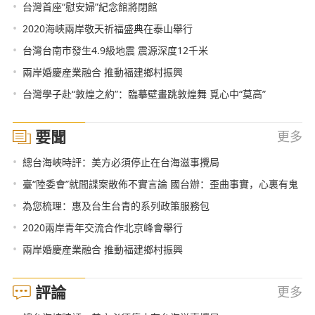
•
台灣首座“慰安婦”紀念館將閉館
•
2020海峽兩岸敬天祈福盛典在泰山舉行
•
台灣台南市發生4.9級地震 震源深度12千米
•
兩岸婚慶産業融合 推動福建鄉村振興
•
台灣學子赴“敦煌之約”：臨摹壁畫跳敦煌舞 覓心中“莫高”
要聞
更多
•
總台海峽時評：美方必須停止在台海滋事攪局
•
臺“陸委會”就間諜案散佈不實言論 國台辦：歪曲事實，心裏有鬼
•
為您梳理：惠及台生台青的系列政策服務包
•
2020兩岸青年交流合作北京峰會舉行
•
兩岸婚慶産業融合 推動福建鄉村振興
評論
更多