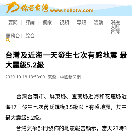
要聞
評論
獨家
視頻
專題
活動
漫説
大陸
台灣
服務台
綜合
台灣及近海一天發生七次有感地震 最
大震級5.2級
2020-10-18 13:53:00
來源：中國新聞網
台灣台南市、屏東縣、宜蘭縣近海和花蓮縣近
海17日發生七次芮氏規模3.5級以上有感地震，其中
最大震級5.2級。
台灣氣象部門發佈的地震報告顯示，當天23時3