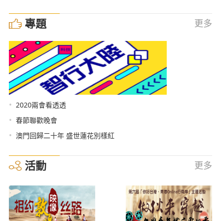
專題
更多
•
2020兩會看透透
•
春節聯歡晚會
•
澳門回歸二十年 盛世蓮花別樣紅
活動
更多