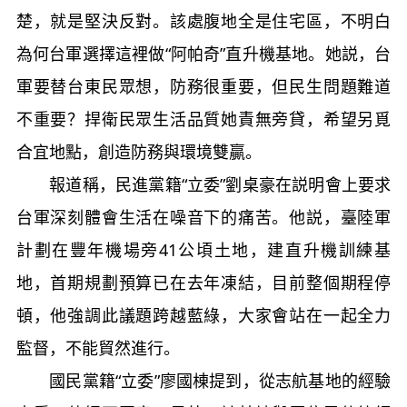
楚，就是堅決反對。該處腹地全是住宅區，不明白
為何台軍選擇這裡做“阿帕奇”直升機基地。她説，台
軍要替台東民眾想，防務很重要，但民生問題難道
不重要？捍衛民眾生活品質她責無旁貸，希望另覓
合宜地點，創造防務與環境雙贏。
報道稱，民進黨籍“立委”劉桌豪在説明會上要求
台軍深刻體會生活在噪音下的痛苦。他説，臺陸軍
計劃在豐年機場旁41公頃土地，建直升機訓練基
地，首期規劃預算已在去年凍結，目前整個期程停
頓，他強調此議題跨越藍綠，大家會站在一起全力
監督，不能貿然進行。
國民黨籍“立委”廖國棟提到，從志航基地的經驗