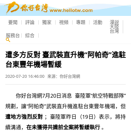
要聞
評論
獨家
視頻
專題
活動
漫説
大陸
台灣
服務台
綜合
遭多方反對 臺武裝直升機“阿帕奇”進駐
台東豐年機場暫緩
2020-07-20 16:46:00
來源：你好台灣網
你好台灣網7月20日消息 臺陸軍“航空特戰部隊”
規劃，讓“阿帕奇”武裝直升機進駐台東豐年機場，但
遭地方強烈反對
；臺陸軍昨日（19日）表示，將持
續溝通，
在未獲得共識前全案將暫緩執行
。