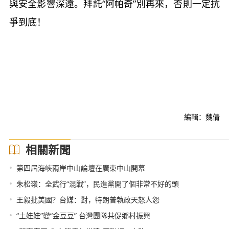
與安全影響深遠。拜託“阿帕奇”別再來，否則一定抗
爭到底！
編輯：魏倩
相關新聞
•
第四屆海峽兩岸中山論壇在廣東中山開幕
•
朱松嶺：全武行“混戰”，民進黨開了個非常不好的頭
•
王毅批美國？台媒：對，特朗普執政天怒人怨
•
“土娃娃”變“金豆豆” 台灣團隊共促鄉村振興