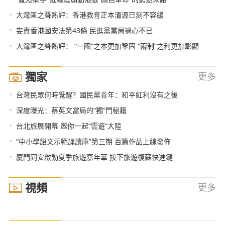
•
大灣區之聲熱評：香港教育正本清源已刻不容緩
•
妄責香港國安法第43條 民進黨當局禍心不已
•
大灣區之聲熱評： “一國”之本更加鞏固 “兩制”之利更加彰顯
獨家
更多
•
台灣民眾何時覺醒？國民黨青年：和平紅利沒有之後
•
深度曝光：蔡英文當局的“獨”門秘籍
•
台北旅展開幕 邀你一起“雲遊”大陸
•
“中小學語文示範誦讀庫”第三期 百篇作品上線發佈
•
廈門同安啟動夏季旅遊嘉年華 按下旅遊復蘇快進鍵
視頻
更多