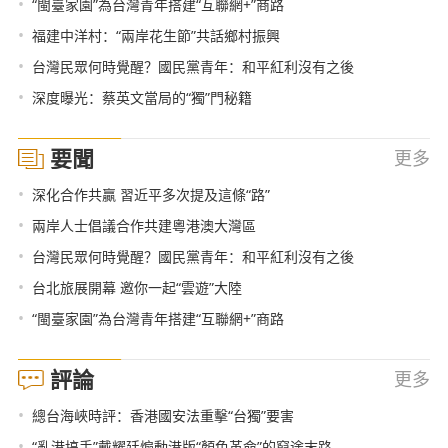
•
“閩臺家園”為台灣青年搭建“互聯網+”商路
•
福建中洋村：“兩岸花生節”共話鄉村振興
•
台灣民眾何時覺醒？國民黨青年：和平紅利沒有之後
•
深度曝光：蔡英文當局的“獨”門秘籍
要聞
更多
•
深化合作共贏 習近平多次提及這條“路”
•
兩岸人士倡議合作共建粵港澳大灣區
•
台灣民眾何時覺醒？國民黨青年：和平紅利沒有之後
•
台北旅展開幕 邀你一起“雲遊”大陸
•
“閩臺家園”為台灣青年搭建“互聯網+”商路
評論
更多
•
總台海峽時評：香港國安法重擊“台獨”要害
•
“亂港搞手”戴耀廷煽動港版“顏色革命”的窮途末路