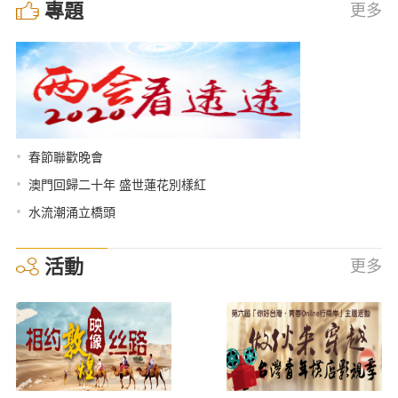
專題
更多
•
春節聯歡晚會
•
澳門回歸二十年 盛世蓮花別樣紅
•
水流潮涌立橋頭
活動
更多