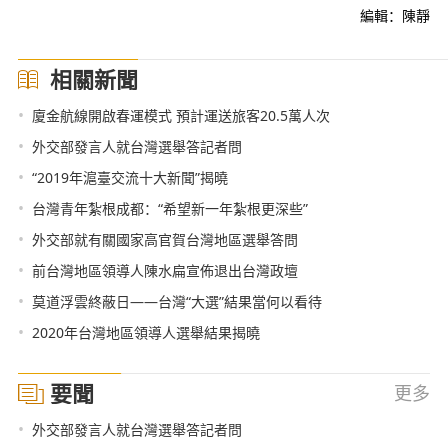
編輯：陳靜
相關新聞
•
廈金航線開啟春運模式 預計運送旅客20.5萬人次
•
外交部發言人就台灣選舉答記者問
•
“2019年滬臺交流十大新聞”揭曉
•
台灣青年紮根成都：“希望新一年紮根更深些”
•
外交部就有關國家高官賀台灣地區選舉答問
•
前台灣地區領導人陳水扁宣佈退出台灣政壇
•
莫道浮雲終蔽日——台灣“大選”結果當何以看待
•
2020年台灣地區領導人選舉結果揭曉
要聞
更多
•
外交部發言人就台灣選舉答記者問