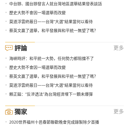
•
中台辦、國台辦發言人就台灣地區選舉結果發表談話
•
歷史大勢不會因一場選舉而改變
•
莫道浮雲終蔽日——台灣“大選”結果當何以看待
•
蔡英文贏了選舉，和平發展與和平統一無望了嗎？
評論
更多
•
海峽時評：和平統一大勢，任何勢力都阻擋不了
•
歷史大勢不會因一場選舉而改變
•
蔡英文贏了選舉，和平發展與和平統一無望了嗎？
•
莫道浮雲終蔽日——台灣“大選”結果當何以看待
•
賴正鎰：“反滲透法”為台灣經濟埋下一顆未爆彈
獨家
更多
•
2020世界福州十邑春節聯歡晚會完成錄製除夕首播