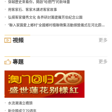
•
穿越歷史來看你，開啟“哈德門”的新味蕾
•
用客家石、客家木講述客家故事
•
弘揚客家優秀文化 各界研討籌建羅芳伯紀念公園
•
“聯入家園愛上鄉村”全國鄉村楹聯徵集活動頒獎儀式在河北蔚縣舉行
視頻
更多
專題
更多
•
水流潮涌立橋頭
•
新中國成立70週年