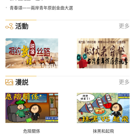
•
青春頌——兩岸青年原創金曲大選
活動
更多
漫説
更多
危險關係
抹黑和起飛