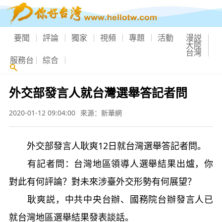
要聞
評論
獨家
視頻
專題
活動
漫説
大陸
台灣
服務台
綜合
外交部發言人就台灣選舉答記者問
2020-01-12 09:04:00
來源：新華網
外交部發言人耿爽12日就台灣選舉答記者問。
有記者問：台灣地區領導人選舉結果出爐，你
對此有何評論？對未來涉臺外交形勢有何展望？
耿爽説，中共中央台辦、國務院台辦發言人已
就台灣地區選舉結果發表談話。