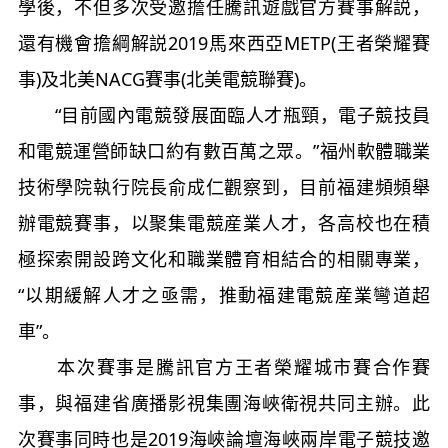
學後，不但多次受邀擔任騰訊遊戲官方賽事解説，
還有機會擔綱解説2019馬來西亞METP(王者榮耀賽
事)及北美NACG賽事(北美電競聯賽)。
“目前國內電競發展面臨人才瓶頸，電子競技員
和電競運營師缺口約有數百萬之眾。”福州軟體職業
技術學院執行院長俞成仁觀察到，目前福建頻頻舉
辦電競賽事，以聚集電競産業人才，各高校也在積
極探索開設跨文化和職業體育相結合的相關專業，
“以期緩解人才之亟需，推動福建電競産業彎道超
車”。
本次賽事是騰訊官方王者榮耀城市賽合作賽
事，與福建省廣播影視集團海峽衛視共同主辦。此
次賽事同時也是2019海峽論壇海峽兩岸電子競技邀