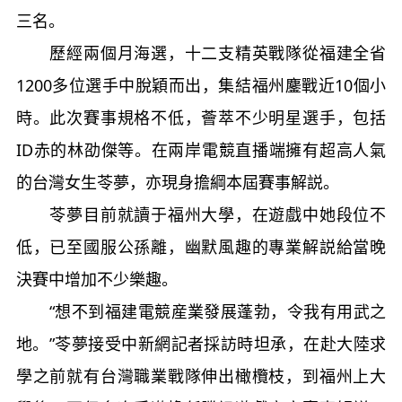
三名。
歷經兩個月海選，十二支精英戰隊從福建全省
1200多位選手中脫穎而出，集結福州鏖戰近10個小
時。此次賽事規格不低，薈萃不少明星選手，包括
ID赤的林劭傑等。在兩岸電競直播端擁有超高人氣
的台灣女生苓夢，亦現身擔綱本屆賽事解説。
苓夢目前就讀于福州大學，在遊戲中她段位不
低，已至國服公孫離，幽默風趣的專業解説給當晚
決賽中增加不少樂趣。
“想不到福建電競産業發展蓬勃，令我有用武之
地。”苓夢接受
中新網
記者採訪時坦承，在赴大陸求
學之前就有台灣職業戰隊伸出橄欖枝，到福州上大