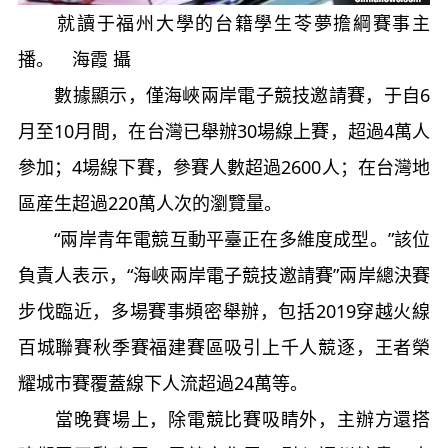
就讀于福州大學的台籍學生苓夢擔綱賽事主
播。 海霞 攝
數據顯示，僅海峽兩岸電子競技邀請賽，于自6
月至10月間，在台灣已舉辦30場線上賽，超過4萬人
參加；4場線下賽，參賽人數超過2600人；在台灣地
區産生超過220萬人次的瀏覽量。
“兩岸青年電競互動平臺正在多維度成型。”該位
負責人表示，“海峽兩岸電子競技邀請賽”兩岸總決賽
步伐臨近，多場賽事頻密舉辦，包括2019穿越火線
百城聯賽秋季賽福建賽區吸引上千人競逐，王者榮
耀城市賽覆蓋線下人流超過24萬等。
當晚賽場上，除電競比賽吸睛外，主辦方還搭