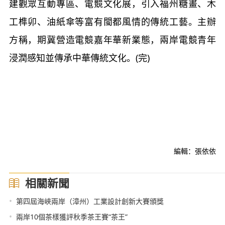
建觀眾互動專區、電競文化展，引入福州糖畫、木
工榫卯、油紙傘等富有閩都風情的傳統工藝。主辦
方稱，期冀營造電競嘉年華新業態，兩岸電競青年
浸潤感知並傳承中華傳統文化。(完)
編輯：張依依
相關新聞
•
第四屆海峽兩岸（漳州）工業設計創新大賽頒獎
•
兩岸10個茶樣獲評秋季茶王賽“茶王”