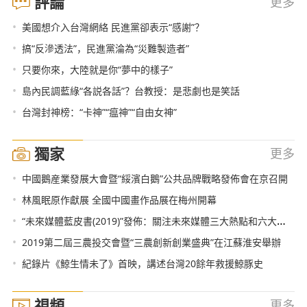
評論
更多
•
美國想介入台灣網絡 民進黨卻表示“感謝”？
•
搞“反滲透法”，民進黨淪為“災難製造者”
•
只要你來，大陸就是你“夢中的樣子”
•
島內民調藍綠“各説各話”？台教授：是悲劇也是笑話
•
台灣封神榜：“卡神”“瘟神”“自由女神”
獨家
更多
•
中國鵝産業發展大會暨“綏濱白鵝”公共品牌戰略發佈會在京召開
•
林風眠原作獻展 全國中國畫作品展在梅州開幕
•
“未來媒體藍皮書(2019)”發佈：關注未來媒體三大熱點和六大趨勢
•
2019第二屆三農投交會暨“三農創新創業盛典”在江蘇淮安舉辦
•
紀錄片《鯨生情未了》首映，講述台灣20餘年救援鯨豚史
視頻
更多