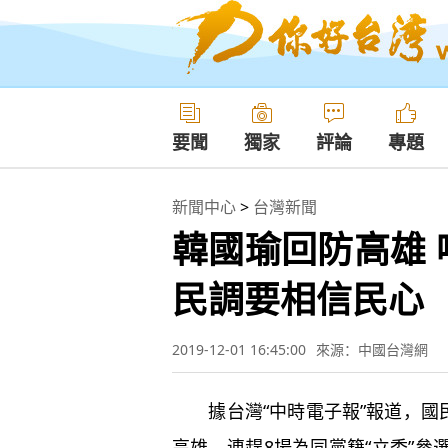
要聞
獨家
評論
專題
新聞中心
>
台灣新聞
韓國瑜回防高雄
民調要相信民心
2019-12-01 16:45:00
來源：中國台灣網
據台灣“中時電子報”報道，國民
高雄，連趕8場為同黨籍“立委”