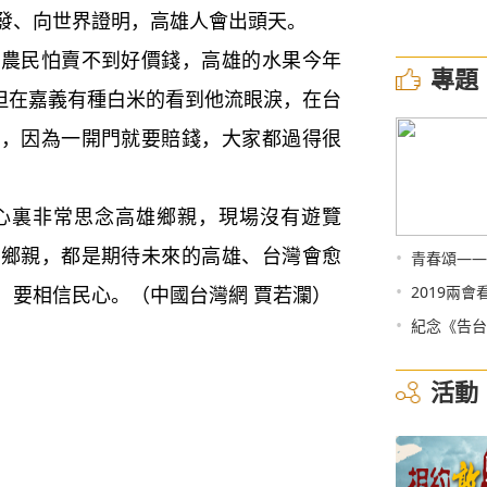
發、向世界證明，高雄人會出頭天。
民怕賣不到好價錢，高雄的水果今年
專題
，但在嘉義有種白米的看到他流眼淚，在台
門，因為一開門就要賠錢，大家都過得很
裏非常思念高雄鄉親，現場沒有遊覽
的鄉親，都是期待未來的高雄、台灣會愈
•
青春頌——
•
，要相信民心。（中國台灣網 賈若瀾）
2019兩會
•
紀念《告台
活動