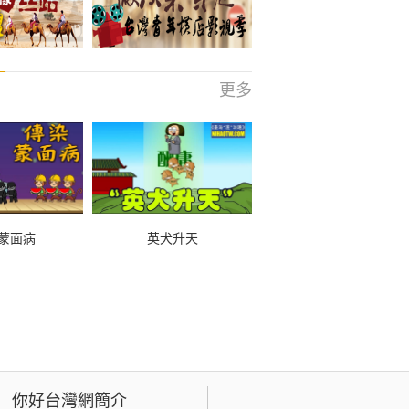
更多
蒙面病
英犬升天
你好台灣網簡介