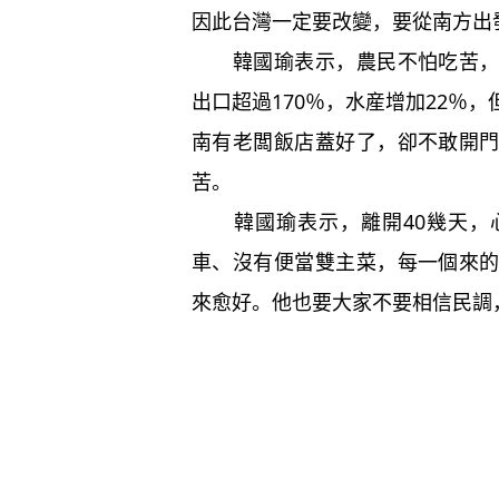
因此台灣一定要改變，要從南方出
韓國瑜表示，農民不怕吃苦，農
出口超過170％，水産增加22％
南有老闆飯店蓋好了，卻不敢開
苦。
韓國瑜表示，離開40幾天，心
車、沒有便當雙主菜，每一個來
來愈好。他也要大家不要相信民調