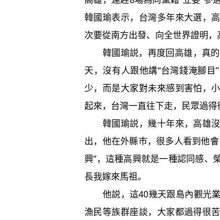
韓國瑜表示，台灣多年來大選，
次要從南方出發、向全世界證明，
韓國瑜説，再度回高雄，真的很
天，沒有人跟他講“台灣錢淹腳目
少，而是大家對未來感到害怕，
起來，台灣一直往下走，民眾過得
韓國瑜説，幾十年來，高雄沒有
出，他在外縣巿，很多人看到他會
興”，這種高興就是一種認同感、
長我嫁來馬祖。
他説，這40幾天跟島內觀光業
漁民等族群座談，大家都過得很