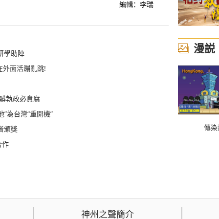
編輯：李瑞
漫説
研學助陣
在外面活蹦亂跳!
骯髒執政必貪腐
他”為台灣“重開機”
傳染
者頒獎
合作
神州之聲簡介