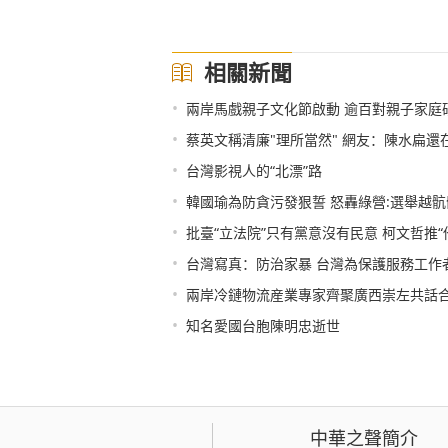
相關新聞
•
兩岸馬戲親子文化節啟動 逾百對親子家庭
•
蔡英文稱清廉"理所當然" 網友：陳水扁還
•
台灣影視人的“北漂”路
•
韓國瑜為防貪污發狠誓 怒轟綠營:選舉越
•
批臺“立法院”只有黨意沒有民意 柯文哲推“
•
台灣寫真：防治家暴 台灣為保護服務工作
•
兩岸冷鏈物流産業專家齊聚廣西崇左共話
•
知名愛國台胞陳明忠逝世
中華之聲簡介