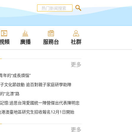
視頻
廣播
服務台
社群
更多
青年的“成長煩惱”
子文化節啟動 逾百對親子家庭研學助陣
的“北漂”路
記憶:追思台灣愛國統一陣營傑出代表陳明忠
面向港澳臺地區研究生招收報名12月1日開始
更多