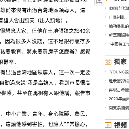
•
順應時代潮
高雄從來沒有出過台灣地區領導人，這一
•
止暴制亂，
高雄人會出頭天（出人頭地）。
•
煽動暴亂的
想念大家，但他在土地傾聽之旅40余
•
新華國際時
”，因為很多人沒錢，這不是銀行裏存多
•
“中國特工
小孩要教育、將來要買房子怎麼辦？感覺
獨家
很鬱卒。
•
出過台灣地區領導人，這一次一定要
“YOUNG
•
赴老簽證綠
自動過來説“我是高雄人，看到巿長很高
•
再現古希臘
榮譽感，甚至在馬祖有人跟他講，報告巿
•
2020年
•
開支票補償
、中小企業、青年、身心障礙、農民、
苦，這讓他感到害怕，也讓人非常擔心，
視頻