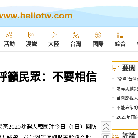
活動
漫説
大陸
台灣
國際
綜合
要聞
 呼籲民眾：不要相信
•
“登陸”台灣
•
兩岸馬戲親
•
台灣影視人
•
不能忘卻的
•
2020年
黨2020參選人韓國瑜今日（1日）回防
評論
參選人輔選，首站到阿蓮鄉與王齡嬌合體。