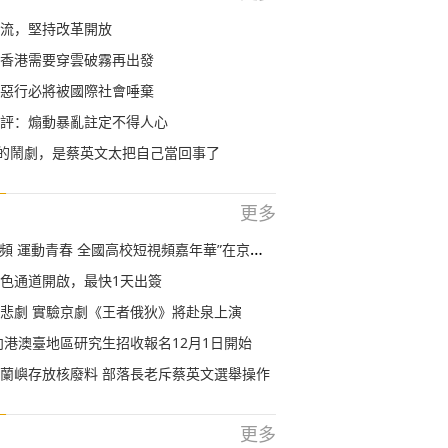
流，堅持改革開放
香港需要穿雲破霧再出發
惡行必將被國際社會唾棄
評：煽動暴亂註定不得人心
”的鬧劇，是蔡英文太把自己當回事了
更多
視頻 運動青春 全國高校短視頻嘉年華”在京啟動
色通道開啟，最快1天出簽
悲劇 實驗京劇《王者俄狄》將赴泉上演
面向港澳臺地區研究生招收報名12月1日開始
蘭嶼存放核廢料 部落長老斥蔡英文選舉操作
更多