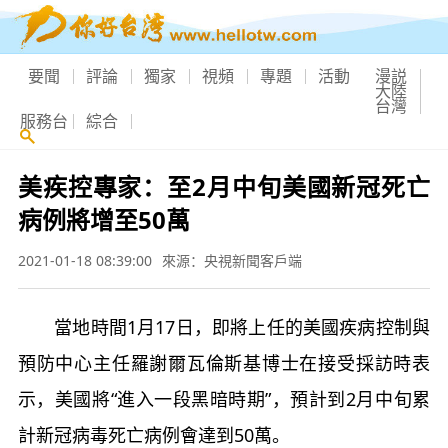
要聞
評論
獨家
視頻
專題
活動
漫説
大陸
台灣
服務台
綜合
美疾控專家：至2月中旬美國新冠死亡
病例將增至50萬
2021-01-18 08:39:00
來源：央視新聞客戶端
當地時間1月17日，即將上任的美國疾病控制與
預防中心主任羅謝爾瓦倫斯基博士在接受採訪時表
示，美國將“進入一段黑暗時期”，預計到2月中旬累
計新冠病毒死亡病例會達到50萬。