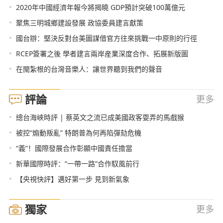
•
2020年中國經濟年報今將揭曉 GDP預計突破100萬億元
•
聚焦三明城鄉建設發展 政協委員建言獻策
•
國台辦：堅決反對台美圖謀借官方往來挑戰一中原則的行徑
•
RCEP簽署之後 學者建言兩岸産業深度合作、拓展新版圖
•
在閩紮根的台灣音樂人：讓世界聽到我們的聲音
評論
更多
•
總台海峽時評 | 蔡英文之流已成美國政客耍弄的馬戲猴
•
被控“煽動叛亂” 特朗普為何再陷彈劾危機
•
“義”！國際發展合作彰顯中國責任擔當
•
新華國際時評：“一帶一路”合作馭風前行
•
【央視快評】邁好第一步 見到新氣象
獨家
更多