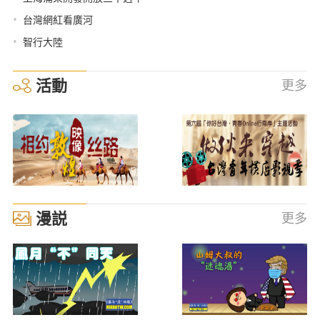
•
台灣網紅看廣河
•
智行大陸
活動
更多
漫説
更多