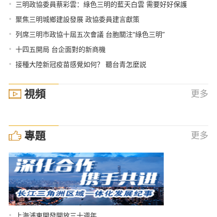
•
三明政協委員蔡彩雲：綠色三明的藍天白雲 需要好好保護
•
聚焦三明城鄉建設發展 政協委員建言獻策
•
列席三明市政協十屆五次會議 台胞關注“綠色三明”
•
十四五開局 台企面對的新商機
•
接種大陸新冠疫苗感覺如何？ 聽台青怎麼説
視頻
更多
專題
更多
•
上海浦東開發開放三十週年