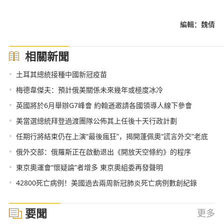
編輯：魏倩
相關新聞
•
土耳其總統接種中國新冠疫苗
•
梅德韋傑夫：預計俄美關係未來幾年或極度冰冷
•
英國將於6月舉辦G7峰會 約翰遜邀請各國領導人線下參會
•
美當選總統拜登過渡團隊公佈其上任後十天行政計劃
•
任期行將結束仍在上演“最後瘋狂”，揭開蓬佩奧“謊言外交”老底
•
俄外交部：俄羅斯正在啟動退出《開放天空條約》的程序
•
東京奧運會“懷疑論”者增多 東京奧組委再發聲明
•
42800死亡病例！美國過去兩周新冠肺炎死亡病例數創紀錄
要聞
更多