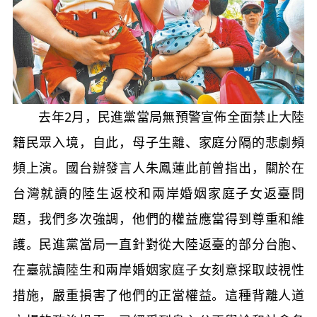
去年2月，民進黨當局無預警宣佈全面禁止大陸
籍民眾入境，自此，母子生離、家庭分隔的悲劇頻
頻上演。國台辦發言人朱鳳蓮此前曾指出，關於在
台灣就讀的陸生返校和兩岸婚姻家庭子女返臺問
題，我們多次強調，他們的權益應當得到尊重和維
護。民進黨當局一直針對從大陸返臺的部分台胞、
在臺就讀陸生和兩岸婚姻家庭子女刻意採取歧視性
措施，嚴重損害了他們的正當權益。這種背離人道