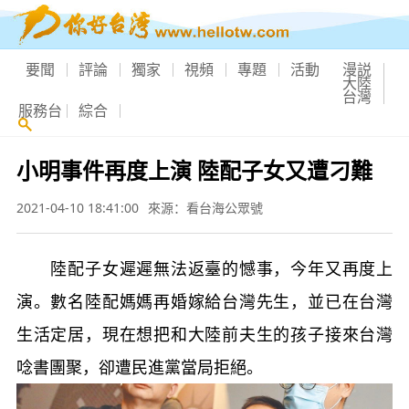
要聞
評論
獨家
視頻
專題
活動
漫説
大陸
台灣
服務台
綜合
小明事件再度上演 陸配子女又遭刁難
2021-04-10 18:41:00
來源：看台海公眾號
陸配子女遲遲無法返臺的憾事，今年又再度上
演。數名陸配媽媽再婚嫁給台灣先生，並已在台灣
生活定居，現在想把和大陸前夫生的孩子接來台灣
唸書團聚，卻遭民進黨當局拒絕。