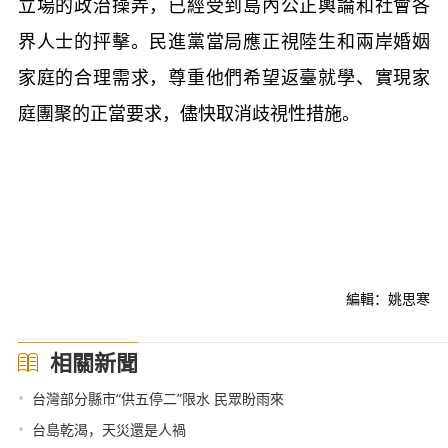
立場的政治操弄，已經受到島內公正輿論和社會各
界人士的抨擊。民進黨當局應正視陸生和兩岸婚姻
家庭的合理需求，尊重他們希望返臺就學、實現家
庭團聚的正當要求，儘快取消歧視性措施。
編輯：姚思寒
相關新聞
•
台灣部分縣市“供五停二”限水 民眾盼雨來
•
台島乾渴，天災還是人禍