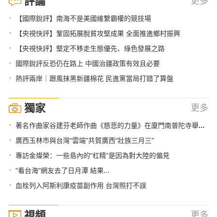
評論
更多
•
【國際銳評】南海不是美國維繫霸權的競技場
•
【央視快評】鞏固拓展脫貧攻堅成果 全面推進鄉村振興
•
【央視快評】堅定不移走生態優先、綠色發展之路
•
國際銳評反恐仍在路上 中國治疆政策有效且必要
•
熱評兩岸｜跟風抹黑新疆棉花 民進黨當局打錯了算盤
獨家
更多
•
著名作曲家谷建芬老師作曲《慈悲的力量》在廈門南普陀寺舉行交接儀式
•
廣西玉林市與台灣“雲端”共賀廣西“壯族三月三”
•
專訪金燦榮：一些島內的“杠精”是因為對大陸的偏見
•
“看台海”網友去了日月潭 結果...
•
血栓列入阿斯利康疫苗副作用 台灣照打不誤
視頻
更多