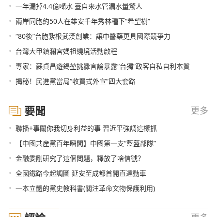
•
一年漏掉4.4億噸水 臺自來水管漏水量驚人
•
兩岸同胞約50人在雄安千年秀林種下“希望樹”
•
“80後”台胞紮根武漢創業：讓中醫藥更具國際競爭力
•
台灣大甲鎮瀾宮媽祖繞境活動啟程
•
專家：蘇貞昌遊錫堃挑釁言論暴露“台獨”政客自私自利本質
•
揭秘！民進黨當局“收買式外宣”四大套路
要聞
更多
•
聯播+事關你我切身利益的事 習近平強調這樣抓
•
【中國共産黨百年瞬間】中國第一支“藍盔部隊”
•
金融委剛研究了這個問題，釋放了啥信號？
•
全國鐵路今起調圖 延安至成都首開直達動車
•
一本立體的黨史教科書(關注革命文物保護利用)