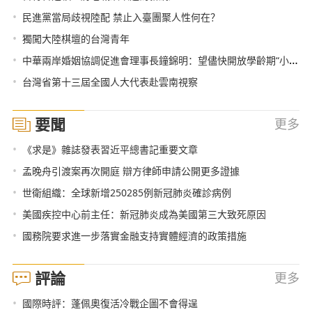
•
民進黨當局歧視陸配 禁止入臺團聚人性何在？
•
獨闖大陸棋壇的台灣青年
•
中華兩岸婚姻協調促進會理事長鐘錦明：望儘快開放學齡期“小明”返臺
•
台灣省第十三屆全國人大代表赴雲南視察
要聞
更多
•
《求是》雜誌發表習近平總書記重要文章
•
孟晚舟引渡案再次開庭 辯方律師申請公開更多證據
•
世衛組織：全球新增250285例新冠肺炎確診病例
•
美國疾控中心前主任：新冠肺炎成為美國第三大致死原因
•
國務院要求進一步落實金融支持實體經濟的政策措施
評論
更多
•
國際時評：蓬佩奧復活冷戰企圖不會得逞