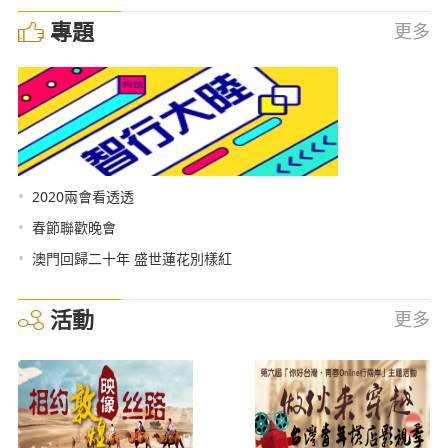
專題
更多
•
2020兩會看透透
•
春節聯歡晚會
•
澳門回歸二十年 盛世蓮花別樣紅
活動
更多