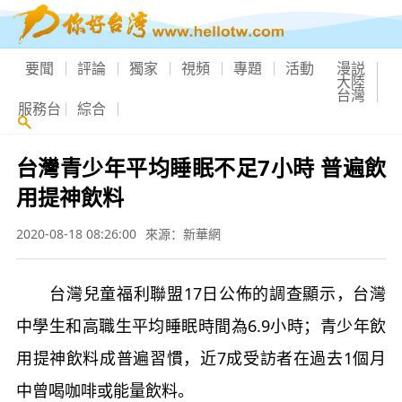
要聞
評論
獨家
視頻
專題
活動
漫説
大陸
台灣
服務台
綜合
台灣青少年平均睡眠不足7小時 普遍飲
用提神飲料
2020-08-18 08:26:00
來源：新華網
台灣兒童福利聯盟17日公佈的調查顯示，台灣
中學生和高職生平均睡眠時間為6.9小時；青少年飲
用提神飲料成普遍習慣，近7成受訪者在過去1個月
中曾喝咖啡或能量飲料。