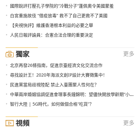
•
國際銳評打壓孔子學院的“冷戰分子”蓬佩奧令美國蒙羞
•
白宮重施故伎 “借疫放毒” 救不了自己更救不了美國
•
【央視快評】維護香港根本利益的必要之舉
•
人民日報評論員：合憲合法合理的重要決定
獨家
更多
•
北京再發26條指南，促進京臺經濟文化交流合作
•
尋找設計王！2020年海派文創IP設計大賽徵集中！
•
民進黨當局歧視陸配 禁止入臺團聚人性何在？
•
中華兩岸婚姻協調促進會理事長鐘錦明：望儘快開放學齡期“小明”返臺
•
智行大陸 | 5G時代，如何做個合格“吃貨”？
視頻
更多