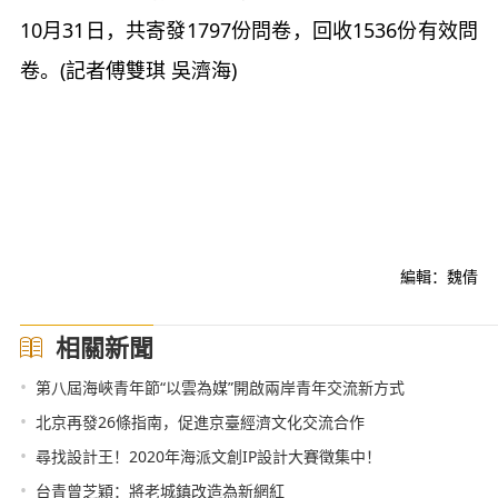
10月31日，共寄發1797份問卷，回收1536份有效問
卷。(記者傅雙琪 吳濟海)
編輯：魏倩
相關新聞
•
第八屆海峽青年節“以雲為媒”開啟兩岸青年交流新方式
•
北京再發26條指南，促進京臺經濟文化交流合作
•
尋找設計王！2020年海派文創IP設計大賽徵集中！
•
台青曾芝穎：將老城鎮改造為新網紅